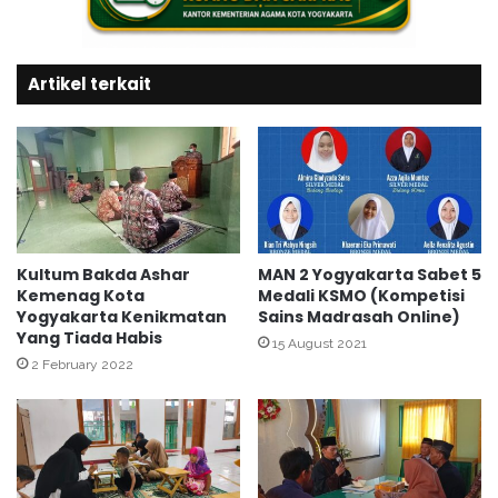
l
i
a
a
n
p
M
Artikel terkait
a
a
n
h
D
a
o
s
k
i
u
s
m
w
e
a
n
Kultum Bakda Ashar
MAN 2 Yogyakarta Sabet 5
P
Kemenag Kota
Medali KSMO (Kompetisi
P
Yogyakarta Kenikmatan
Sains Madrasah Online)
K
e
Yang Tiada Habis
L
m
15 August 2021
U
b
2 February 2022
I
a
N
n
S
g
u
u
n
n