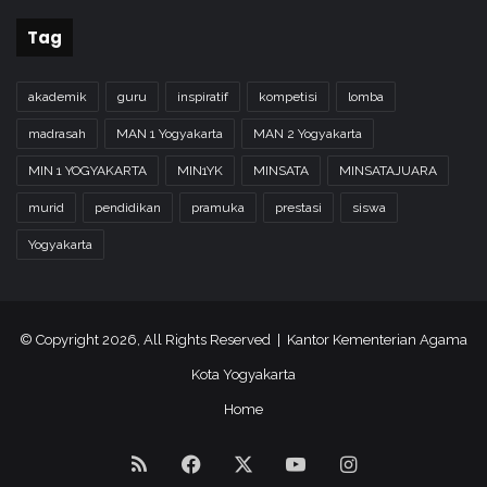
Tag
akademik
guru
inspiratif
kompetisi
lomba
madrasah
MAN 1 Yogyakarta
MAN 2 Yogyakarta
MIN 1 YOGYAKARTA
MIN1YK
MINSATA
MINSATAJUARA
murid
pendidikan
pramuka
prestasi
siswa
Yogyakarta
© Copyright 2026, All Rights Reserved | Kantor Kementerian Agama
Kota Yogyakarta
Home
RSS
Facebook
X
YouTube
Instagram