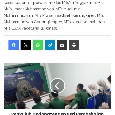
kesempatan ini, perwakilan dari MTsN 1 Yogyakarta, MTs
Mu’allimaat Muhammadiyah, MTs Mu’allimin
Muhammadiyah, MTs Muhammadiyah Karangkajen, MTs
Muhammadiyah Gedongtengen, MTs Nurul Ummah dan
MTs LB/A Yaketunis.
(Dikmad)
WhatsApp
Telegram
Bagikan melalui surel
Cetak
P
e
n
y
u
l
u
h
G
Penyuluh Gedongtengen Beri Pembekalan
e