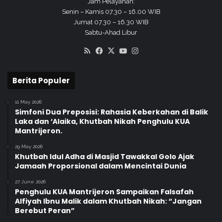
Jam Pelayanan:
Senin – Kamis 07.30 – 16.00 WIB
Jumat 07.30 – 16.30 WIB
Sabtu-Ahad Libur
RSS
Facebook
X
YouTube
Instagram
Berita Populer
11 May 2026
Simfoni Dua Preposisi: Rahasia Keberkahan di Balik
Laka dan ‘Alaika, Khutbah Nikah Penghulu KUA
Mantrijeron.
29 May 2026
Khutbah Idul Adha di Masjid Tawakkal Golo Ajak
Jamaah Proporsional dalam Mencintai Dunia
27 June 2026
Penghulu KUA Mantrijeron Sampaikan Falsafah
Alfiyah Ibnu Malik dalam Khutbah Nikah: “Jangan
Berebut Peran”