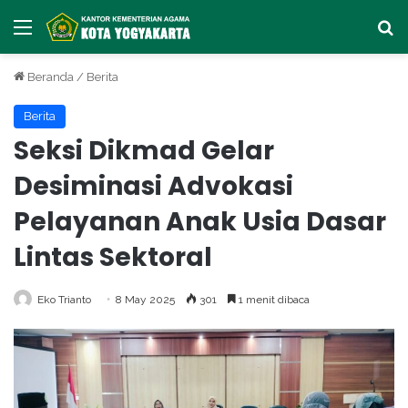
Menu
Ca
Beranda
/
Berita
Berita
Seksi Dikmad Gelar
Desiminasi Advokasi
Pelayanan Anak Usia Dasar
Lintas Sektoral
Eko Trianto
8 May 2025
301
1 menit dibaca