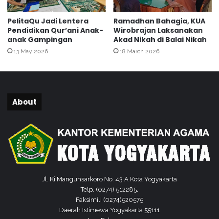
a
a
n
n
PelitaQu Jadi Lentera
Ramadhan Bahagia, KUA
K
Z
Pendidikan Qur’ani Anak-
Wirobrajan Laksanakan
a
I
anak Gampingan
Akad Nikah di Balai Nikah
l
13 May 2026
18 March 2026
i
j
a
g
a
About
Jl. Ki Mangunsarkoro No. 43 A Kota Yogyakarta
Telp. (0274) 512285,
Faksimili (0274)520575
Daerah Istimewa Yogyakarta 55111