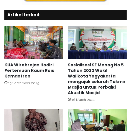
n
l
t
a
a
Artikel terkait
m
u
R
L
a
a
m
n
a
c
d
a
h
r
a
n
KUA Wirobrajan Hadiri
Sosialisasi SE Menag No 5
T
Pertemuan Kaum Rois
Tahun 2022 Wakil
Kemantren
Walikota Yogyakarta
a
mengajak seluruh Takmir
l
15 September 2025
Masjid untuk Perbaiki
k
Akustik Masjid
U
16 March 2022
A
D
Y
o
g
y