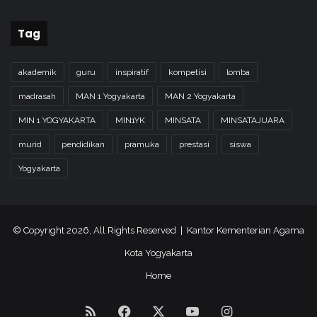
r
i
Tag
t
a
s
akademik
guru
inspiratif
kompetisi
lomba
madrasah
MAN 1 Yogyakarta
MAN 2 Yogyakarta
MIN 1 YOGYAKARTA
MIN1YK
MINSATA
MINSATAJUARA
murid
pendidikan
pramuka
prestasi
siswa
Yogyakarta
© Copyright 2026, All Rights Reserved | Kantor Kementerian Agama
Kota Yogyakarta
Home
RSS
Facebook
X
YouTube
Instagram