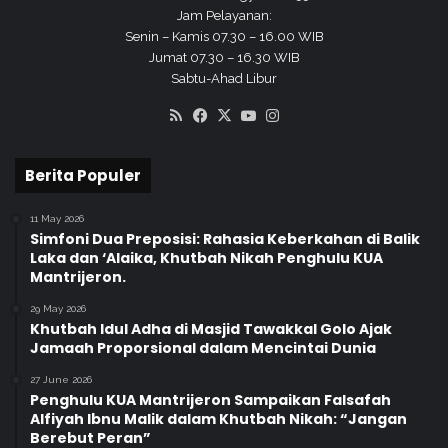
g
Jam Pelayanan:
u
Senin – Kamis 07.30 – 16.00 WIB
a
Jumat 07.30 – 16.30 WIB
t
Sabtu-Ahad Libur
k
RSS
Facebook
X
YouTube
Instagram
a
n
A
Berita Populer
k
h
11 May 2026
l
Simfoni Dua Preposisi: Rahasia Keberkahan di Balik
a
Laka dan ‘Alaika, Khutbah Nikah Penghulu KUA
k
Mantrijeron.
d
a
29 May 2026
Khutbah Idul Adha di Masjid Tawakkal Golo Ajak
n
Jamaah Proporsional dalam Mencintai Dunia
I
n
27 June 2026
t
Penghulu KUA Mantrijeron Sampaikan Falsafah
e
Alfiyah Ibnu Malik dalam Khutbah Nikah: “Jangan
g
Berebut Peran”