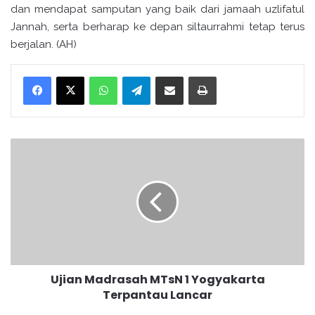
dan mendapat samputan yang baik dari jamaah uzlifatul
Jannah, serta berharap ke depan siltaurrahmi tetap terus
berjalan. (AH)
WhatsApp
Telegram
Bagikan melalui surel
Cetak
U
j
i
a
n
M
a
d
r
Ujian Madrasah MTsN 1 Yogyakarta
a
Terpantau Lancar
s
a