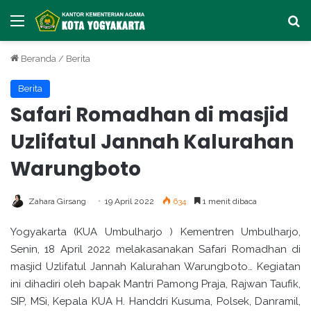
Menu
Ca
Beranda
/
Berita
Berita
Safari Romadhan di masjid
Uzlifatul Jannah Kalurahan
Warungboto
Zahara Girsang
19 April 2022
634
1 menit dibaca
Yogyakarta (KUA Umbulharjo ) Kementren Umbulharjo,
Senin, 18 April 2022 melakasanakan Safari Romadhan di
masjid Uzlifatul Jannah Kalurahan Warungboto… Kegiatan
ini dihadiri oleh bapak Mantri Pamong Praja, Rajwan Taufik,
SIP, MSi, Kepala KUA H. Handdri Kusuma, Polsek, Danramil,