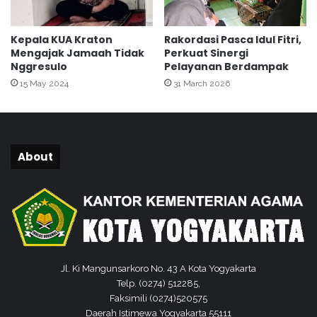
a
k
Kepala KUA Kraton
Rakordasi Pasca Idul Fitri,
a
Mengajak Jamaah Tidak
Perkuat Sinergi
r
Nggresulo
Pelayanan Berdampak
t
15 May 2024
31 March 2026
a
:
K
e
t
About
e
l
a
d
a
n
a
n
Jl. Ki Mangunsarkoro No. 43 A Kota Yogyakarta
M
Telp. (0274) 512285,
e
Faksimili (0274)520575
n
Daerah Istimewa Yogyakarta 55111