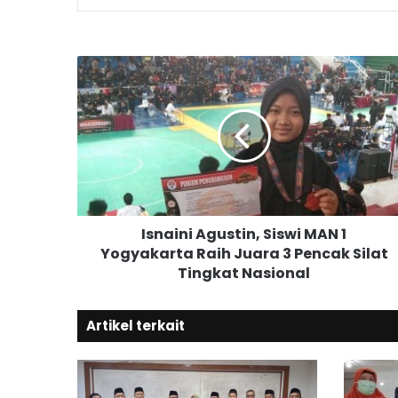
I
s
n
a
i
n
i
A
g
Isnaini Agustin, Siswi MAN 1
u
Yogyakarta Raih Juara 3 Pencak Silat
s
Tingkat Nasional
t
i
n
Artikel terkait
,
S
i
s