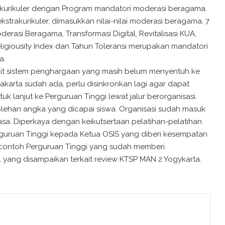
akurikuler dengan Program mandatori moderasi beragama.
strakurikuler, dimasukkan nilai-nilai moderasi beragama. 7
erasi Beragama, Transformasi Digital, Revitalisasi KUA,
Religiousity Index dan Tahun Toleransi merupakan mandatori
a.
rkait sistem penghargaan yang masih belum menyentuh ke
yakarta sudah ada, perlu disinkronkan lagi agar dapat
k lanjut ke Perguruan Tinggi lewat jalur berorganisasi.
lehan angka yang dicapai siswa. Organisasi sudah masuk
iasa. Diperkaya dengan keikutsertaan pelatihan-pelatihan
rguruan Tinggi kepada Ketua OSIS yang diberi kesempatan
 contoh Perguruan Tinggi yang sudah memberi
 yang disampaikan terkait review KTSP MAN 2 Yogykarta.