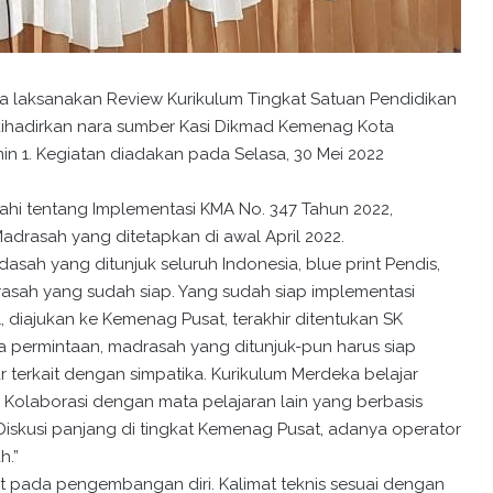
a laksanakan Review Kurikulum Tingkat Satuan Pendidikan
 dihadirkan nara sumber Kasi Dikmad Kemenag Kota
ermin 1. Kegiatan diadakan pada Selasa, 30 Mei 2022
ahi tentang Implementasi KMA No. 347 Tahun 2022,
rasah yang ditetapkan di awal April 2022.
dasah yang ditunjuk seluruh Indonesia, blue print Pendis,
rasah yang sudah siap. Yang sudah siap implementasi
 diajukan ke Kemenag Pusat, terakhir ditentukan SK
pa permintaan, madrasah yang ditunjuk-pun harus siap
 terkait dengan simpatika. Kurikulum Merdeka belajar
 Kolaborasi dengan mata pelajaran lain yang berbasis
Diskusi panjang di tingkat Kemenag Pusat, adanya operator
h.”
t pada pengembangan diri. Kalimat teknis sesuai dengan