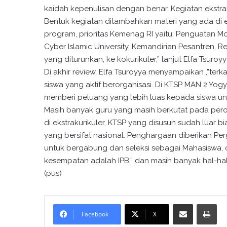
kaidah kepenulisan dengan benar. Kegiatan ekstr
Bentuk kegiatan ditambahkan materi yang ada di ek
program, prioritas Kemenag RI yaitu; Penguatan Mod
Cyber Islamic University, Kemandirian Pesantren, 
yang diturunkan, ke kokurikuler,” lanjut Elfa Tsuroyy
Di akhir review, Elfa Tsuroyya menyampaikan ,”te
siswa yang aktif berorganisasi. Di KTSP MAN 2 Yog
memberi peluang yang lebih luas kepada siswa untu
Masih banyak guru yang masih berkutat pada pero
di ekstrakurikuler, KTSP yang disusun sudah luar b
yang bersifat nasional. Penghargaan diberikan Pe
untuk bergabung dan seleksi sebagai Mahasiswa,
kesempatan adalah IPB,” dan masih banyak hal-hal
(pus)
Bagikan melalui surel
Cetak
Facebook
X