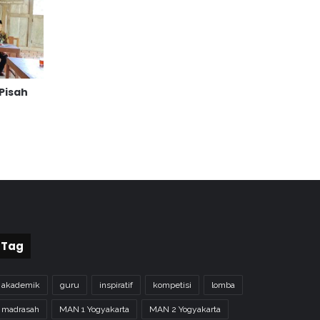
 Pisah
Tag
akademik
guru
inspiratif
kompetisi
lomba
madrasah
MAN 1 Yogyakarta
MAN 2 Yogyakarta