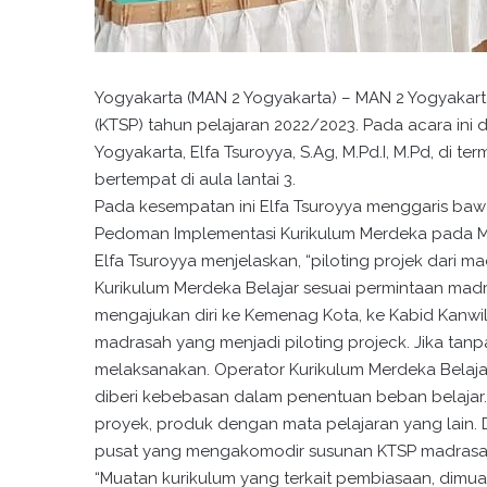
Yogyakarta (MAN 2 Yogyakarta) – MAN 2 Yogyakart
(KTSP) tahun pelajaran 2022/2023. Pada acara ini
Yogyakarta, Elfa Tsuroyya, S.Ag, M.Pd.I, M.Pd, di t
bertempat di aula lantai 3.
Pada kesempatan ini Elfa Tsuroyya menggaris baw
Pedoman Implementasi Kurikulum Merdeka pada Mad
Elfa Tsuroyya menjelaskan, “piloting projek dari ma
Kurikulum Merdeka Belajar sesuai permintaan mad
mengajukan diri ke Kemenag Kota, ke Kabid Kanwil,
madrasah yang menjadi piloting projeck. Jika tan
melaksanakan. Operator Kurikulum Merdeka Belajar
diberi kebebasan dalam penentuan beban belajar.
proyek, produk dengan mata pelajaran yang lain. 
pusat yang mengakomodir susunan KTSP madrasa
“Muatan kurikulum yang terkait pembiasaan, dimua