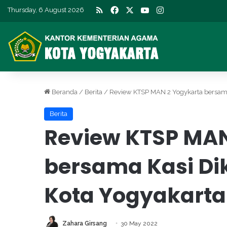
RSS
Facebook
X
YouTube
Instagram
Thursday, 6 August 2026
Beranda
/
Berita
/
Review KTSP MAN 2 Yogykarta bersam
Berita
Review KTSP MAN
bersama Kasi D
Kota Yogyakarta
Zahara Girsang
30 May 2022