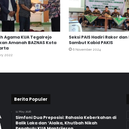
e
n
a
g
H
u
h Agama KUA Tegalrejo
Seksi PAIS Hadiri Rakor dan
l
kan Amanah BAZNAS Kota
Sambut Kabid PAKIS
u
arta
S
6 November 2024
ary 2022
u
n
g
a
i
S
e
l
Berita Populer
a
t
11 May 2026
a
Simfoni Dua Preposisi: Rahasia Keberkahan di
n
Balik Laka dan ‘Alaika, Khutbah Nikah
Penghulu KUA Mantrijeron.
,