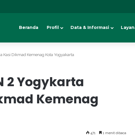
Beranda
Profil
Data & Informasi
Layan
a Kasi Dikmad Kemenag Kota Yogyakarta
 2 Yogykarta
ikmad Kemenag
471
1 menit dibaca