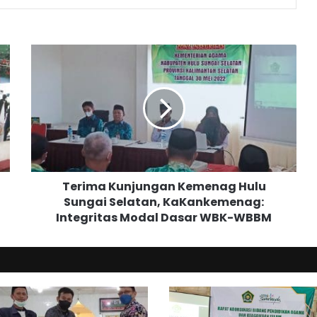
T
e
r
i
m
a
K
u
n
Terima Kunjungan Kemenag Hulu
j
Sungai Selatan, KaKankemenag:
u
Integritas Modal Dasar WBK-WBBM
n
g
a
n
K
e
m