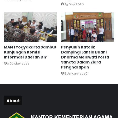
s
25 May 2026
e
s
i
I
j
a
b
MAN 1 Yogyakarta Sambut
Penyuluh Katolik
d
Kunjungan Komisi
Dampingi Lansia Budhi
i
Informasi Daerah DIY
Dharma Melewati Porta
B
Sancta Dalam Ziara
5 October 2022
a
Pengharapan
l
8 January 2026
a
i
N
i
k
About
a
h