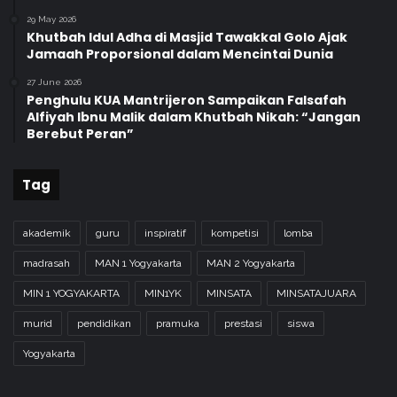
29 May 2026
Khutbah Idul Adha di Masjid Tawakkal Golo Ajak
Jamaah Proporsional dalam Mencintai Dunia
27 June 2026
Penghulu KUA Mantrijeron Sampaikan Falsafah
Alfiyah Ibnu Malik dalam Khutbah Nikah: “Jangan
Berebut Peran”
Tag
akademik
guru
inspiratif
kompetisi
lomba
madrasah
MAN 1 Yogyakarta
MAN 2 Yogyakarta
MIN 1 YOGYAKARTA
MIN1YK
MINSATA
MINSATAJUARA
murid
pendidikan
pramuka
prestasi
siswa
Yogyakarta