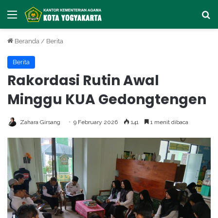
Menu
Ca
Beranda
/
Berita
Berita
Rakordasi Rutin Awal
Minggu KUA Gedongtengen
Zahara Girsang
9 February 2026
141
1 menit dibaca