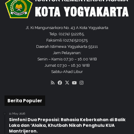
Jl. Ki Mangunsarkoro No. 43 A Kota Yogyakarta
Telp. (0274) 512285,
Faksimili (0274)520575
Daerah Istimewa Yogyakarta 55111
Jam Pelayanan:
Senin – Kamis 07.30 – 16.00 WIB
Jumat 07.30 – 16.30 WIB
Sabtu-Ahad Libur
RSS
Facebook
X
YouTube
Instagram
Berita Populer
11 May 2026
Simfoni Dua Preposisi: Rahasia Keberkahan di Balik
Laka dan ‘Alaika, Khutbah Nikah Penghulu KUA
Mantrijeron.