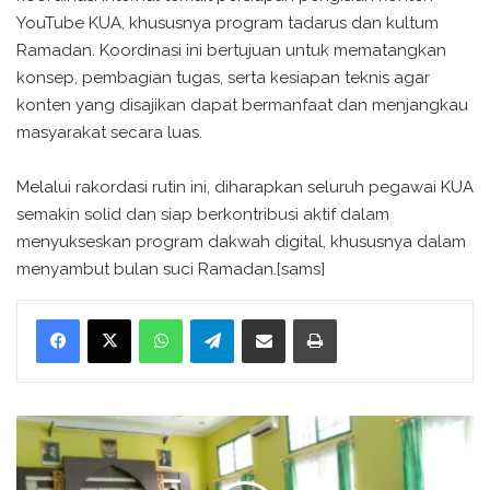
YouTube KUA, khususnya program tadarus dan kultum
Ramadan. Koordinasi ini bertujuan untuk mematangkan
konsep, pembagian tugas, serta kesiapan teknis agar
konten yang disajikan dapat bermanfaat dan menjangkau
masyarakat secara luas.
Melalui rakordasi rutin ini, diharapkan seluruh pegawai KUA
semakin solid dan siap berkontribusi aktif dalam
menyukseskan program dakwah digital, khususnya dalam
menyambut bulan suci Ramadan.[sams]
WhatsApp
Telegram
Bagikan melalui surel
Cetak
P
e
n