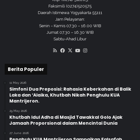
Faksimili (0274)520575
Daerah Istimewa Yogyakarta 55111
Jam Pelayanan:
Senin – Kamis 07.30 – 16.00 WIB
Jumat 07.30 – 16.30 WIB
Sabtu-Ahad Libur
RSS
Facebook
X
YouTube
Instagram
Berita Populer
11 May 2026
Simfoni Dua Preposisi: Rahasia Keberkahan di Balik
Laka dan ‘Alaika, Khutbah Nikah Penghulu KUA
Mantrijeron.
29 May 2026
Khutbah Idul Adha di Masjid Tawakkal Golo Ajak
Jamaah Proporsional dalam Mencintai Dunia
27 June 2026
Penghulu KUA Mantrijeron Sampaikan Falsafah