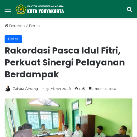
Menu
Ca
Beranda
/
Berita
Berita
Rakordasi Pasca Idul Fitri,
Perkuat Sinergi Pelayanan
Berdampak
Zahara Girsang
31 March 2026
108
1 menit dibaca