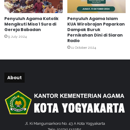
n
a
1
n
9
Penyuluh Agama Katolik
Penyuluh Agama Islam
5
Mengikuti Misa 1 Sura di
KUA Wirobrajan Paparkan
0
Gereja Babadan
Dampak Buruk
Pernikahan Dini di Siaran
9 July 2024
Radio
11 October 2024
About
Jl. Ki Mangunsarkoro No. 43 A Kota Yogyakarta
Telp. (0274) 512285,