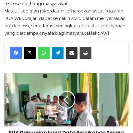
representatif bagi masyarakat.
Melalui kegiatan rakordasi ini, diharapkan seluruh jajaran
KUA Wirobrajan dapat semakin solid dalam menyamakan
visi dan misi, serta terus meningkatkan kualitas pelayanan
yang berdampak nyata bagi masyarakat.[ekoAW]
WhatsApp
Telegram
Bagikan melalui surel
Cetak
K
U
A
D
a
n
u
r
e
KUA Danurejan Input Data Pernikahan Secara
j