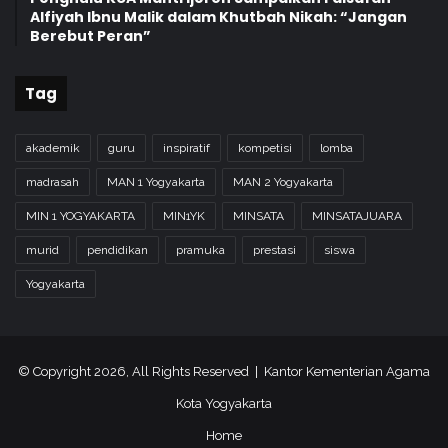
Alfiyah Ibnu Malik dalam Khutbah Nikah: “Jangan
Berebut Peran”
Tag
akademik
guru
inspiratif
kompetisi
lomba
madrasah
MAN 1 Yogyakarta
MAN 2 Yogyakarta
MIN 1 YOGYAKARTA
MIN1YK
MINSATA
MINSATAJUARA
murid
pendidikan
pramuka
prestasi
siswa
Yogyakarta
© Copyright 2026, All Rights Reserved | Kantor Kementerian Agama
Kota Yogyakarta
Home