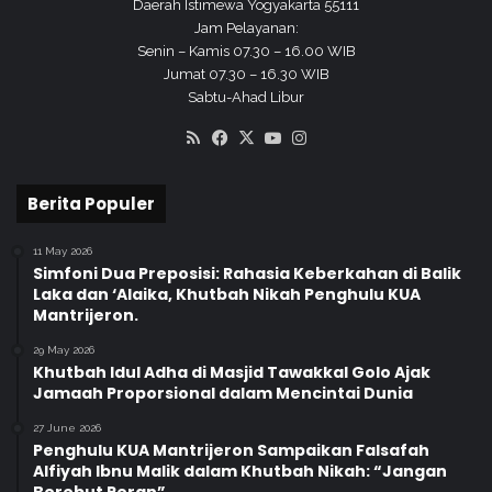
Daerah Istimewa Yogyakarta 55111
A
Jam Pelayanan:
j
Senin – Kamis 07.30 – 16.00 WIB
a
Jumat 07.30 – 16.30 WIB
r
Sabtu-Ahad Libur
a
n
RSS
Facebook
X
YouTube
Instagram
A
g
a
Berita Populer
m
a
11 May 2026
Simfoni Dua Preposisi: Rahasia Keberkahan di Balik
Laka dan ‘Alaika, Khutbah Nikah Penghulu KUA
Mantrijeron.
29 May 2026
Khutbah Idul Adha di Masjid Tawakkal Golo Ajak
Jamaah Proporsional dalam Mencintai Dunia
27 June 2026
Penghulu KUA Mantrijeron Sampaikan Falsafah
Alfiyah Ibnu Malik dalam Khutbah Nikah: “Jangan
Berebut Peran”