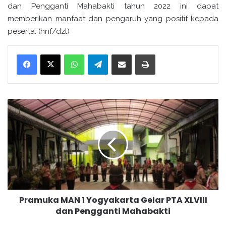
dan Pengganti Mahabakti tahun 2022 ini dapat
memberikan manfaat dan pengaruh yang positif kepada
peserta. (hnf/dzl)
WhatsApp
Telegram
Bagikan melalui surel
Cetak
P
r
a
m
u
k
a
M
A
Pramuka MAN 1 Yogyakarta Gelar PTA XLVIII
N
dan Pengganti Mahabakti
1
Y