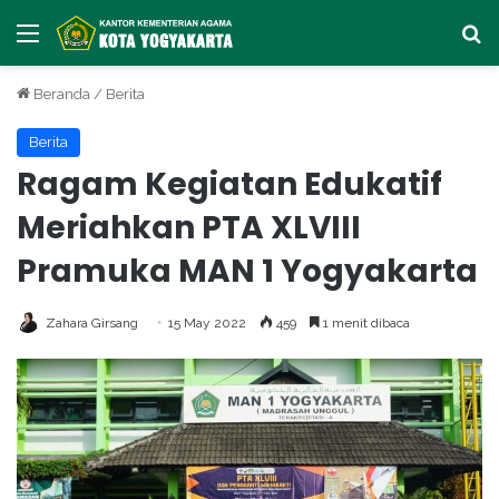
Menu
Ca
Beranda
/
Berita
Berita
Ragam Kegiatan Edukatif
Meriahkan PTA XLVIII
Pramuka MAN 1 Yogyakarta
Zahara Girsang
15 May 2022
459
1 menit dibaca