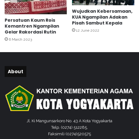
i
:
Wujudkan Kebersamaan,
T
KUA Ngampilan Adakan
e
Persatuan Kaum Rois
Pisah Sambut Kepala
Kemantren Ngampilan
t
12 June 2022
Gelar Rakordasi Rutin
a
p
6 March 2023
I
s
t
i
About
q
a
m
a
h
d
e
n
Jl. Ki Mangunsarkoro No. 43 A Kota Yogyakarta
g
Telp. (0274) 512285,
a
Faksimili (0274)520575
n