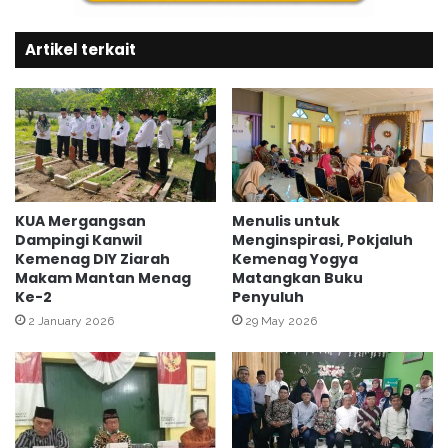
I
t
I
r
d
Artikel terkait
i
a
M
n
A
P
N
e
P
n
K
g
M
g
A
a
N
KUA Mergangsan
Menulis untuk
n
1
Dampingi Kanwil
Menginspirasi, Pokjaluh
t
Kemenag DIY Ziarah
Kemenag Yogya
Y
Makam Mantan Menag
Matangkan Buku
i
o
Ke-2
Penyuluh
M
g
a
y
2 January 2026
29 May 2026
h
a
a
k
b
a
a
r
k
t
t
a