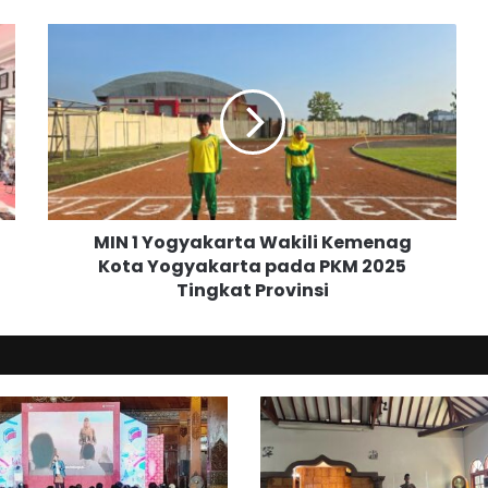
M
I
N
1
Y
o
g
y
a
MIN 1 Yogyakarta Wakili Kemenag
k
Kota Yogyakarta pada PKM 2025
a
Tingkat Provinsi
r
t
a
W
a
k
i
l
i