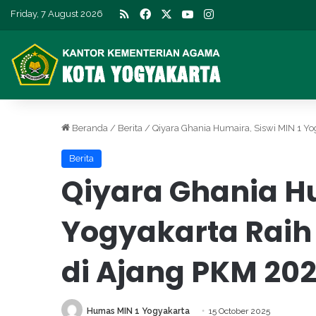
RSS
Facebook
X
YouTube
Instagram
Friday, 7 August 2026
Beranda
/
Berita
/
Qiyara Ghania Humaira, Siswi MIN 1 Yo
Berita
Qiyara Ghania Hu
Yogyakarta Raih 
di Ajang PKM 20
Humas MIN 1 Yogyakarta
15 October 2025