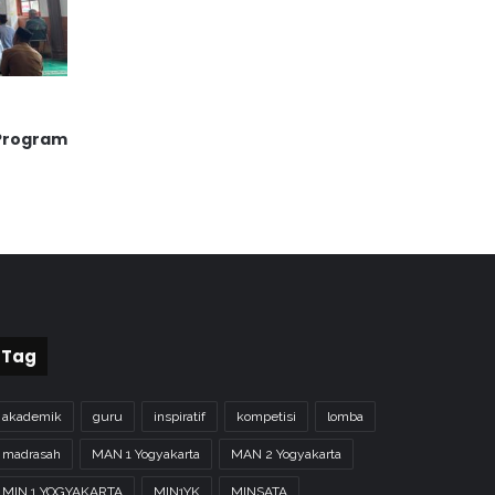
n
 Program
Tag
akademik
guru
inspiratif
kompetisi
lomba
madrasah
MAN 1 Yogyakarta
MAN 2 Yogyakarta
MIN 1 YOGYAKARTA
MIN1YK
MINSATA