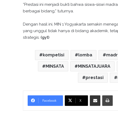
“Prestasi ini menjadi bukti bahwa siswa-siswi madr
berbagai bidang,” tuturnya.
Dengan hasil ini, MIN 1 Yogyakarta semakin mene
yang unggul tidak hanya di bidang akademik, teta
strategis.
(gyt)
kompetisi
lomba
madr
MINSATA
MINSATAJUARA
prestasi
Bagikan melalui surel
Cetak
Facebook
X