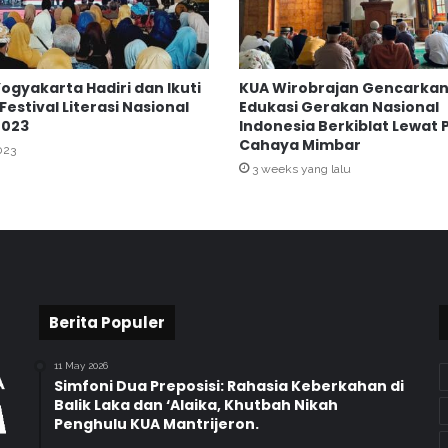
K
e
m
e
Yogyakarta Hadiri dan Ikuti
KUA Wirobrajan Gencarka
n
estival Literasi Nasional
Edukasi Gerakan Nasional
a
2023
Indonesia Berkiblat Lewat
g
Cahaya Mimbar
023
K
3 weeks yang lalu
o
t
a
Y
o
g
y
Berita Populer
a
k
a
11 May 2026
r
Simfoni Dua Preposisi: Rahasia Keberkahan di
Balik Laka dan ‘Alaika, Khutbah Nikah
t
Penghulu KUA Mantrijeron.
a
p