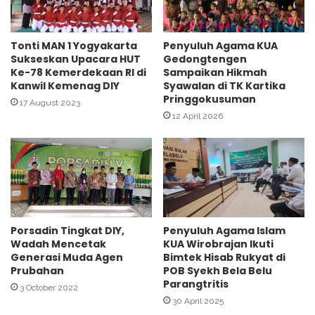
a
G
l
Y
a
A
Tonti MAN 1 Yogyakarta
Penyuluh Agama KUA
K
Sukseskan Upacara HUT
Gedongtengen
K
Ke-78 Kemerdekaan RI di
Sampaikan Hikmah
U
A
Kanwil Kemenag DIY
Syawalan di TK Kartika
A
R
Pringgokusuman
d
T
17 August 2023
a
12 April 2026
A
n
K
e
p
a
l
a
Porsadin Tingkat DIY,
Penyuluh Agama Islam
T
Wadah Mencetak
KUA Wirobrajan Ikuti
U
Generasi Muda Agen
Bimtek Hisab Rukyat di
L
Prubahan
POB Syekh Bela Belu
i
Parangtritis
3 October 2022
n
30 April 2025
g