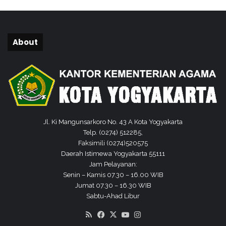
k
u
n
g
About
a
n
K
a
n
k
e
m
Jl. Ki Mangunsarkoro No. 43 A Kota Yogyakarta
e
Telp. (0274) 512285,
n
Faksimili (0274)520575
a
Daerah Istimewa Yogyakarta 55111
g
Jam Pelayanan:
K
Senin – Kamis 07.30 – 16.00 WIB
o
Jumat 07.30 – 16.30 WIB
t
Sabtu-Ahad Libur
a
RSS
Facebook
X
YouTube
Instagram
Y