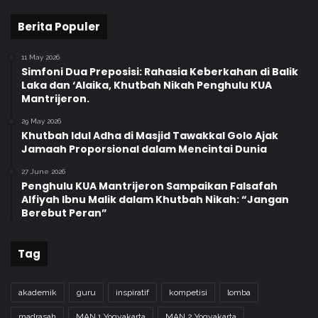
o
g
Berita Populer
y
a
11 May 2026
k
Simfoni Dua Preposisi: Rahasia Keberkahan di Balik
a
Laka dan ‘Alaika, Khutbah Nikah Penghulu KUA
r
Mantrijeron.
t
a
29 May 2026
Khutbah Idul Adha di Masjid Tawakkal Golo Ajak
Jamaah Proporsional dalam Mencintai Dunia
27 June 2026
Penghulu KUA Mantrijeron Sampaikan Falsafah
Alfiyah Ibnu Malik dalam Khutbah Nikah: “Jangan
Berebut Peran”
Tag
akademik
guru
inspiratif
kompetisi
lomba
madrasah
MAN 1 Yogyakarta
MAN 2 Yogyakarta