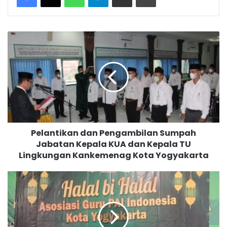
P
e
l
a
n
t
i
k
a
Pelantikan dan Pengambilan Sumpah
n
Jabatan Kepala KUA dan Kepala TU
d
Lingkungan Kankemenag Kota Yogyakarta
a
n
P
H
e
A
n
L
g
A
a
L