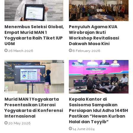
i
a
n
r
a
i
r
P
H
Menembus Seleksi Global,
Penyuluh Agama KUA
H
Empat Murid MAN 1
Wirobrajan Ikuti
a
Yogyakarta Raih Tiket IUP
Workshop Revitalisasi
U
r
UGM
Dakwah Masa Kini
K
i
e
A
26 March 2026
8 February 2026
m
n
e
t
n
i
a
K
g
e
K
k
o
e
Murid MAN 1 Yogyakarta
Kepala Kantor di
t
r
Presentasikan Literasi
Sasisoma Sampaikan
a
a
Yogyakarta di Konferensi
Persiapan Idul Adha 1445H
Y
s
Internasional
Pastikan “Hewan Kurban
o
a
Halal dan Toyyib”
20 May 2026
g
n
14 June 2024
y
T