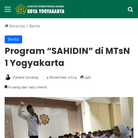
Menu
Ca
Beranda
/
Berita
Berita
Program “SAHIDIN” di MTsN
1 Yogyakarta
Zahara Girsang
4 November 2024
346
Kurang dari satu menit