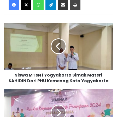
S
i
s
w
a
M
T
s
N
Siswa MTsN 1 Yogyakarta Simak Materi
1
SAHIDIN Dari PHU Kemenag Kota Yogyakarta
Y
o
g
P
y
e
a
n
k
y
a
u