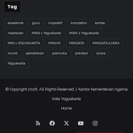
Tag
e
r
s
akademik
guru
inspiratif
kompetisi
lomba
a
t
madrasah
MAN 1 Yogyakarta
MAN 2 Yogyakarta
u
MIN 1 YOGYAKARTA
MIN1YK
MINSATA
MINSATAJUARA
a
n
murid
pendidikan
pramuka
prestasi
siswa
Yogyakarta
© Copyright 2026, All Rights Reserved | Kantor Kementerian Agama
Kota Yogyakarta
Home
RSS
Facebook
X
YouTube
Instagram