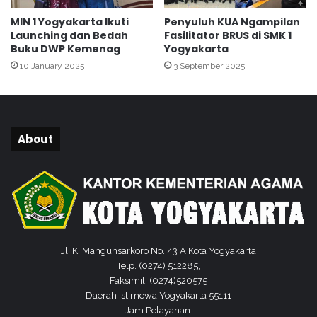
a
B
MIN 1 Yogyakarta Ikuti
Penyuluh KUA Ngampilan
d
I
Launching dan Bedah
Fasilitator BRUS di SMK 1
a
D
Buku DWP Kemenag
Yogyakarta
n
M
10 January 2025
3 September 2025
Y
A
a
N
t
1
i
Y
m
o
About
P
g
i
y
a
a
t
k
u
a
r
t
a
Jl. Ki Mangunsarkoro No. 43 A Kota Yogyakarta
:
Telp. (0274) 512285,
J
Faksimili (0274)520575
a
Daerah Istimewa Yogyakarta 55111
g
Jam Pelayanan: