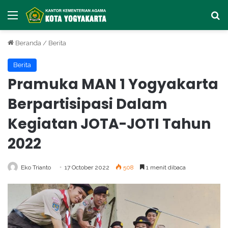
Menu
Ca
Beranda
/
Berita
Berita
Pramuka MAN 1 Yogyakarta
Berpartisipasi Dalam
Kegiatan JOTA-JOTI Tahun
2022
Eko Trianto
17 October 2022
508
1 menit dibaca