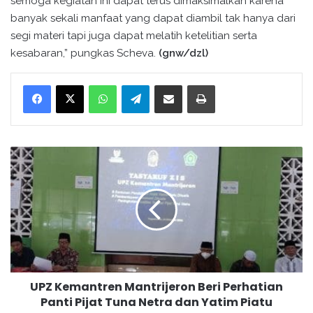
semoga kegiatan ini dapat terus dimaksimalkan karena
banyak sekali manfaat yang dapat diambil tak hanya dari
segi materi tapi juga dapat melatih ketelitian serta
kesabaran,” pungkas Scheva.
(gnw/dzl)
WhatsApp
Telegram
Bagikan melalui surel
Cetak
U
P
Z
K
e
m
a
n
t
UPZ Kemantren Mantrijeron Beri Perhatian
r
Panti Pijat Tuna Netra dan Yatim Piatu
e