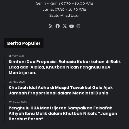
a
Senin – Kamis 07.30 – 16.00 WIB
I
Jumat 07.30 – 16.30 WIB
n
Sabtu-Ahad Libur
t
RSS
Facebook
X
YouTube
Instagram
e
g
r
Berita Populer
i
t
a
11 May 2026
Simfoni Dua Preposisi: Rahasia Keberkahan di Balik
s
Laka dan ‘Alaika, Khutbah Nikah Penghulu KUA
d
Mantrijeron.
a
n
29 May 2026
K
Khutbah Idul Adha di Masjid Tawakkal Golo Ajak
Jamaah Proporsional dalam Mencintai Dunia
u
a
27 June 2026
t
Penghulu KUA Mantrijeron Sampaikan Falsafah
k
Alfiyah Ibnu Malik dalam Khutbah Nikah: “Jangan
a
Berebut Peran”
n
P