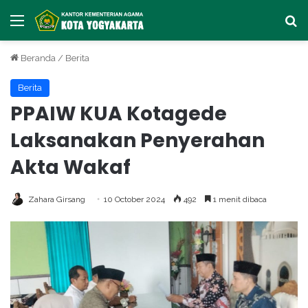
Menu
Ca
Beranda
/
Berita
Berita
PPAIW KUA Kotagede
Laksanakan Penyerahan
Akta Wakaf
Zahara Girsang
10 October 2024
492
1 menit dibaca