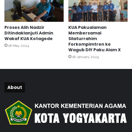
i
n
g
d
Proses Alih Nadzir
KUA Pakualaman
a
Ditindaklanjuti Admin
Membersamai
n
Wakaf KUA Kotagede
Silaturrahim
E
Forkompimtren ke
18 May 2024
v
Wagub DIY Paku Alam X
a
18 January 2024
l
u
a
s
i
About