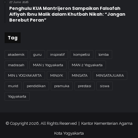
27 June 2026
Penghulu KUA Mantrijeron Sampaikan Falsafah
Alfiyah Ibnu Malik dalam Khutbah Nikah: “Jangan
Berebut Peran”
Tag
akademik
guru
inspiratif
kompetisi
lomba
madrasah
MAN 1 Yogyakarta
MAN 2 Yogyakarta
MIN 1 YOGYAKARTA
MIN1YK
MINSATA
MINSATAJUARA
murid
pendidikan
pramuka
prestasi
siswa
Yogyakarta
© Copyright 2026, All Rights Reserved | Kantor Kementerian Agama
Kota Yogyakarta