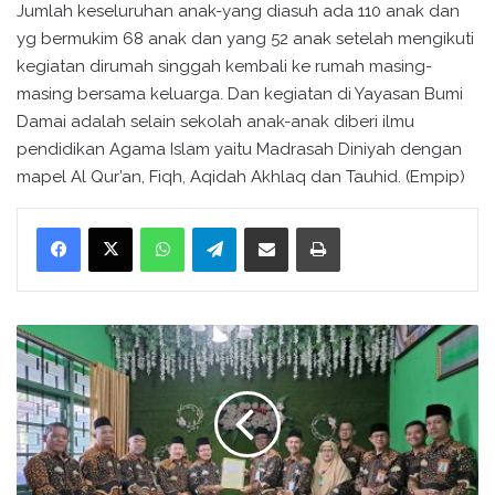
Jumlah keseluruhan anak-yang diasuh ada 110 anak dan
yg bermukim 68 anak dan yang 52 anak setelah mengikuti
kegiatan dirumah singgah kembali ke rumah masing-
masing bersama keluarga. Dan kegiatan di Yayasan Bumi
Damai adalah selain sekolah anak-anak diberi ilmu
pendidikan Agama Islam yaitu Madrasah Diniyah dengan
mapel Al Qur’an, Fiqh, Aqidah Akhlaq dan Tauhid. (Empip)
WhatsApp
Telegram
Bagikan melalui surel
Cetak
K
U
A
N
g
a
m