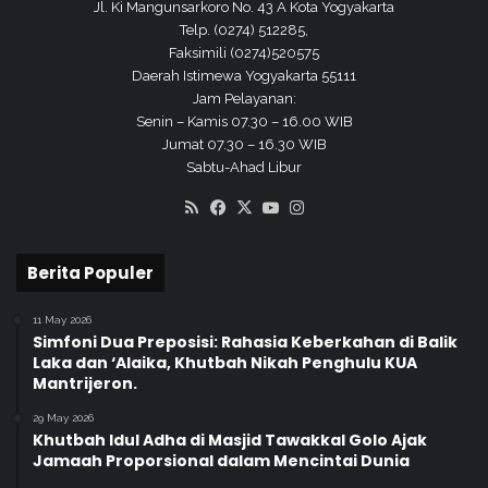
Jl. Ki Mangunsarkoro No. 43 A Kota Yogyakarta
Telp. (0274) 512285,
Faksimili (0274)520575
Daerah Istimewa Yogyakarta 55111
Jam Pelayanan:
Senin – Kamis 07.30 – 16.00 WIB
Jumat 07.30 – 16.30 WIB
Sabtu-Ahad Libur
RSS
Facebook
X
YouTube
Instagram
Berita Populer
11 May 2026
Simfoni Dua Preposisi: Rahasia Keberkahan di Balik
Laka dan ‘Alaika, Khutbah Nikah Penghulu KUA
Mantrijeron.
29 May 2026
Khutbah Idul Adha di Masjid Tawakkal Golo Ajak
Jamaah Proporsional dalam Mencintai Dunia