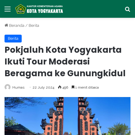
Menu
Ca
Beranda
/
Berita
Berita
Pokjaluh Kota Yogyakarta
Ikuti Tour Moderasi
Beragama ke Gunungkidul
Humas
22 July 2024
496
1 menit dibaca