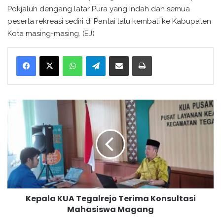
Pokjaluh dengang latar Pura yang indah dan semua
peserta rekreasi sediri di Pantai lalu kembali ke Kabupaten
Kota masing-masing. (EJ)
WhatsApp
Telegram
Bagikan melalui surel
Cetak
K
e
p
a
l
a
K
U
A
Kepala KUA Tegalrejo Terima Konsultasi
T
Mahasiswa Magang
e
g