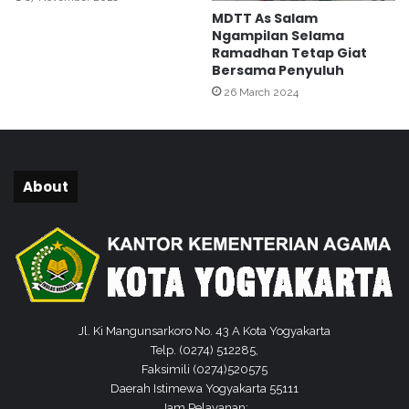
r
MDTT As Salam
t
Ngampilan Selama
a
Ramadhan Tetap Giat
B
Bersama Penyuluh
a
26 March 2024
g
i
k
a
n
About
S
e
r
t
i
f
i
k
Jl. Ki Mangunsarkoro No. 43 A Kota Yogyakarta
a
Telp. (0274) 512285,
t
Faksimili (0274)520575
K
Daerah Istimewa Yogyakarta 55111
e
Jam Pelayanan: