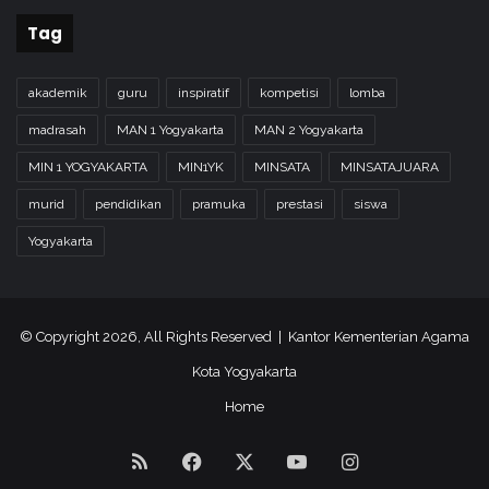
Tag
akademik
guru
inspiratif
kompetisi
lomba
madrasah
MAN 1 Yogyakarta
MAN 2 Yogyakarta
MIN 1 YOGYAKARTA
MIN1YK
MINSATA
MINSATAJUARA
murid
pendidikan
pramuka
prestasi
siswa
Yogyakarta
© Copyright 2026, All Rights Reserved | Kantor Kementerian Agama
Kota Yogyakarta
Home
RSS
Facebook
X
YouTube
Instagram