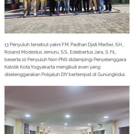
13 Penyuluh tersebut yakni F.M. Padhari Djati Martiwi, S.H.,
Roland Modestus Jemuru, S.S., Edelbertus Jara, S. Fil.,
beserta 10 Penyuluh Non PNS didampingi Penyelenggara
Katolik Kota Yogyakarta mengikuti even yang
diselenggarakan Pokjaluh DIY bertempat di Gunungkidul.