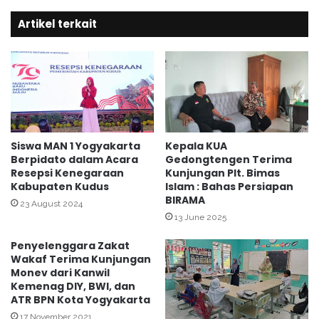
i
k
M
Artikel terkait
N
a
a
h
s
a
i
s
o
i
n
s
a
w
l
a
,
Siswa MAN 1 Yogyakarta
Kepala KUA
M
Berpidato dalam Acara
Gedongtengen Terima
M
Resepsi Kenegaraan
Kunjungan Plt. Bimas
a
I
Kabupaten Kudus
Islam : Bahas Persiapan
g
N
BIRAMA
a
1
23 August 2024
n
13 June 2025
Y
g
o
Penyelenggara Zakat
g
Wakaf Terima Kunjungan
y
Monev dari Kanwil
a
Kemenag DIY, BWI, dan
k
ATR BPN Kota Yogyakarta
a
17 November 2021