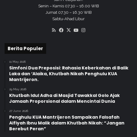
j
Senin – Kamis 07.30 – 16.00 WIB
u
Jumat 07.30 – 16.30 WIB
a
Sabtu-Ahad Libur
r
RSS
Facebook
X
YouTube
Instagram
a
a
n
Berita Populer
11 May 2026
Simfoni Dua Preposisi: Rahasia Keberkahan di Balik
Laka dan ‘Alaika, Khutbah Nikah Penghulu KUA
Mantrijeron.
29 May 2026
Khutbah Idul Adha di Masjid Tawakkal Golo Ajak
Jamaah Proporsional dalam Mencintai Dunia
27 June 2026
Penghulu KUA Mantrijeron Sampaikan Falsafah
Alfiyah Ibnu Malik dalam Khutbah Nikah: “Jangan
Berebut Peran”