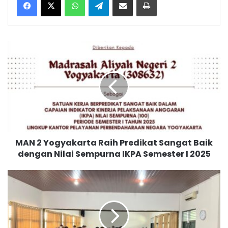
M
A
N
2
Y
o
g
y
a
MAN 2 Yogyakarta Raih Predikat Sangat Baik
k
dengan Nilai Sempurna IKPA Semester I 2025
a
r
t
P
a
e
R
m
a
b
i
u
h