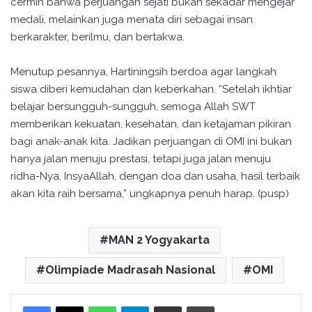
cermin bahwa perjuangan sejati bukan sekadar mengejar
medali, melainkan juga menata diri sebagai insan
berkarakter, berilmu, dan bertakwa.
Menutup pesannya, Hartiningsih berdoa agar langkah
siswa diberi kemudahan dan keberkahan. “Setelah ikhtiar
belajar bersungguh-sungguh, semoga Allah SWT
memberikan kekuatan, kesehatan, dan ketajaman pikiran
bagi anak-anak kita. Jadikan perjuangan di OMI ini bukan
hanya jalan menuju prestasi, tetapi juga jalan menuju
ridha-Nya. InsyaAllah, dengan doa dan usaha, hasil terbaik
akan kita raih bersama,” ungkapnya penuh harap. (pusp)
MAN 2 Yogyakarta
Olimpiade Madrasah Nasional
OMI
WhatsApp
Telegram
Bagikan melalui surel
Cetak