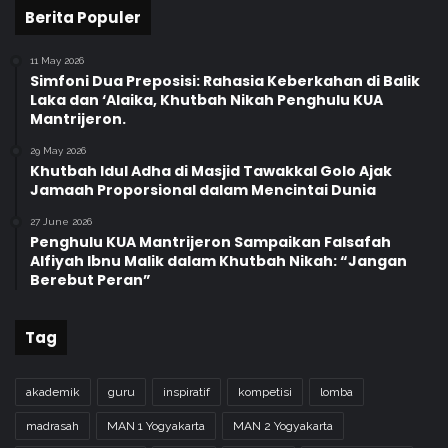
Berita Populer
11 May 2026
Simfoni Dua Preposisi: Rahasia Keberkahan di Balik
Laka dan ‘Alaika, Khutbah Nikah Penghulu KUA
Mantrijeron.
29 May 2026
Khutbah Idul Adha di Masjid Tawakkal Golo Ajak
Jamaah Proporsional dalam Mencintai Dunia
27 June 2026
Penghulu KUA Mantrijeron Sampaikan Falsafah
Alfiyah Ibnu Malik dalam Khutbah Nikah: “Jangan
Berebut Peran”
Tag
akademik
guru
inspiratif
kompetisi
lomba
madrasah
MAN 1 Yogyakarta
MAN 2 Yogyakarta