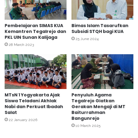
g
n
a
d
n
o
N
n
Pembelajaran SIMAS KUA
Bimas Islam Tasarufkan
i
Kemantren Tegalrejo dan
Subsidi STQH bagi KUA
e
PKL UIN Sunan Kalijaga
l
s
25 June 2024
a
i
28 March 2023
i
a
S
(
e
O
m
M
p
I
u
)
r
T
MTsN 1 Yogyakarta Ajak
Penyuluh Agama
n
i
Siswa Teladani Akhlak
Tegalrejo Giatkan
a
n
Nabi dan Perkuat Ibadah
Gerakan Mengaji di MT
I
g
Salat
Baiturrahman
K
k
Bangunrejo
22 January 2026
P
a
10 March 2025
A
t
S
K