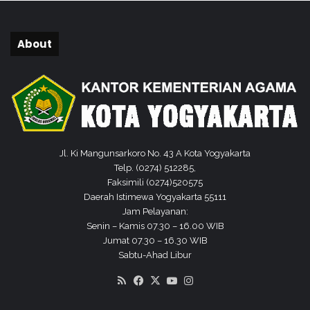
e
o
m
t
e
a
About
s
Y
t
o
e
g
r
y
I
a
2
k
0
a
2
r
Jl. Ki Mangunsarkoro No. 43 A Kota Yogyakarta
5
t
Telp. (0274) 512285,
a
Faksimili (0274)520575
Daerah Istimewa Yogyakarta 55111
Jam Pelayanan:
Senin – Kamis 07.30 – 16.00 WIB
Jumat 07.30 – 16.30 WIB
Sabtu-Ahad Libur
RSS
Facebook
X
YouTube
Instagram