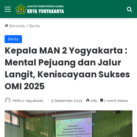
Menu
Ca
Beranda
/
Berita
Berita
Kepala MAN 2 Yogyakarta :
Mental Pejuang dan Jalur
Langit, Keniscayaan Sukses
OMI 2025
MAN 2 Yogyakarta
9 September 2025
265
1 menit dibaca