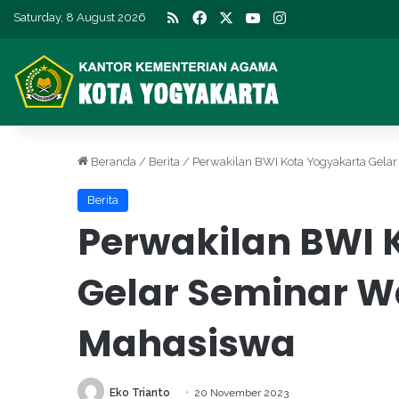
RSS
Facebook
X
YouTube
Instagram
Saturday, 8 August 2026
Beranda
/
Berita
/
Perwakilan BWI Kota Yogyakarta Gelar
Berita
Perwakilan BWI 
Gelar Seminar Wa
Mahasiswa
Eko Trianto
20 November 2023