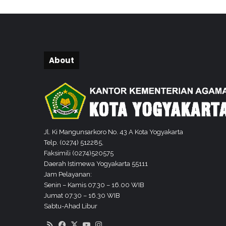
g
a
N
e
t
r
About
a
l
i
t
a
s
J
Jl. Ki Mangunsarkoro No. 43 A Kota Yogyakarta
e
Telp. (0274) 512285,
l
Faksimili (0274)520575
a
Daerah Istimewa Yogyakarta 55111
n
Jam Pelayanan:
g
Senin – Kamis 07.30 – 16.00 WIB
P
Jumat 07.30 – 16.30 WIB
e
Sabtu-Ahad Libur
m
RSS
Facebook
X
YouTube
Instagram