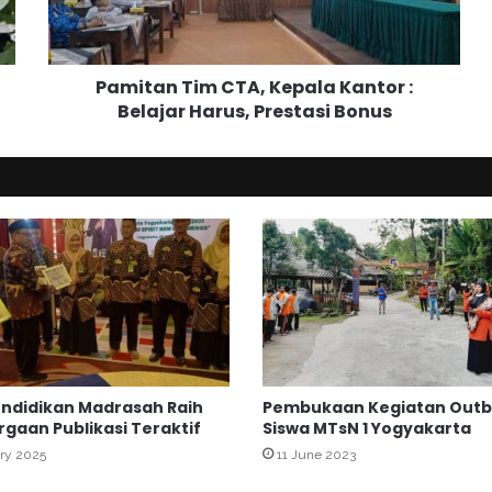
n
T
i
Pamitan Tim CTA, Kepala Kantor :
m
Belajar Harus, Prestasi Bonus
C
T
A
,
K
e
p
a
l
a
K
a
n
endidikan Madrasah Raih
Pembukaan Kegiatan Out
t
gaan Publikasi Teraktif
Siswa MTsN 1 Yogyakarta
o
ry 2025
11 June 2023
r
: