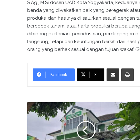
S.Ag., M.Si dosen UAD Kota Yogyakarta, keduany
benda yang diwakafkan baik yang beregerak atau
produksi dan hasilnya di salurkan sesuai dengan t
bercocok tanam, atau harta produksi berupa uang
dibidang pertanian, perindustrian, perdagangan
langsung, tetapi dari keuntungan bersih dari ha
orang yang berhak sesuai dangan tujuan wakaf. (S
Bagikan melalui surel
Cetak
Facebook
X
A
p
e
l
P
a