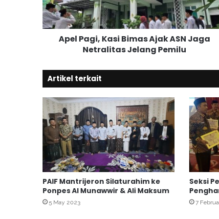
g
i
,
Apel Pagi, Kasi Bimas Ajak ASN Jaga
K
Netralitas Jelang Pemilu
a
s
i
Artikel terkait
B
i
m
a
s
A
j
a
k
A
PAIF Mantrijeron Silaturahim ke
Seksi P
S
Ponpes Al Munawwir & Ali Maksum
Penghar
N
5 May 2023
7 Februa
J
a