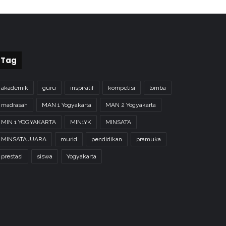
Tag
akademik
guru
inspiratif
kompetisi
lomba
madrasah
MAN 1 Yogyakarta
MAN 2 Yogyakarta
MIN 1 YOGYAKARTA
MIN1YK
MINSATA
MINSATAJUARA
murid
pendidikan
pramuka
prestasi
siswa
Yogyakarta