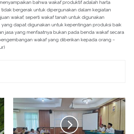
a menyampaikan bahwa wakaf produktif adalah harta
 tidak bergerak untuk dipergunakan dalam kegiatan
ujuan wakaf, seperti wakaf tanah untuk digunakan
 yang dapat digunakan untuk kepentingan produksi baik
 dan jasa yang menfaatnya bukan pada benda wakaf secara
sil pengembangan wakaf yang diberikan kepada orang –
ur)
P
a
m
i
t
a