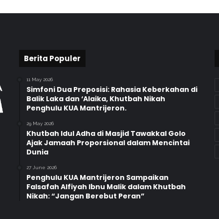
B
e
l
a
j
a
Berita Populer
r
H
11 May 2026
a
Simfoni Dua Preposisi: Rahasia Keberkahan di
r
Balik Laka dan ‘Alaika, Khutbah Nikah
Penghulu KUA Mantrijeron.
u
s
29 May 2026
,
Khutbah Idul Adha di Masjid Tawakkal Golo
P
Ajak Jamaah Proporsional dalam Mencintai
r
Dunia
e
27 June 2026
s
Penghulu KUA Mantrijeron Sampaikan
t
Falsafah Alfiyah Ibnu Malik dalam Khutbah
a
Nikah: “Jangan Berebut Peran”
s
i