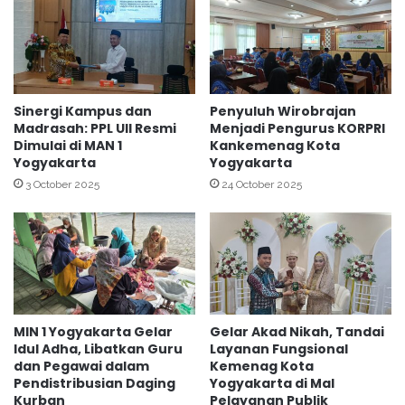
T
s
a
w
h
a
a
d
p
a
1
n
Sinergi Kampus dan
Penyuluh Wirobrajan
u
S
Madrasah: PPL UII Resmi
Menjadi Pengurus KORPRI
n
Dimulai di MAN 1
Kankemenag Kota
i
Yogyakarta
Yogyakarta
t
s
u
w
3 October 2025
24 October 2025
k
i
P
M
a
A
l
N
e
1
s
Y
t
o
MIN 1 Yogyakarta Gelar
Gelar Akad Nikah, Tandai
i
g
Idul Adha, Libatkan Guru
Layanan Fungsional
n
y
dan Pegawai dalam
Kemenag Kota
a
a
Pendistribusian Daging
Yogyakarta di Mal
M
k
Kurban
Pelayanan Publik