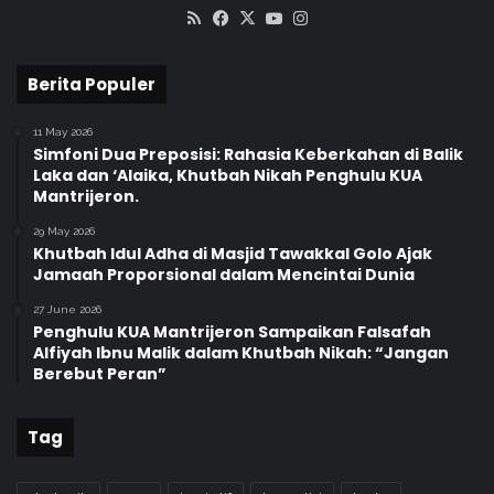
RSS
Facebook
X
YouTube
Instagram
k
F
a
e
r
s
Berita Populer
t
t
a
i
11 May 2026
v
Simfoni Dua Preposisi: Rahasia Keberkahan di Balik
a
Laka dan ‘Alaika, Khutbah Nikah Penghulu KUA
l
Mantrijeron.
B
u
29 May 2026
Khutbah Idul Adha di Masjid Tawakkal Golo Ajak
d
Jamaah Proporsional dalam Mencintai Dunia
a
y
27 June 2026
a
Penghulu KUA Mantrijeron Sampaikan Falsafah
K
Alfiyah Ibnu Malik dalam Khutbah Nikah: “Jangan
e
Berebut Peran”
r
t
Tag
a
P
l