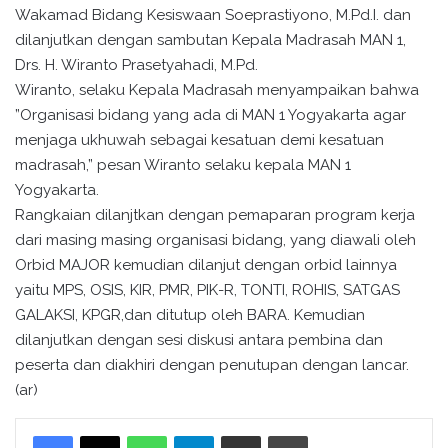
Wakamad Bidang Kesiswaan Soeprastiyono, M.Pd.I. dan
dilanjutkan dengan sambutan Kepala Madrasah MAN 1,
Drs. H. Wiranto Prasetyahadi, M.Pd.
Wiranto, selaku Kepala Madrasah menyampaikan bahwa
”Organisasi bidang yang ada di MAN 1 Yogyakarta agar
menjaga ukhuwah sebagai kesatuan demi kesatuan
madrasah,” pesan Wiranto selaku kepala MAN 1
Yogyakarta.
Rangkaian dilanjtkan dengan pemaparan program kerja
dari masing masing organisasi bidang, yang diawali oleh
Orbid MAJOR kemudian dilanjut dengan orbid lainnya
yaitu MPS, OSIS, KIR, PMR, PIK-R, TONTI, ROHIS, SATGAS
GALAKSI, KPGR,dan ditutup oleh BARA. Kemudian
dilanjutkan dengan sesi diskusi antara pembina dan
peserta dan diakhiri dengan penutupan dengan lancar.
(ar)
WhatsApp
Telegram
Bagikan melalui surel
Cetak