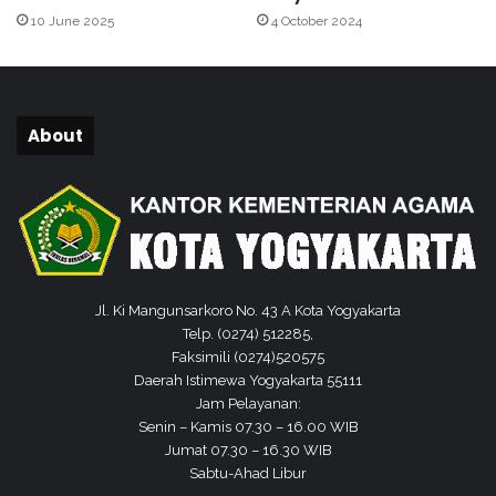
e
a
10 June 2025
4 October 2024
l
r
a
t
l
a
u
R
i
a
About
K
i
e
h
m
J
e
u
n
a
a
r
g
a
K
P
Jl. Ki Mangunsarkoro No. 43 A Kota Yogyakarta
o
a
Telp. (0274) 512285,
t
d
Faksimili (0274)520575
a
a
Daerah Istimewa Yogyakarta 55111
Y
E
Jam Pelayanan:
o
v
Senin – Kamis 07.30 – 16.00 WIB
g
e
Jumat 07.30 – 16.30 WIB
y
n
Sabtu-Ahad Libur
a
t