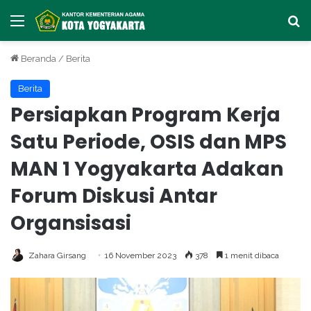
Menu
Ca
Beranda
/
Berita
Berita
Persiapkan Program Kerja
Satu Periode, OSIS dan MPS
MAN 1 Yogyakarta Adakan
Forum Diskusi Antar
Organsisasi
Zahara Girsang
16 November 2023
378
1 menit dibaca