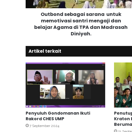
s
e
Outbond sebagai sarana untuk
b
memotivasi santri mengaji dan
a
belajar Agama di TPA dan Madrasah
g
a
Diniyah.
i
s
Artikel terkait
a
r
a
n
a
u
n
t
u
Penyuluh Gondomanan Ikuti
Penutup
k
Rakord CHES UMP
Kraton 
m
Beruma
e
7 September 2024
21 Sept
m