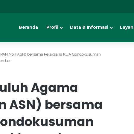
Beranda
Profil
Data & Informasi
Layan
r( PAH Non ASN) bersama Pelaksana KUA Gondokusuman
en Lor.
yuluh Agama
on ASN) bersama
 Gondokusuman