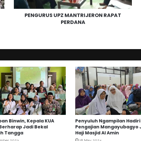
S
U
PENGURUS UPZ MANTRIJERON RAPAT
P
PERDANA
Z
M
A
N
T
R
I
J
E
R
O
N
R
A
P
an Binwin, Kepala KUA
Penyuluh Ngampilan Hadiri
A
Berharap Jadi Bekal
Pengajian Mangayubagyo
T
h Tangga
Haji Masjid Al Amin
P
ember 2023
18 May 2024
E