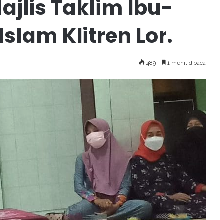
lis Taklim Ibu-
Islam Klitren Lor.
489
1 menit dibaca