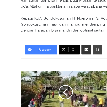
Ramadhan dan bisa mengisi bulan- bulan tersebut
do’a: Allahumma bariklana fi rajaba wa sya’bana 
Kepala KUA Gondokusuman H. Noerohini, S. Ag.
Gondokusuman mau dan mampu mendampingi ke
Dengan harapan, bisa mandiri dan optimal serta 
Bagikan melalui surel
Cetak
Facebook
X
O
u
t
b
o
n
d