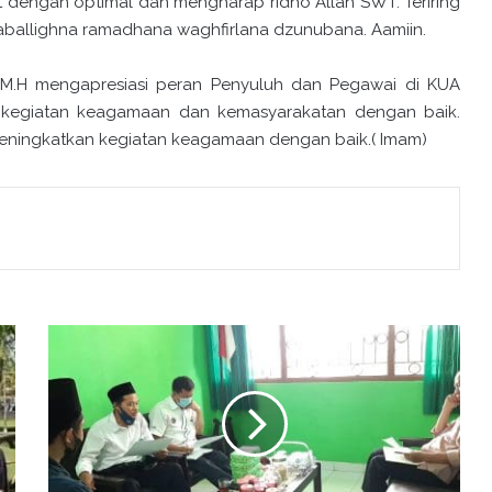
 dengan optimal dan mengharap ridho Allah SWT. Teriring
waballighna ramadhana waghfirlana dzunubana. Aamiin.
,M.H mengapresiasi peran Penyuluh dan Pegawai di KUA
giatan keagamaan dan kemasyarakatan dengan baik.
meningkatkan kegiatan keagamaan dengan baik.( Imam)
P
E
N
G
U
R
U