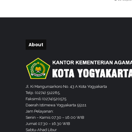
o
t
i
v
a
s
i
About
s
a
n
t
r
i
m
Jl. Ki Mangunsarkoro No. 43 A Kota Yogyakarta
e
Telp. (0274) 512285,
n
Faksimili (0274)520575
g
Daerah Istimewa Yogyakarta 55111
a
Jam Pelayanan:
j
Senin – Kamis 07.30 – 16.00 WIB
i
Jumat 07.30 – 16.30 WIB
d
Sabtu-Ahad Libur