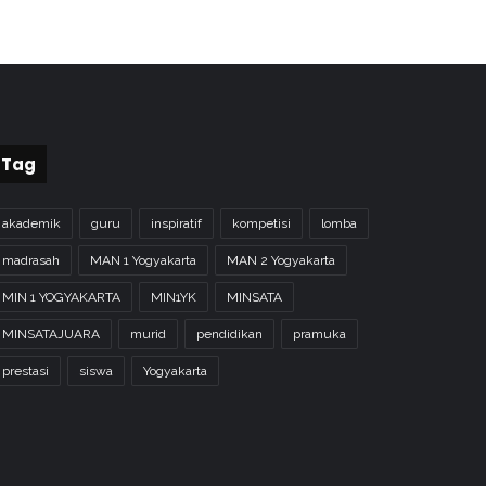
Tag
akademik
guru
inspiratif
kompetisi
lomba
madrasah
MAN 1 Yogyakarta
MAN 2 Yogyakarta
MIN 1 YOGYAKARTA
MIN1YK
MINSATA
MINSATAJUARA
murid
pendidikan
pramuka
prestasi
siswa
Yogyakarta