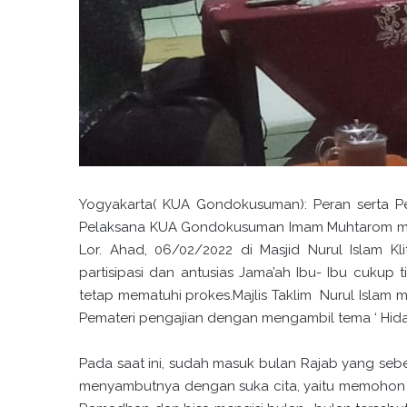
Yogyakarta( KUA Gondokusuman): Peran serta 
Pelaksana KUA Gondokusuman Imam Muhtarom member
Lor. Ahad, 06/02/2022 di Masjid Nurul Islam Kl
partisipasi dan antusias Jama’ah Ibu- Ibu cuku
tetap mematuhi prokes.Majlis Taklim Nurul Isl
Pemateri pengajian dengan mengambil tema ‘ Hida
Pada saat ini, sudah masuk bulan Rajab yang seb
menyambutnya dengan suka cita, yaitu memohon k