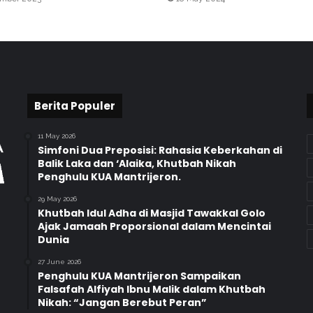
R
D
A
N
A
Berita Populer
11 May 2026
Simfoni Dua Preposisi: Rahasia Keberkahan di
Balik Laka dan ‘Alaika, Khutbah Nikah
Penghulu KUA Mantrijeron.
29 May 2026
Khutbah Idul Adha di Masjid Tawakkal Golo
Ajak Jamaah Proporsional dalam Mencintai
Dunia
27 June 2026
Penghulu KUA Mantrijeron Sampaikan
Falsafah Alfiyah Ibnu Malik dalam Khutbah
Nikah: “Jangan Berebut Peran”