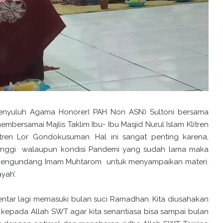
Penyuluh Agama Honorer( PAH Non ASN) Sultoni bersama
samai Majlis Taklim Ibu- Ibu Masjid Nurul Islam Klitren
itren Lor Gondokusuman. Hal ini sangat penting karena,
p tinggi walaupun kondisi Pandemi yang sudah lama maka
am mengundang Imam Muhtarom untuk menyampaikan materi.
yah’.
entar lagi memasuki bulan suci Ramadhan. Kita diusahakan
epada Allah SWT agar kita senantiasa bisa sampai bulan