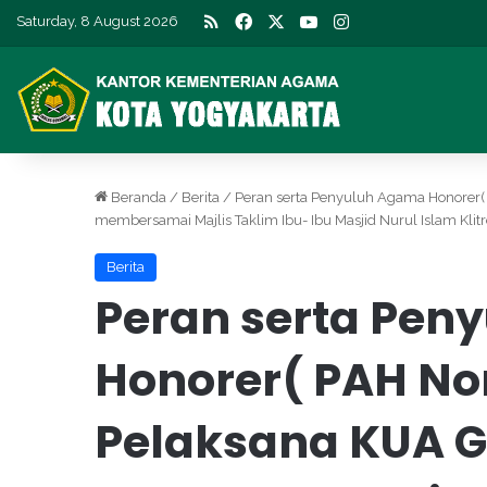
RSS
Facebook
X
YouTube
Instagram
Saturday, 8 August 2026
Beranda
/
Berita
/
Peran serta Penyuluh Agama Honore
membersamai Majlis Taklim Ibu- Ibu Masjid Nurul Islam Klitr
Berita
Peran serta Pen
Honorer( PAH N
Pelaksana KUA