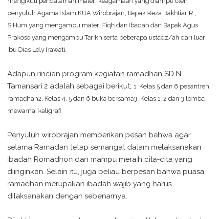
mengikuti pendalaman materi keagamaan yang diampu oleh
penyuluh Agama Islam KUA Wirobrajan, Bapak Reza Bakhtiar R.,
S.Hum yang mengampu materi Fiqh dan Ibadah dan Bapak Agus
Prakoso yang mengampu Tarikh serta beberapa ustadz/ah dari luar;
Ibu Dias Lely Irawati.
Adapun rincian program kegiatan ramadhan SD N
Tamansari 2 adalah sebagai berikut;
1. Kelas 5 dan 6 pesantren
ramadhan
2. Kelas 4, 5 dan 6 buka bersama
3. Kelas 1, 2 dan 3 lomba
mewarnai kaligrafi
Penyuluh wirobrajan memberikan pesan bahwa agar
selama Ramadan tetap semangat dalam melaksanakan
ibadah Romadhon dan mampu meraih cita-cita yang
diinginkan. Selain itu, juga beliau berpesan bahwa puasa
ramadhan merupakan ibadah wajib yang harus
dilaksanakan dengan sebenarnya.