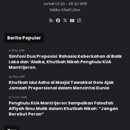
Jumat 07.30 – 16.30 WIB
Sabtu-Ahad Libur
RSS
Facebook
X
YouTube
Instagram
Berita Populer
11 May 2026
Simfoni Dua Preposisi: Rahasia Keberkahan di Balik
Laka dan ‘Alaika, Khutbah Nikah Penghulu KUA
Mantrijeron.
29 May 2026
Khutbah Idul Adha di Masjid Tawakkal Golo Ajak
Jamaah Proporsional dalam Mencintai Dunia
27 June 2026
Penghulu KUA Mantrijeron Sampaikan Falsafah
Alfiyah Ibnu Malik dalam Khutbah Nikah: “Jangan
Berebut Peran”