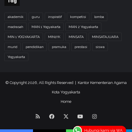
Tag
akademik
guru
inspiratif
kompetisi
lomba
madrasah
MAN 1 Yogyakarta
MAN 2 Yogyakarta
MIN 1 YOGYAKARTA
MIN1YK
MINSATA
MINSATAJUARA
murid
pendidikan
pramuka
prestasi
siswa
Yogyakarta
© Copyright 2026, All Rights Reserved | Kantor Kementerian Agama
Kota Yogyakarta
Home
RSS
Facebook
X
YouTube
Instagram
Hubungi kami via WA