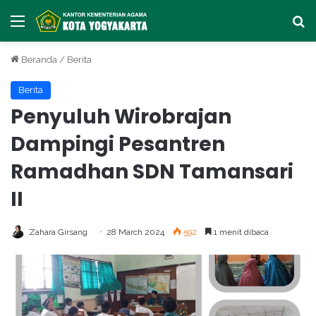
Menu
Ca
Beranda
/
Berita
Berita
Penyuluh Wirobrajan
Dampingi Pesantren
Ramadhan SDN Tamansari
II
Zahara Girsang
28 March 2024
592
1 menit dibaca