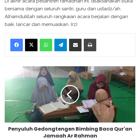
Di akhir acara pesantren ramadhan ini, dilaksanakan buka
bersama dengan seluruh santri, guru dan ustadz/ah.
Alhamdulillah seluruh rangkaian acara berjalan dengan
baik, lancar dan memuaskan. (rz)
WhatsApp
Telegram
Bagikan melalui surel
Cetak
P
e
n
y
u
l
u
h
G
Penyuluh Gedongtengen Bimbing Baca Qur'an
e
Jamaah Ar Rahman
d