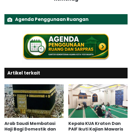
a
b
n
e
g
l
Agenda Penggunaan Ruangan
a
a
n
j
M
a
u
r
d
a
a
n
h
d
M
a
a
Artikel terkait
n
r
L
a
i
h
b
u
r
S
i
s
Arab Saudi Membatasi
Kepala KUA Kraton Dan
w
Haji Bagi Domestik dan
PAIF Ikuti Kajian Mawaris