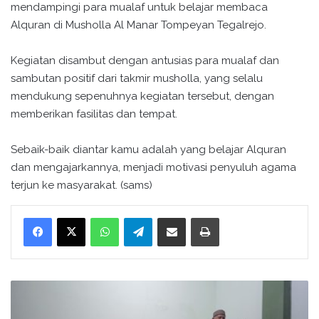
mendampingi para mualaf untuk belajar membaca
Alquran di Musholla Al Manar Tompeyan Tegalrejo.
Kegiatan disambut dengan antusias para mualaf dan
sambutan positif dari takmir musholla, yang selalu
mendukung sepenuhnya kegiatan tersebut, dengan
memberikan fasilitas dan tempat.
Sebaik-baik diantar kamu adalah yang belajar Alquran
dan mengajarkannya, menjadi motivasi penyuluh agama
terjun ke masyarakat. (sams)
WhatsApp
Telegram
Bagikan melalui surel
Cetak
K
u
l