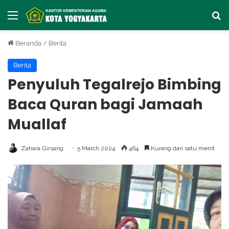
Menu
Ca
Beranda
/
Berita
Berita
Penyuluh Tegalrejo Bimbing
Baca Quran bagi Jamaah
Muallaf
Zahara Girsang
5 March 2024
464
Kurang dari satu menit