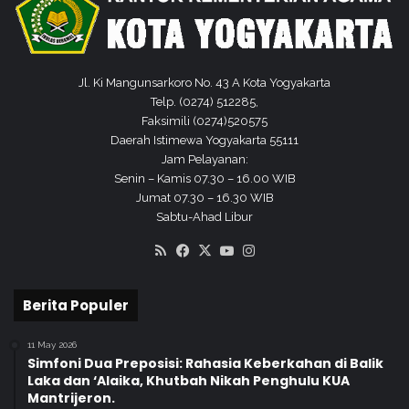
n
?
B
e
r
Jl. Ki Mangunsarkoro No. 43 A Kota Yogyakarta
i
Telp. (0274) 512285,
k
Faksimili (0274)520575
u
Daerah Istimewa Yogyakarta 55111
t
Jam Pelayanan:
E
Senin – Kamis 07.30 – 16.00 WIB
d
Jumat 07.30 – 16.30 WIB
a
Sabtu-Ahad Libur
r
RSS
Facebook
X
YouTube
Instagram
a
n
K
Berita Populer
e
m
e
11 May 2026
Simfoni Dua Preposisi: Rahasia Keberkahan di Balik
n
Laka dan ‘Alaika, Khutbah Nikah Penghulu KUA
a
Mantrijeron.
g