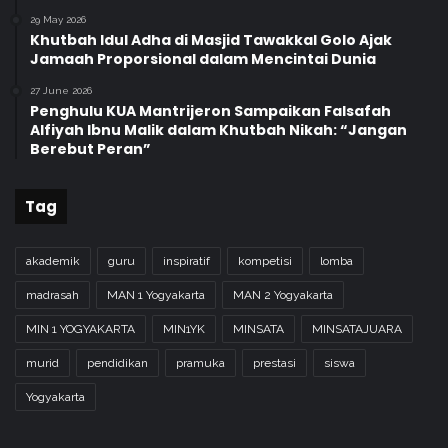
29 May 2026
Khutbah Idul Adha di Masjid Tawakkal Golo Ajak
Jamaah Proporsional dalam Mencintai Dunia
27 June 2026
Penghulu KUA Mantrijeron Sampaikan Falsafah
Alfiyah Ibnu Malik dalam Khutbah Nikah: “Jangan
Berebut Peran”
Tag
akademik
guru
inspiratif
kompetisi
lomba
madrasah
MAN 1 Yogyakarta
MAN 2 Yogyakarta
MIN 1 YOGYAKARTA
MIN1YK
MINSATA
MINSATAJUARA
murid
pendidikan
pramuka
prestasi
siswa
Yogyakarta