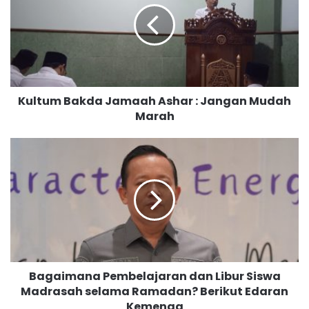
t
u
m
B
a
k
Kultum Bakda Jamaah Ashar : Jangan Mudah
d
Marah
a
J
a
B
m
a
a
g
a
a
h
i
A
m
s
a
h
n
a
a
Bagaimana Pembelajaran dan Libur Siswa
r
P
:
Madrasah selama Ramadan? Berikut Edaran
e
J
Kemenag
m