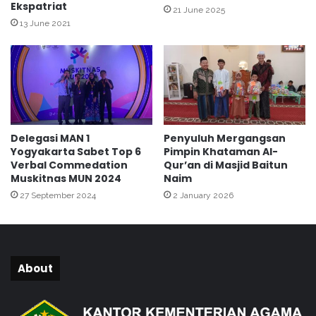
Ekspatriat
a
21 June 2025
M
13 June 2021
a
d
r
a
s
a
h
Delegasi MAN 1
Penyuluh Mergangsan
s
Yogyakarta Sabet Top 6
Pimpin Khataman Al-
e
Verbal Commedation
Qur’an di Masjid Baitun
l
Muskitnas MUN 2024
Naim
a
27 September 2024
2 January 2026
m
a
R
a
m
About
a
d
a