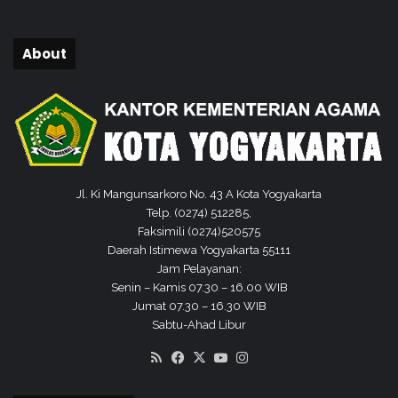
h
B
e
About
r
s
a
m
a
A
d
m
Jl. Ki Mangunsarkoro No. 43 A Kota Yogyakarta
i
Telp. (0274) 512285,
n
Faksimili (0274)520575
K
Daerah Istimewa Yogyakarta 55111
U
Jam Pelayanan:
A
Senin – Kamis 07.30 – 16.00 WIB
Jumat 07.30 – 16.30 WIB
Sabtu-Ahad Libur
RSS
Facebook
X
YouTube
Instagram