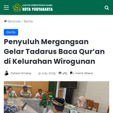
Menu
Ca
Beranda
/
Berita
Berita
Penyuluh Mergangsan
Gelar Tadarus Baca Qur’an
di Kelurahan Wirogunan
Zahara Girsang
31 July 2025
469
1 menit dibaca