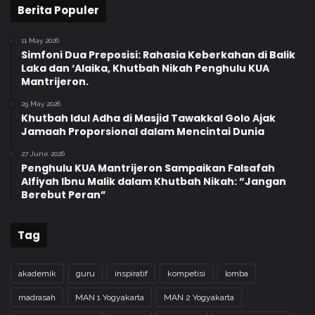
Berita Populer
11 May 2026
Simfoni Dua Preposisi: Rahasia Keberkahan di Balik
Laka dan ‘Alaika, Khutbah Nikah Penghulu KUA
Mantrijeron.
29 May 2026
Khutbah Idul Adha di Masjid Tawakkal Golo Ajak
Jamaah Proporsional dalam Mencintai Dunia
27 June 2026
Penghulu KUA Mantrijeron Sampaikan Falsafah
Alfiyah Ibnu Malik dalam Khutbah Nikah: “Jangan
Berebut Peran”
Tag
akademik
guru
inspiratif
kompetisi
lomba
madrasah
MAN 1 Yogyakarta
MAN 2 Yogyakarta