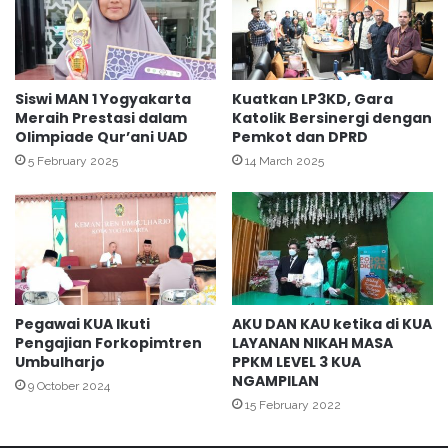
a
n
n
B
d
e
i
l
L
a
Siswi MAN 1 Yogyakarta
Kuatkan LP3KD, Gara
a
Meraih Prestasi dalam
Katolik Bersinergi dengan
j
Olimpiade Qur’ani UAD
Pemkot dan DPRD
p
a
a
r
5 February 2025
14 March 2025
s
C
W
e
i
t
r
a
o
k
g
B
u
u
Pegawai KUA Ikuti
AKU DAN KAU ketika di KUA
n
k
Pengajian Forkopimtren
LAYANAN NIKAH MASA
a
u
Umbulharjo
PPKM LEVEL 3 KUA
n
N
NGAMPILAN
9 October 2024
i
15 February 2022
k
a