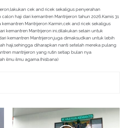
jeron,lakukan cek and ricek sekaligus penyerahan
alon haji dari kemantren Mantrijeron tahun 2026.Kamis 31
 kemantren Mantrijeron Karmin,cek and ricek sekaligus
ri kemantren Mantrijeron ini,dilakukan selain untuk
dari kemantren Mantrijeron,juga dimaksudkan untuk lebih
aah haji,sehingga diharapkan nanti setelah mereka pulang
ntren mantrijeron yang rutin setiap bulan nya
h ilmu ilmu agama.(hisbana)
K
U
A