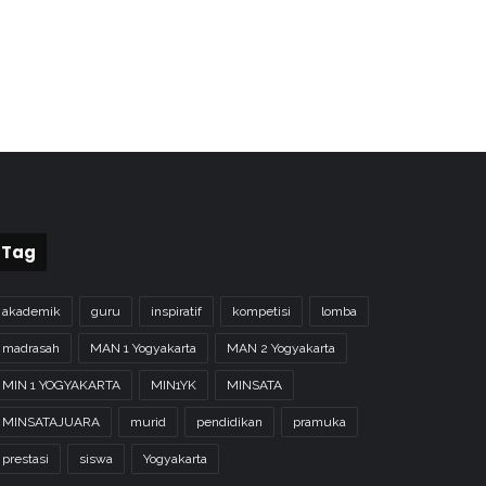
Tag
akademik
guru
inspiratif
kompetisi
lomba
madrasah
MAN 1 Yogyakarta
MAN 2 Yogyakarta
MIN 1 YOGYAKARTA
MIN1YK
MINSATA
MINSATAJUARA
murid
pendidikan
pramuka
prestasi
siswa
Yogyakarta