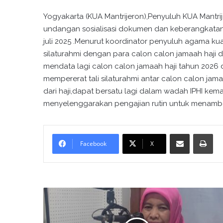
Yogyakarta (KUA Mantrijeron),Penyuluh KUA Mantri
undangan sosialisasi dokumen dan keberangkatan c
juli 2025 .Menurut koordinator penyuluh agama kua
silaturahmi dengan para calon calon jamaah haji da
mendata lagi calon calon jamaah haji tahun 2026 
mempererat tali silaturahmi antar calon calon jam
dari haji,dapat bersatu lagi dalam wadah IPHI kema
menyelenggarakan pengajian rutin untuk menamba
Bagikan melalui surel
Cetak
Facebook
X
P
e
n