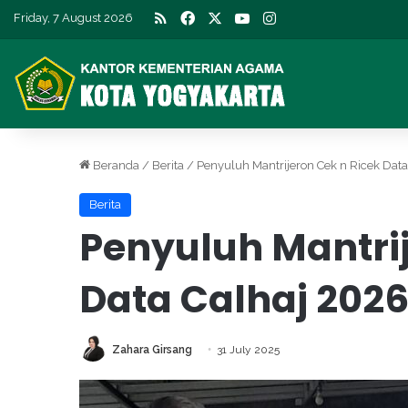
RSS
Facebook
X
YouTube
Instagram
Friday, 7 August 2026
Beranda
/
Berita
/
Penyuluh Mantrijeron Cek n Ricek Dat
Berita
Penyuluh Mantrij
Data Calhaj 202
Zahara Girsang
31 July 2025