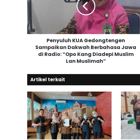
y
u
l
u
h
K
Penyuluh KUA Gedongtengen
U
Sampaikan Dakwah Berbahasa Jawa
A
di Radio: “Opo Kang Diadepi Muslim
G
e
Lan Muslimah”
d
o
Artikel terkait
n
g
t
e
n
g
e
n
S
a