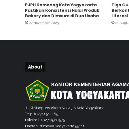
PJPH Kemenag Kota Yogyakarta
Tiga Gu
m
Pastikan Konsistensi Halal Produk
Berkont
p
Bakery dan Dimsum di Dua Usaha
Literas
a
27 November 2025
21 Augu
i
k
a
n
D
a
k
w
About
a
h
B
e
r
b
a
Jl. Ki Mangunsarkoro No. 43 A Kota Yogyakarta
h
Telp. (0274) 512285,
a
Faksimili (0274)520575
s
Daerah Istimewa Yogyakarta 55111