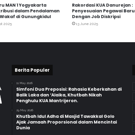
ru MAN 1 Yogyakarta
Rakordasi KUA Danurejan :
a
ribusi dalam Pendalaman
Penyesuaian Pegawai Baru
n
i Wakaf di Gunungkidul
Dengan Job Diskripsi
a
st 2025
13 June 2025
P
e
l
a
y
a
n
a
Berita Populer
n
R
11 May 2026
a
Simfoni Dua Preposisi: Rahasia Keberkahan di
m
Balik Laka dan ‘Alaika, Khutbah Nikah
Penghulu KUA Mantrijeron.
a
h
29 May 2026
K
Khutbah Idul Adha di Masjid Tawakkal Golo
e
Ajak Jamaah Proporsional dalam Mencintai
l
Dunia
o