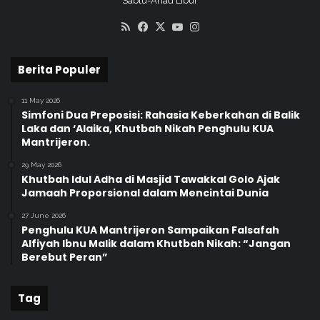
Sabtu-Ahad Libur
RSS
Facebook
X
YouTube
Instagram
Berita Populer
11 May 2026
Simfoni Dua Preposisi: Rahasia Keberkahan di Balik
Laka dan ‘Alaika, Khutbah Nikah Penghulu KUA
Mantrijeron.
29 May 2026
Khutbah Idul Adha di Masjid Tawakkal Golo Ajak
Jamaah Proporsional dalam Mencintai Dunia
27 June 2026
Penghulu KUA Mantrijeron Sampaikan Falsafah
Alfiyah Ibnu Malik dalam Khutbah Nikah: “Jangan
Berebut Peran”
Tag