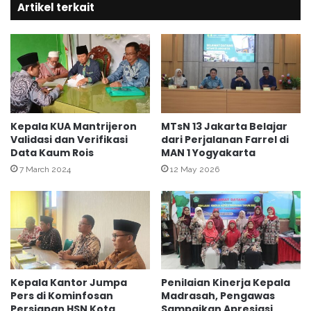
Artikel terkait
n
g
i
M
a
h
a
s
i
Kepala KUA Mantrijeron
MTsN 13 Jakarta Belajar
s
Validasi dan Verifikasi
dari Perjalanan Farrel di
Data Kaum Rois
MAN 1 Yogyakarta
w
a
7 March 2024
12 May 2026
P
K
L
U
A
D
P
Kepala Kantor Jumpa
Penilaian Kinerja Kepala
e
Pers di Kominfosan
Madrasah, Pengawas
l
Persiapan HSN Kota
Sampaikan Apresiasi