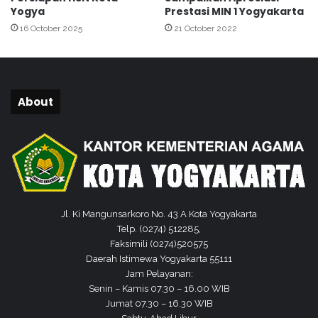
a
Yogya
Prestasi MIN 1 Yogyakarta
j
16 October 2025
21 October 2022
a
r
i
S
I
About
M
A
S
Jl. Ki Mangunsarkoro No. 43 A Kota Yogyakarta
Telp. (0274) 512285,
Faksimili (0274)520575
Daerah Istimewa Yogyakarta 55111
Jam Pelayanan:
Senin – Kamis 07.30 – 16.00 WIB
Jumat 07.30 – 16.30 WIB