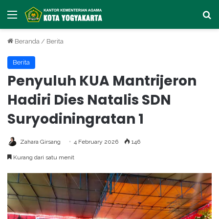
Menu
Ca
Beranda
/
Berita
Berita
Penyuluh KUA Mantrijeron
Hadiri Dies Natalis SDN
Suryodiningratan 1
Zahara Girsang
4 February 2026
146
Kurang dari satu menit