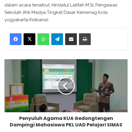
dalam acara tersebut, Hindatul Latifah M.Si, Pengawas
Sekolah Ahli Madya Tingkat Dasar Kemenag kota
yogyakarta.(hisbana).
WhatsApp
Telegram
Bagikan melalui surel
Cetak
P
e
n
y
u
l
u
h
A
Penyuluh Agama KUA Gedongtengen
g
Dampingi Mahasiswa PKL UAD Pelajari SIMAS
a
m