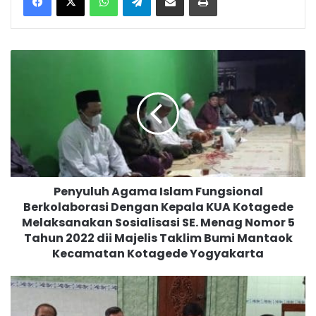
P
e
n
y
u
l
u
h
A
Penyuluh Agama Islam Fungsional
g
Berkolaborasi Dengan Kepala KUA Kotagede
a
Melaksanakan Sosialisasi SE. Menag Nomor 5
m
a
Tahun 2022 dii Majelis Taklim Bumi Mantaok
I
Kecamatan Kotagede Yogyakarta
s
l
K
a
U
m
A