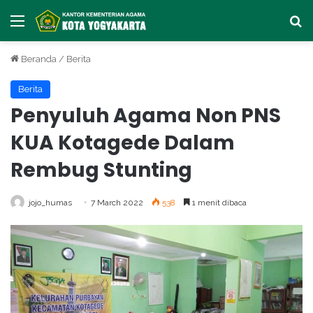
Menu
Ca
Beranda
/
Berita
Berita
Penyuluh Agama Non PNS
KUA Kotagede Dalam
Rembug Stunting
jojo_humas
7 March 2022
538
1 menit dibaca