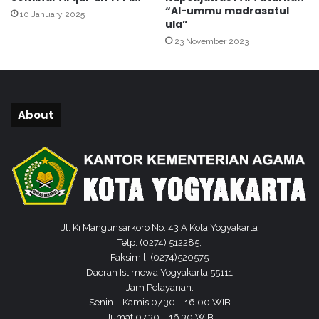
a
“Al-ummu madrasatul
e
10 January 2025
a
ula”
d
n
23 November 2023
e
K
M
e
e
p
l
a
a
d
About
k
a
s
P
a
o
n
n
a
d
k
o
a
k
n
P
Jl. Ki Mangunsarkoro No. 43 A Kota Yogyakarta
S
e
Telp. (0274) 512285,
o
s
Faksimili (0274)520575
s
a
Daerah Istimewa Yogyakarta 55111
i
n
Jam Pelayanan:
a
t
Senin – Kamis 07.30 – 16.00 WIB
l
r
Jumat 07.30 – 16.30 WIB