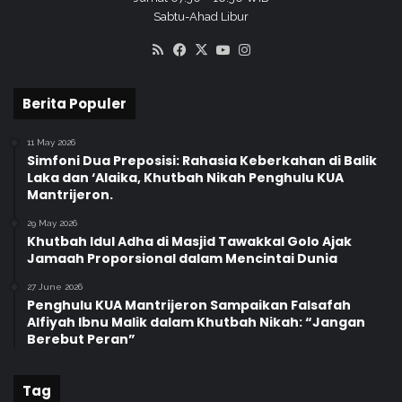
i
e
Sabtu-Ahad Libur
s
n
a
RSS
Facebook
X
YouTube
Instagram
A
s
l
i
F
Berita Populer
S
a
E
l
.
11 May 2026
a
Simfoni Dua Preposisi: Rahasia Keberkahan di Balik
M
h
Laka dan ‘Alaika, Khutbah Nikah Penghulu KUA
e
Mantrijeron.
n
a
29 May 2026
g
Khutbah Idul Adha di Masjid Tawakkal Golo Ajak
N
Jamaah Proporsional dalam Mencintai Dunia
o
27 June 2026
m
Penghulu KUA Mantrijeron Sampaikan Falsafah
o
Alfiyah Ibnu Malik dalam Khutbah Nikah: “Jangan
r
Berebut Peran”
5
T
a
Tag