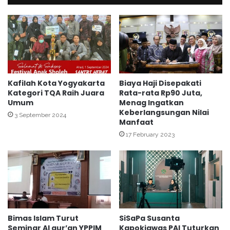
s
p
i
i
D
m
e
k
n
a
g
M
a
e
n
m
Kafilah Kota Yogyakarta
Biaya Haji Disepakati
K
b
Kategori TQA Raih Juara
Rata-rata Rp90 Juta,
e
Umum
Menag Ingatkan
e
p
Keberlangsungan Nilai
r
3 September 2024
Manfaat
a
i
l
k
17 February 2023
a
a
K
n
U
P
A
e
K
m
o
b
t
i
Bimas Islam Turut
SiSaPa Susanta
a
n
Seminar Al qur’an YPPIM
Kapokjawas PAI Tuturkan
g