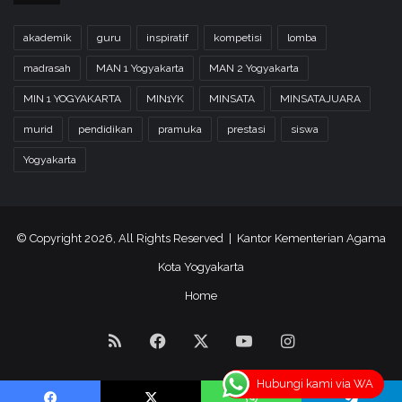
h
u
akademik
guru
inspiratif
kompetisi
lomba
n
2
madrasah
MAN 1 Yogyakarta
MAN 2 Yogyakarta
0
2
MIN 1 YOGYAKARTA
MIN1YK
MINSATA
MINSATAJUARA
2
murid
pendidikan
pramuka
prestasi
siswa
d
i
Yogyakarta
i
M
a
j
© Copyright 2026, All Rights Reserved | Kantor Kementerian Agama
e
Kota Yogyakarta
l
i
Home
s
T
RSS
Facebook
X
YouTube
Instagram
a
k
l
Hubungi kami via WA
i