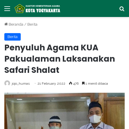
Menu
Ca
Beranda
/
Berita
Berita
Penyuluh Agama KUA
Pakualaman Laksanakan
Safari Shalat
jojo_humas
21 February 2022
476
1 menit dibaca