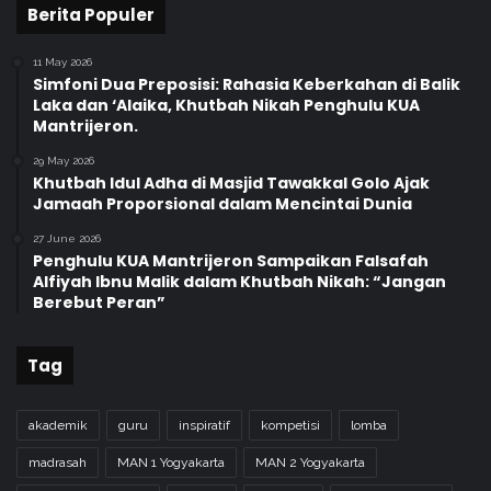
Berita Populer
i
K
11 May 2026
e
Simfoni Dua Preposisi: Rahasia Keberkahan di Balik
p
Laka dan ‘Alaika, Khutbah Nikah Penghulu KUA
a
Mantrijeron.
l
a
29 May 2026
Khutbah Idul Adha di Masjid Tawakkal Golo Ajak
R
Jamaah Proporsional dalam Mencintai Dunia
A
d
27 June 2026
a
Penghulu KUA Mantrijeron Sampaikan Falsafah
n
Alfiyah Ibnu Malik dalam Khutbah Nikah: “Jangan
K
Berebut Peran”
e
p
Tag
a
l
a
akademik
guru
inspiratif
kompetisi
lomba
M
a
madrasah
MAN 1 Yogyakarta
MAN 2 Yogyakarta
d