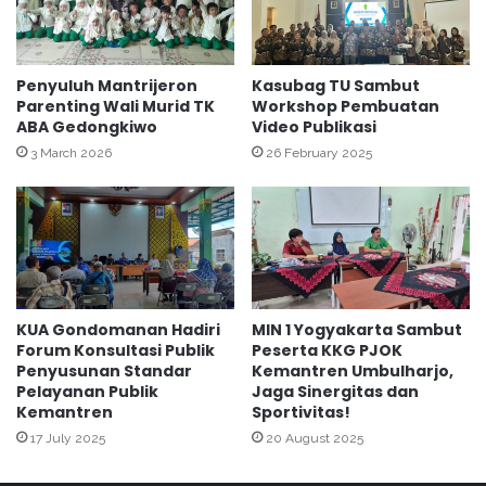
r
g
j
a
a
r
s
a
Penyuluh Mantrijeron
Kasubag TU Sambut
a
k
Parenting Wali Murid TK
Workshop Pembuatan
m
ABA Gedongkiwo
Video Publikasi
a
a
n
3 March 2026
26 February 2025
D
K
e
e
n
g
g
i
a
a
n
t
D
a
KUA Gondomanan Hadiri
MIN 1 Yogyakarta Sambut
i
n
Forum Konsultasi Publik
Peserta KKG PJOK
n
P
Penyusunan Standar
Kemantren Umbulharjo,
a
e
Pelayanan Publik
Jaga Sinergitas dan
s
m
Kemantren
Sportivitas!
D
b
17 July 2025
20 August 2025
u
i
k
n