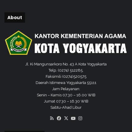
c
a
a
a
p
n
About
i
M
l
o
K
d
o
e
t
r
a
a
Y
s
o
i
Jl. Ki Mangunsarkoro No. 43 A Kota Yogyakarta
g
B
Telp. (0274) 512285,
y
e
Faksimili (0274)520575
a
r
Daerah Istimewa Yogyakarta 55111
k
a
Jam Pelayanan:
a
g
Senin – Kamis 07.30 – 16.00 WIB
r
a
Jumat 07.30 – 16.30 WIB
t
m
Sabtu-Ahad Libur
a
a
RSS
Facebook
X
YouTube
Instagram
b
a
g