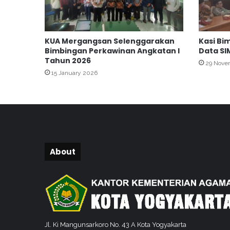
a
n
d
KUA Mergangsan Selenggarakan
Kasi Bi
i
Bimbingan Perkawinan Angkatan I
Data SI
r
Tahun 2026
29 Nove
i
15 January 2026
B
a
g
i
C
a
t
i
About
n
K
U
A
N
g
Jl. Ki Mangunsarkoro No. 43 A Kota Yogyakarta
a