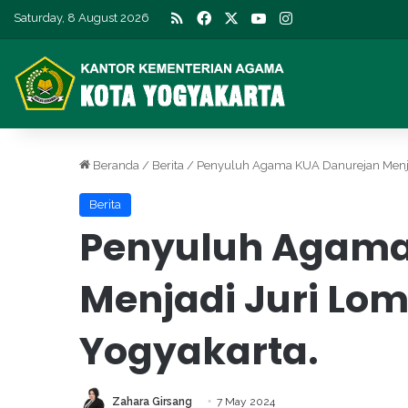
RSS
Facebook
X
YouTube
Instagram
Saturday, 8 August 2026
Beranda
/
Berita
/
Penyuluh Agama KUA Danurejan Menjad
Berita
Penyuluh Agama
Menjadi Juri Lo
Yogyakarta.
Zahara Girsang
7 May 2024