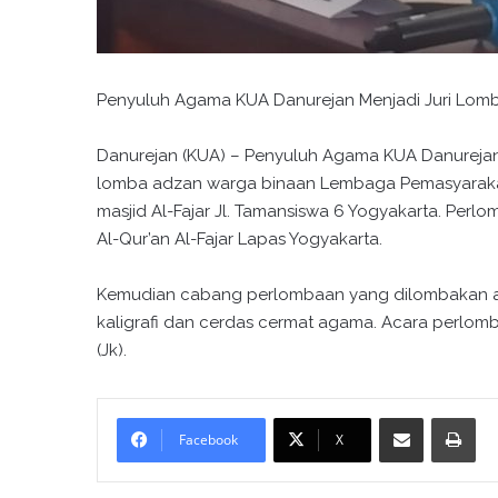
Penyuluh Agama KUA Danurejan Menjadi Juri Lomb
Danurejan (KUA) – Penyuluh Agama KUA Danurejan Y
lomba adzan warga binaan Lembaga Pemasyarakat
masjid Al-Fajar Jl. Tamansiswa 6 Yogyakarta. Perl
Al-Qur’an Al-Fajar Lapas Yogyakarta.
Kemudian cabang perlombaan yang dilombakan anta
kaligrafi dan cerdas cermat agama. Acara perlomba
(Jk).
Bagikan melalui surel
Cetak
Facebook
X