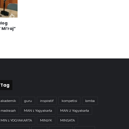
alog
 Mi’raj”
Tag
akademik
guru
inspiratif
kompetisi
lomba
madrasah
MAN 1 Yogyakarta
MAN 2 Yogyakarta
MIN 1 YOGYAKARTA
MIN1YK
MINSATA