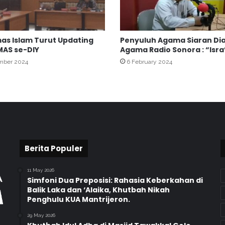
P
u
s
mas Islam Turut Updating
Penyuluh Agama Siaran Di
l
MAS se-DIY
Agama Radio Sonora : “Isra’
i
mber 2024
6 February 2024
t
b
a
n
g
A
g
a
m
Berita Populer
a
K
11 May 2026
e
Simfoni Dua Preposisi: Rahasia Keberkahan di
Balik Laka dan ‘Alaika, Khutbah Nikah
m
Penghulu KUA Mantrijeron.
e
n
29 May 2026
a