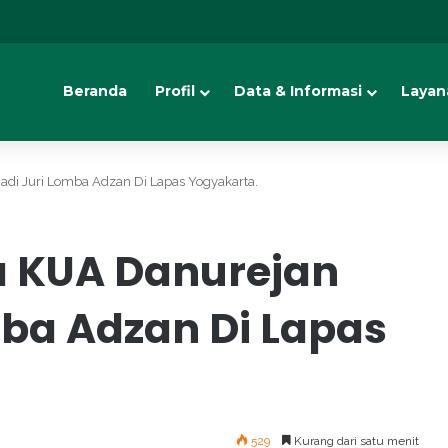
Beranda
Profil
Data & Informasi
Layan
i Juri Lomba Adzan Di Lapas Yogyakarta.
 KUA Danurejan
mba Adzan Di Lapas
529
Kurang dari satu menit