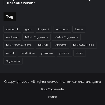
Berebut Peran”
Tag
akademik
guru
inspiratif
kompetisi
lomba
madrasah
MAN 1 Yogyakarta
MAN 2 Yogyakarta
MIN 1 YOGYAKARTA
MIN1YK
MINSATA
MINSATAJUARA
murid
pendidikan
pramuka
prestasi
siswa
Yogyakarta
© Copyright 2026, All Rights Reserved | Kantor Kementerian Agama
Kota Yogyakarta
Home