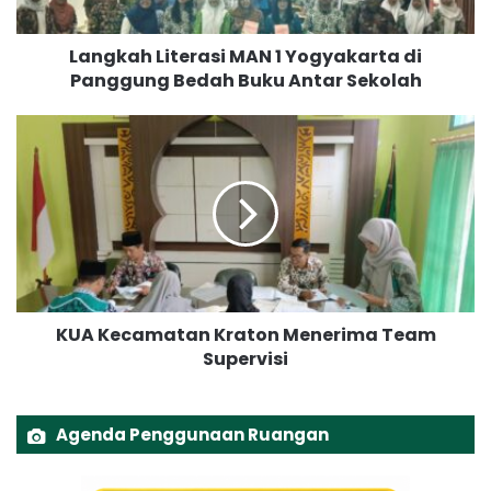
L
i
Langkah Literasi MAN 1 Yogyakarta di
t
Panggung Bedah Buku Antar Sekolah
e
r
a
K
s
U
i
A
M
K
A
e
N
c
1
a
Y
m
o
a
KUA Kecamatan Kraton Menerima Team
g
t
y
Supervisi
a
a
n
k
K
a
r
Agenda Penggunaan Ruangan
r
a
t
t