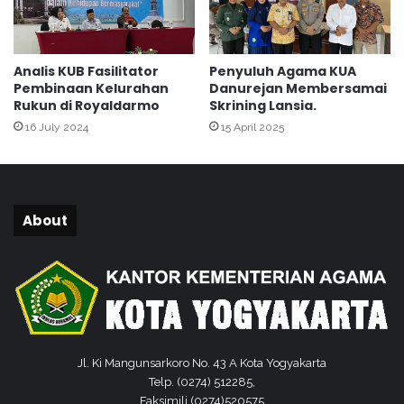
t
i
a
r
Analis KUB Fasilitator
Penyuluh Agama KUA
S
Pembinaan Kelurahan
Danurejan Membersamai
e
Rukun di Royaldarmo
Skrining Lansia.
k
16 July 2024
15 April 2025
o
l
a
h
About
Jl. Ki Mangunsarkoro No. 43 A Kota Yogyakarta
Telp. (0274) 512285,
Faksimili (0274)520575