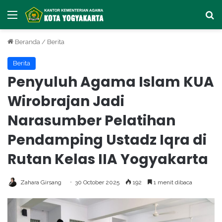
Menu
Ca
Beranda
/
Berita
Berita
Penyuluh Agama Islam KUA
Wirobrajan Jadi
Narasumber Pelatihan
Pendamping Ustadz Iqra di
Rutan Kelas IIA Yogyakarta
Zahara Girsang
30 October 2025
192
1 menit dibaca