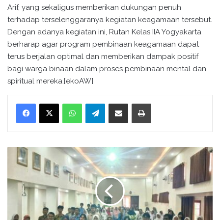
Arif, yang sekaligus memberikan dukungan penuh
terhadap terselenggaranya kegiatan keagamaan tersebut.
Dengan adanya kegiatan ini, Rutan Kelas IIA Yogyakarta
berharap agar program pembinaan keagamaan dapat
terus berjalan optimal dan memberikan dampak positif
bagi warga binaan dalam proses pembinaan mental dan
spiritual mereka.[ekoAW]
WhatsApp
Telegram
Bagikan melalui surel
Cetak
L
a
n
g
k
a
h