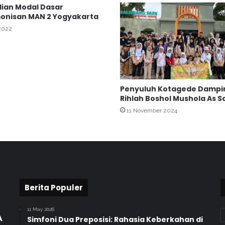
a
ian Modal Dasar
onisan MAN 2 Yogyakarta
d
i
 2022
r
i
B
a
k
Penyuluh Kotagede Dampi
t
Rihlah Boshol Mushola As 
i
S
11 November 2024
o
s
i
a
l
P
e
Berita Populer
l
a
11 May 2026
y
Simfoni Dua Preposisi: Rahasia Keberkahan di