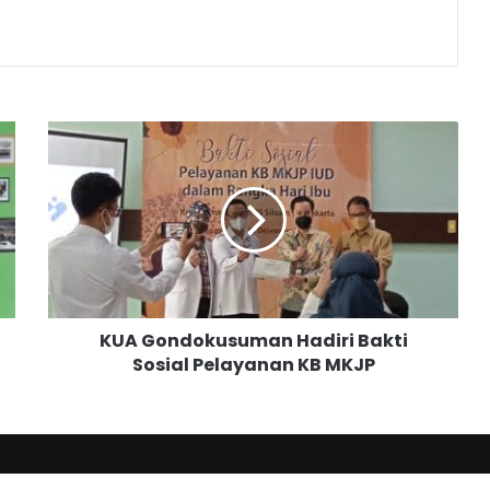
K
U
A
G
o
n
d
o
k
KUA Gondokusuman Hadiri Bakti
u
Sosial Pelayanan KB MKJP
s
u
m
a
n
H