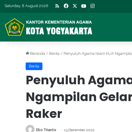
RSS
Facebook
X
YouTube
Instagram
Saturday, 8 August 2026
Beranda
/
Berita
/
Penyuluh Agama Islam KUA Ngampilan
Berita
Penyuluh Agama
Ngampilan Gelar
Raker
Eko Trianto
13 December 2022