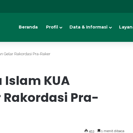
Beranda
Profil
Data & Informasi
Layan
 Gelar Rakordasi Pra-Raker
 Islam KUA
 Rakordasi Pra-
453
1 menit dibaca