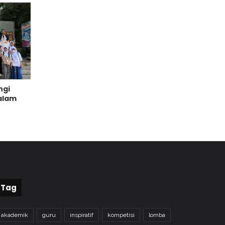
ngi
Salam
Tag
akademik
guru
inspiratif
kompetisi
lomba