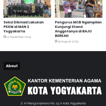
a
F
t
o
i
r
d
k
Seksi Dikmad Lakukan
Pengurus MCB Ngampilan
a
o
PKKM di MAN 2
Kunjungi Stand
n
m
Yogyakarta
Anggotanya di BAJU
M
p
BERKAH
12 November 2024
e
i
19 August 2025
n
m
d
t
e
r
k
e
a
n
About
t
p
a
d
a
A
l
-
Jl. Ki Mangunsarkoro No. 43 A Kota Yogyakarta