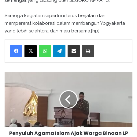
semangat yang diusung oleh SEGORO AMARTO.
Semoga kegiatan seperti ini terus berjalan dan
mempererat kolaborasi dalam membangun Yogyakarta
yang lebih sejahtera dan maju bersama.[hp]
WhatsApp
Telegram
Bagikan melalui surel
Cetak
P
e
n
y
u
l
u
h
A
Penyuluh Agama Islam Ajak Warga Binaan LP
g