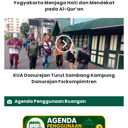
Yogyakarta Menjaga Hati dan Mendekat
a
pada Al-Qur’an
m
a
I
K
s
U
l
A
a
D
m
a
A
n
j
u
a
r
k
e
W
KUA Danurejan Turut Sambang Kampung
j
a
Danurejan Forkompimtren
a
r
n
g
T
a
u
Agenda Penggunaan Ruangan
B
r
i
u
n
t
a
S