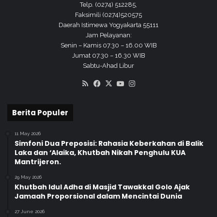
Q
Telp. (0274) 512285,
u
Faksimili (0274)520575
r
Daerah Istimewa Yogyakarta 55111
’
Jam Pelayanan:
a
Senin – Kamis 07.30 – 16.00 WIB
n
Jumat 07.30 – 16.30 WIB
Sabtu-Ahad Libur
RSS
Facebook
X
YouTube
Instagram
Berita Populer
11 May 2026
Simfoni Dua Preposisi: Rahasia Keberkahan di Balik
Laka dan ‘Alaika, Khutbah Nikah Penghulu KUA
Mantrijeron.
29 May 2026
Khutbah Idul Adha di Masjid Tawakkal Golo Ajak
Jamaah Proporsional dalam Mencintai Dunia
27 June 2026