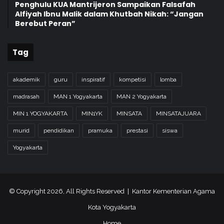
Penghulu KUA Mantrijeron Sampaikan Falsafah
Alfiyah Ibnu Malik dalam Khutbah Nikah: “Jangan
Berebut Peran”
Tag
akademik
guru
inspiratif
kompetisi
lomba
madrasah
MAN 1 Yogyakarta
MAN 2 Yogyakarta
MIN 1 YOGYAKARTA
MIN1YK
MINSATA
MINSATAJUARA
murid
pendidikan
pramuka
prestasi
siswa
Yogyakarta
© Copyright 2026, All Rights Reserved | Kantor Kementerian Agama
Kota Yogyakarta
Home