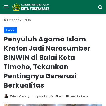
Menu
Ca
Beranda
/
Berita
Berita
Penyuluh Agama Islam
Kraton Jadi Narasumber
BINWIN di Balai Kota
Timoho, Tekankan
Pentingnya Generasi
Berkualitas
Zahara Girsang
15 April 2026
102
1 menit dibaca