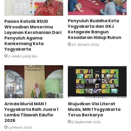
K
i
o
K
t
e
a
Penyuluh Buddha Kota
b
Pasien Katolik RSUD
Yogyakarta dan GKJ
Y
Wirosaban Menerima
e
Kotagede Bangun
Layanan Kerohanian Dari
o
r
Kesadaran Hidup Rukun
Penyuluh Agama
g
k
Kankemang Kota
y
20 January 2024
a
Yogyakarta
a
h
2 weeks yang lalu
k
a
a
n
r
H
t
i
a
d
u
p
Arinda Murid MAN 1
Wujudkan Visi Literat
Yogyakarta Raih Juara 1
Muda, MIN 1 Yogyakarta
Lomba Tilawah Edufio
Terus Berkarya
2026
9 September 2021
13 March 2026