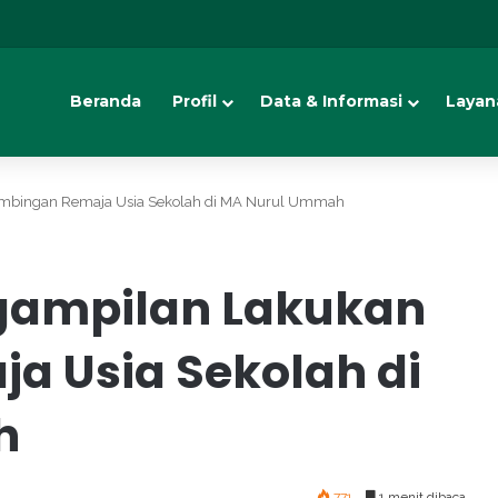
Beranda
Profil
Data & Informasi
Layan
mbingan Remaja Usia Sekolah di MA Nurul Ummah
gampilan Lakukan
a Usia Sekolah di
h
771
1 menit dibaca