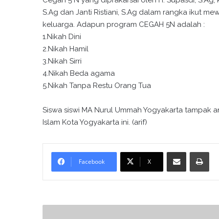
Cegah 5 N yang diprakarsai oleh H. Supasdi, S.Ag
S.Ag dan Janti Ristiani, S.Ag dalam rangka ikut
keluarga. Adapun program CEGAH 5N adalah :
1.Nikah Dini
2.Nikah Hamil
3.Nikah Sirri
4.Nikah Beda agama
5.Nikah Tanpa Restu Orang Tua
Siswa siswi MA Nurul Ummah Yogyakarta tampak a
Islam Kota Yogyakarta ini. (arif)
Bagikan melalui surel
Cetak
Facebook
X
K