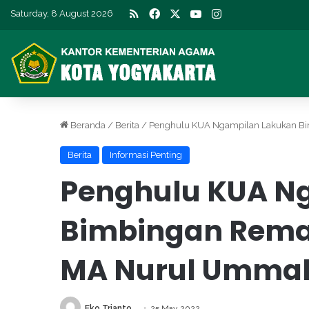
RSS
Facebook
X
YouTube
Instagram
Saturday, 8 August 2026
Beranda
/
Berita
/
Penghulu KUA Ngampilan Lakukan Bi
Berita
Informasi Penting
Penghulu KUA N
Bimbingan Remaj
MA Nurul Umma
Eko Trianto
25 May 2022