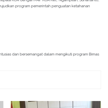
, kepala KUA dengan PAIF KUA Kec. Ngampilan, Suhartanto,
 mewujudkan program pemerintah penguatan ketahanan
ntusias dan bersemangat dalam mengikuti program Bimas
P