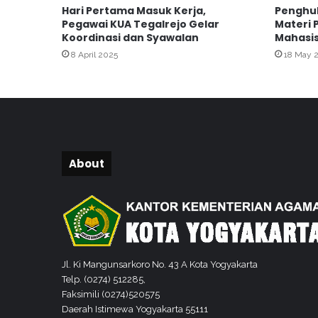
Hari Pertama Masuk Kerja,
Penghu
o
Pegawai KUA Tegalrejo Gelar
Materi 
s
Koordinasi dan Syawalan
Mahasi
i
8 April 2025
18 May 
a
l
i
s
a
s
i
K
About
u
r
i
k
u
l
Jl. Ki Mangunsarkoro No. 43 A Kota Yogyakarta
u
Telp. (0274) 512285,
m
Faksimili (0274)520575
d
Daerah Istimewa Yogyakarta 55111
a