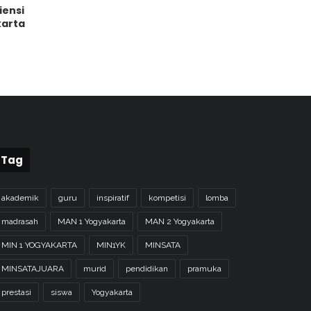
iensi
karta
Tag
akademik
guru
inspiratif
kompetisi
lomba
madrasah
MAN 1 Yogyakarta
MAN 2 Yogyakarta
MIN 1 YOGYAKARTA
MIN1YK
MINSATA
MINSATAJUARA
murid
pendidikan
pramuka
prestasi
siswa
Yogyakarta