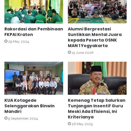
n
D
i
p
o
n
Rakordasi dan Pembinaan
Alumni Berprestasi
FKPAI Kraton
Suntikkan Mental Juara
e
kepada Peserta OSNK
g
29 May 2024
MAN 1 Yogyakarta
o
r
15 June 2026
o
Y
o
g
y
a
k
KUA Kotagede
Kemenag Tetap Salurkan
a
Selenggarakan Binwin
Tunjangan Insentif Guru
r
Mandiri
Meski Ada Efisiensi, Ini
t
Kriterianya
9 September 2024
a
26 May 2025