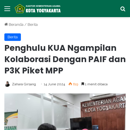
Menu
Ca
Beranda
/
Berita
Berita
Penghulu KUA Ngampilan
Kolaborasi Dengan PAIF dan
P3K Piket MPP
Zahara Girsang
14 June 2024
619
1 menit dibaca