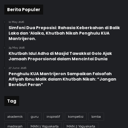
Berita Populer
11 May 2026
Simfoni Dua Preposisi: Rahasia Keberkahan di Balik
Laka dan ‘Alaika, Khutbah Nikah Penghulu KUA
Mantrijeron.
29 May 2026
Khutbah Idul Adha di Masjid Tawakkal Golo Ajak
Jamaah Proporsional dalam Mencintai Dunia
27 June 2026
Penghulu KUA Mantrijeron Sampaikan Falsafah
Alfiyah Ibnu Malik dalam Khutbah Nikah: “Jangan
Berebut Peran”
Tag
akademik
guru
inspiratif
kompetisi
lomba
madrasah
MAN 1 Yogyakarta
MAN 2 Yogyakarta