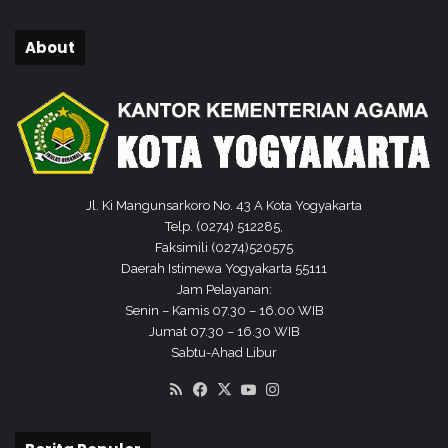
n
g
About
#
1
3
E
S
T
R
O
Jl. Ki Mangunsarkoro No. 43 A Kota Yogyakarta
N
Telp. (0274) 512285,
G
Faksimili (0274)520575
E
Daerah Istimewa Yogyakarta 55111
R
Jam Pelayanan:
T
Senin – Kamis 07.30 – 16.00 WIB
O
Jumat 07.30 – 16.30 WIB
G
Sabtu-Ahad Libur
E
RSS
Facebook
X
YouTube
Instagram
T
H
E