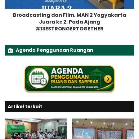
1
s
t
Broadcasting dan Film, MAN 2 Yogyakarta
i
Juara ke 2, Pada Ajang
n
#13ESTRONGERTOGETHER
g
d
a
n
Agenda Penggunaan Ruangan
F
i
l
m
,
M
A
N
Artikel terkait
2
Y
o
g
y
a