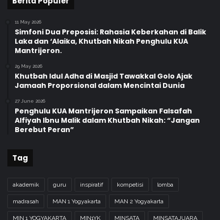
Berita Populer
R
11 May 2026
Simfoni Dua Preposisi: Rahasia Keberkahan di Balik
Laka dan ‘Alaika, Khutbah Nikah Penghulu KUA
Mantrijeron.
29 May 2026
Khutbah Idul Adha di Masjid Tawakkal Golo Ajak
Jamaah Proporsional dalam Mencintai Dunia
27 June 2026
Penghulu KUA Mantrijeron Sampaikan Falsafah
Alfiyah Ibnu Malik dalam Khutbah Nikah: “Jangan
Berebut Peran”
Tag
akademik
guru
inspiratif
kompetisi
lomba
madrasah
MAN 1 Yogyakarta
MAN 2 Yogyakarta
MIN 1 YOGYAKARTA
MIN1YK
MINSATA
MINSATAJUARA