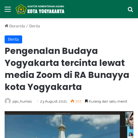
Menu
Ca
Beranda
/
Berita
Berita
Pengenalan Budaya
Yogyakarta tercinta lewat
media Zoom di RA Bunayya
kota Yogyakarta
jojo_humas
23 August 2021
707
Kurang dari satu menit