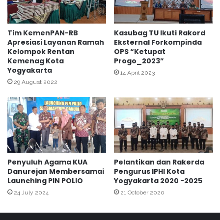
k
a
r
Tim KemenPAN-RB
Kasubag TU Ikuti Rakord
t
Apresiasi Layanan Ramah
Eksternal Forkompinda
Kelompok Rentan
OPS “Ketupat
a
Kemenag Kota
Progo_2023”
J
Yogyakarta
u
14 April 2023
a
29 August 2022
r
a
k
e
2
,
P
Penyuluh Agama KUA
Pelantikan dan Rakerda
a
Danurejan Membersamai
Pengurus IPHI Kota
d
Launching PIN POLIO
Yogyakarta 2020 -2025
a
24 July 2024
21 October 2020
A
j
a