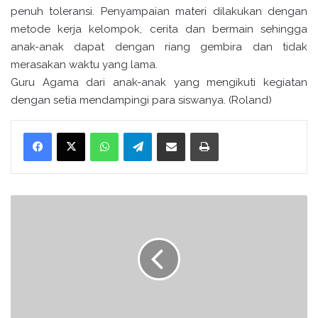
penuh toleransi. Penyampaian materi dilakukan dengan
metode kerja kelompok, cerita dan bermain sehingga
anak-anak dapat dengan riang gembira dan tidak
merasakan waktu yang lama.
Guru Agama dari anak-anak yang mengikuti kegiatan
dengan setia mendampingi para siswanya. (Roland)
WhatsApp
Telegram
Bagikan melalui surel
Cetak
K
e
m
e
n
a
g
K