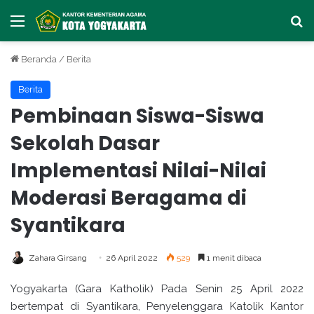
Menu
Ca
Beranda
/
Berita
Berita
Pembinaan Siswa-Siswa
Sekolah Dasar
Implementasi Nilai-Nilai
Moderasi Beragama di
Syantikara
Zahara Girsang
26 April 2022
529
1 menit dibaca
Yogyakarta (Gara Katholik) Pada Senin 25 April 2022
bertempat di Syantikara, Penyelenggara Katolik Kantor