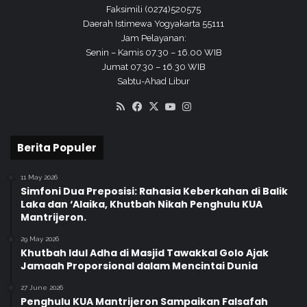
y
a
Faksimili (0274)520575
a
h
Daerah Istimewa Yogyakarta 55111
k
Jam Pelayanan:
a
Senin – Kamis 07.30 – 16.00 WIB
r
Jumat 07.30 – 16.30 WIB
t
Sabtu-Ahad Libur
a
RSS
Facebook
X
YouTube
Instagram
Berita Populer
11 May 2026
Simfoni Dua Preposisi: Rahasia Keberkahan di Balik
Laka dan ‘Alaika, Khutbah Nikah Penghulu KUA
Mantrijeron.
29 May 2026
Khutbah Idul Adha di Masjid Tawakkal Golo Ajak
Jamaah Proporsional dalam Mencintai Dunia
27 June 2026
Penghulu KUA Mantrijeron Sampaikan Falsafah