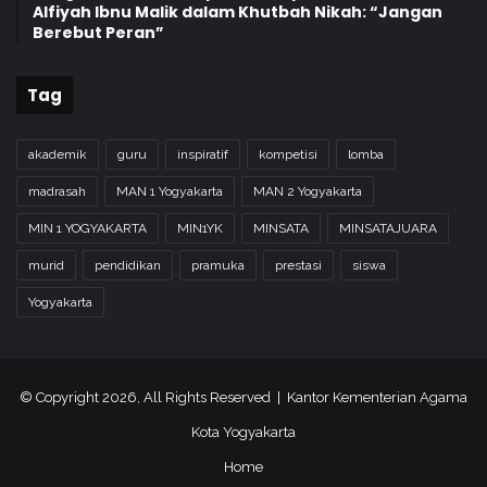
Alfiyah Ibnu Malik dalam Khutbah Nikah: “Jangan
Berebut Peran”
Tag
akademik
guru
inspiratif
kompetisi
lomba
madrasah
MAN 1 Yogyakarta
MAN 2 Yogyakarta
MIN 1 YOGYAKARTA
MIN1YK
MINSATA
MINSATAJUARA
murid
pendidikan
pramuka
prestasi
siswa
Yogyakarta
© Copyright 2026, All Rights Reserved | Kantor Kementerian Agama
Kota Yogyakarta
Home