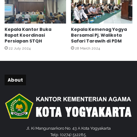
r
o
e
g
j
u
a
n
Kepala Kantor Buka
Kepala Kemenag Yogya
K
a
Rapat Koordinasi
Bersamai Pj. Walikota
a
n
Persiapan STQH
Safari Tarawih di PDM
t
B
22 July 2024
28 March 2024
h
e
o
r
l
l
i
a
k
n
About
s
g
e
s
K
u
o
n
t
g
a
M
Y
e
o
r
Jl. Ki Mangunsarkoro No. 43 A Kota Yogyakarta
g
i
Telp. (0274) 512285,