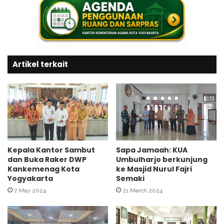
g
a
a
n
B
t
i
u
n
a
a
n
Artikel terkait
a
d
n
a
K
r
a
i
t
B
o
N
l
P
i
B
k
Kepala Kantor Sambut
Sapa Jamaah: KUA
p
dan Buka Raker DWP
Umbulharjo berkunjung
d
a
Kankemenag Kota
ke Masjid Nurul Fajri
i
Yogyakarta
Semaki
d
L
a
P
7 May 2024
21 March 2024
8
W
G
i
e
r