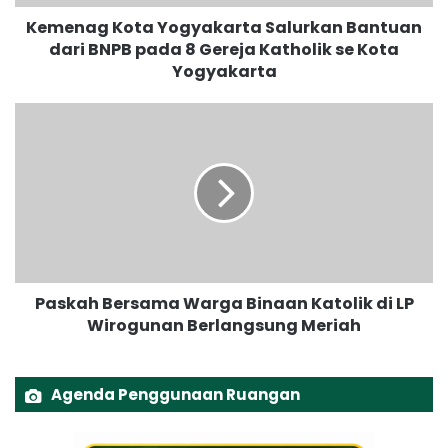
o
Kemenag Kota Yogyakarta Salurkan Bantuan
t
dari BNPB pada 8 Gereja Katholik se Kota
a
Yogyakarta
Y
o
g
P
y
a
a
s
k
k
a
a
r
h
t
B
a
e
S
r
a
Paskah Bersama Warga Binaan Katolik di LP
s
l
Wirogunan Berlangsung Meriah
a
u
m
r
a
k
W
Agenda Penggunaan Ruangan
a
a
n
r
B