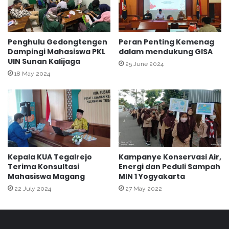
t
i
i
S
G
t
l
a
Penghulu Gedongtengen
Peran Penting Kemenag
a
Dampingi Mahasiswa PKL
dalam mendukung GISA
n
d
UIN Sunan Kalijaga
d
25 June 2024
i
A
18 May 2024
B
n
e
g
r
g
s
o
i
t
h
a
U
n
Kepala KUA Tegalrejo
Kampanye Konservasi Air,
p
y
Terima Konsultasi
Energi dan Peduli Sampah
a
a
Mahasiswa Magang
MIN 1 Yogyakarta
c
d
a
22 July 2024
27 May 2022
i
r
B
a
A
H
J