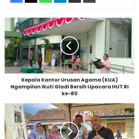
K
e
p
a
l
a
K
a
n
Kepala Kantor Urusan Agama (KUA)
t
Ngampilan Ikuti Gladi Bersih Upacara HUT RI
o
ke-80
r
U
r
P
u
e
s
n
a
g
n
u
A