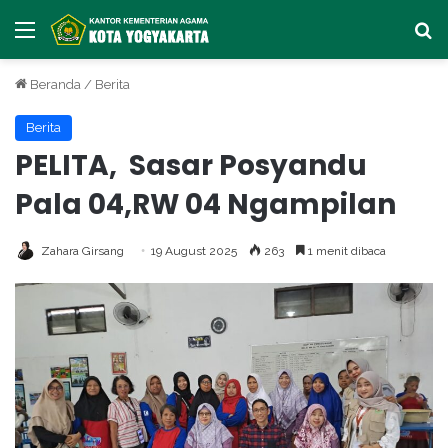
Menu
Ca
Beranda
/
Berita
Berita
PELITA, Sasar Posyandu
Pala 04,RW 04 Ngampilan
Zahara Girsang
19 August 2025
263
1 menit dibaca