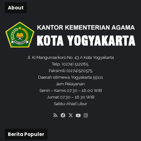
U
U
About
T
B
R
E
I
R
k
K
e
A
-
H
8
0
Jl. Ki Mangunsarkoro No. 43 A Kota Yogyakarta
Telp. (0274) 512285,
Faksimili (0274)520575
Daerah Istimewa Yogyakarta 55111
Jam Pelayanan:
Senin – Kamis 07.30 – 16.00 WIB
Jumat 07.30 – 16.30 WIB
Sabtu-Ahad Libur
RSS
Facebook
X
YouTube
Instagram
Berita Populer