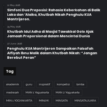
11 May 2026
Simfoni Dua Preposisi: Rahasia Keberkahan di Balik
Laka dan ‘Alaika, Khutbah Nikah Penghulu KUA
Mantrijeron.
29 May 2026
Khutbah Idul Adha di Masjid Tawakkal Golo Ajak
Jamaah Proporsional dalam Mencintai Dunia
27 June 2026
Penghulu KUA Mantrijeron Sampaikan Falsafah
Alfiyah Ibnu Malik dalam Khutbah Nikah: “Jangan
Berebut Peran”
Tag
akademik
guru
inspiratif
kompetisi
lomba
madrasah
MAN 1 Yogyakarta
MAN 2 Yogyakarta
MIN 1 YOGYAKARTA
MIN1YK
MINSATA
MINSATAJUARA