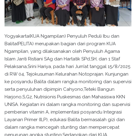
Yogyakarta(KUA Ngampilan) Penyuluh Peduli Ibu dan
Balita(PELITA) merupakan bagian dari program KUA
Ngampilan, yang dilaksanakan oleh Penyuluh Agama
Islam Janti Ristiani SAg dan Hartatik SPd,SH, dan 1 Staf
Pelaksana,Srini Hariya, pada hari Jum’at tanggal 15/8/2025
di RW 04, Tejokusuman Kelurahan Notoprajan. Kunjungan
ke posyandu Balita dalam rangka monitoring dan supervisi
serta penyuluhan dipimpin Cahyono,Teteki Bangun
Harjono,S,Gz, Nutrisionis Puskesmas dan Mahasiswa KKN
UNISA. Kegiatan ini dalam rangka monitoring dan supervisi
pemberian vitamin A, implementasi posyandu Integrasi
Layanan Primer (ILP), edukasi Balita bermasalah gizi dan
dalam rangka mencegah stunting dan mempercepat
penurunan angka stunting.Sedangkan dari KUA