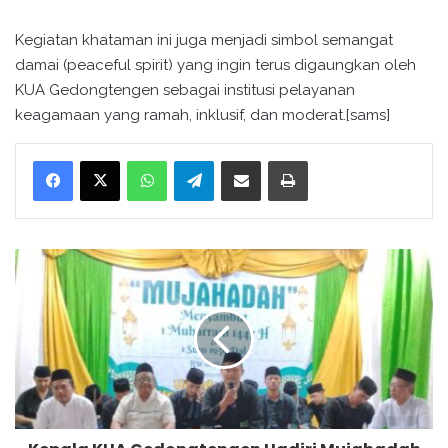
Kegiatan khataman ini juga menjadi simbol semangat
damai (peaceful spirit) yang ingin terus digaungkan oleh
KUA Gedongtengen sebagai institusi pelayanan
keagamaan yang ramah, inklusif, dan moderat.[sams]
WhatsApp
Telegram
Bagikan melalui surel
Cetak
K
e
p
a
l
a
K
U
A