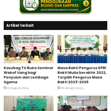
h
t
a
T
d
a
a
h
h
Artikel terkait
u
M
n
a
B
l
a
a
r
m
u
1
H
M
i
u
j
Kasubag TU Buka Seminar
Masa Bakti Pengurus KPRI
h
Wakaf Uang bagi
Bakti Mulia berakhir 2022,
r
a
Penyuluh dan Lembaga
Terpilih Pengurus Masa
i
Agama
Bakti 2023-2025
r
a
o
h
21 August 2024
16 January 2023
m
1
d
4
i
4
K
7