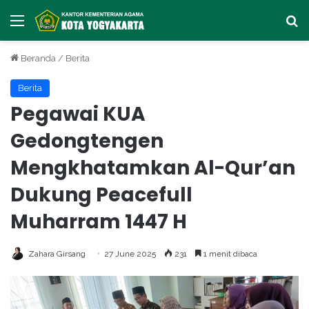
Menu
Ca
Beranda
/
Berita
Berita
Pegawai KUA
Gedongtengen
Mengkhatamkan Al-Qur’an
Dukung Peacefull
Muharram 1447 H
Zahara Girsang
27 June 2025
231
1 menit dibaca