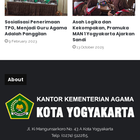
a
d
m
e
p
n
Sosialisasi Penerimaan
Asah Logika dan
u
g
TPG, Menjadi Guru Agama
Kekompakan, Pramuka
n
a
Adalah Panggilan
MAN 1 Yogyakarta Ajarkan
g
n
Sandi
9 February 2023
B
K
13 October 2025
e
h
r
a
k
t
a
a
h
m
About
R
a
W
n
0
Q
1
u
J
r
l
'
a
a
g
n
Jl. Ki Mangunsarkoro No. 43 A Kota Yogyakarta
r
Telp. (0274) 512285,