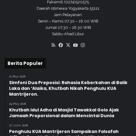
a
Faksimili (0274)520575
n
Daerah Istimewa Yogyakarta 55111
Jam Pelayanan:
Senin – Kamis 07.30 – 16.00 WIB
Jumat 07.30 – 16.30 WIB
Sabtu-Ahad Libur
RSS
Facebook
X
YouTube
Instagram
Berita Populer
11 May 2026
Simfoni Dua Preposisi: Rahasia Keberkahan di Balik
Laka dan ‘Alaika, Khutbah Nikah Penghulu KUA
Mantrijeron.
29 May 2026
Khutbah Idul Adha di Masjid Tawakkal Golo Ajak
Jamaah Proporsional dalam Mencintai Dunia
27 June 2026
Penghulu KUA Mantrijeron Sampaikan Falsafah