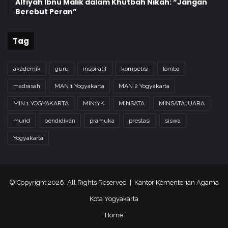
Alfiyah Ibnu Malik dalam Khutbah Nikah: “Jangan
Berebut Peran”
Tag
akademik
guru
inspiratif
kompetisi
lomba
madrasah
MAN 1 Yogyakarta
MAN 2 Yogyakarta
MIN 1 YOGYAKARTA
MIN1YK
MINSATA
MINSATAJUARA
murid
pendidikan
pramuka
prestasi
siswa
Yogyakarta
© Copyright 2026, All Rights Reserved | Kantor Kementerian Agama
Kota Yogyakarta
Home