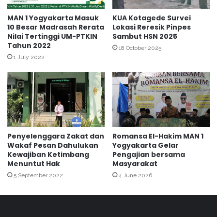
o
y
g
a
MAN 1 Yogyakarta Masuk
KUA Kotagede Survei
y
10 Besar Madrasah Rerata
Lokasi Reresik Pinpes
”
Nilai Tertinggi UM-PTKIN
Sambut HSN 2025
a
B
Tahun 2022
T
a
18 October 2025
e
n
1 July 2022
r
t
i
u
m
L
a
a
S
w
K
a
n
Penyelenggara Zakat dan
Romansa El-Hakim MAN 1
C
Wakaf Pesan Dahulukan
Yogyakarta Gelar
o
Kewajiban Ketimbang
Pengajian bersama
r
Menuntut Hak
Masyarakat
o
5 September 2022
4 June 2026
n
a
D
e