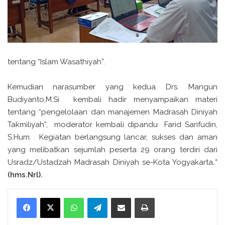
tentang “Islam Wasathiyah”.
Kemudian narasumber yang kedua Drs. Mangun
Budiyanto,M.Si kembali hadir menyampaikan materi
tentang “pengelolaan dan manajemen Madrasah Diniyah
Takmiliyah”, moderator kembali dipandu Farid Sarifudin,
S.Hum. Kegiatan berlangsung lancar, sukses dan aman
yang melibatkan sejumlah peserta 29 orang terdiri dari
Usradz/Ustadzah Madrasah Diniyah se-Kota Yogyakarta
.*
(hms.Nrl).
WhatsApp
Telegram
Bagikan melalui surel
Cetak