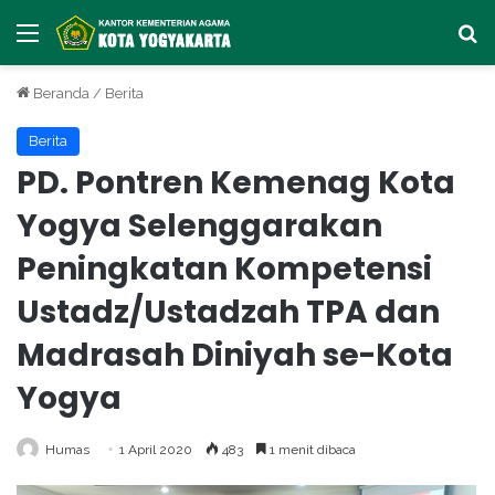
Menu
Ca
Beranda
/
Berita
Berita
PD. Pontren Kemenag Kota
Yogya Selenggarakan
Peningkatan Kompetensi
Ustadz/Ustadzah TPA dan
Madrasah Diniyah se-Kota
Yogya
Humas
1 April 2020
483
1 menit dibaca