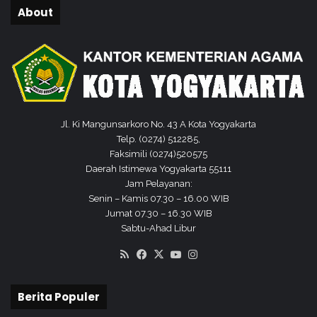
n
About
g
a
n
B
e
r
d
e
Jl. Ki Mangunsarkoro No. 43 A Kota Yogyakarta
r
Telp. (0274) 512285,
m
Faksimili (0274)520575
a
Daerah Istimewa Yogyakarta 55111
”
Jam Pelayanan:
Senin – Kamis 07.30 – 16.00 WIB
Jumat 07.30 – 16.30 WIB
Sabtu-Ahad Libur
RSS
Facebook
X
YouTube
Instagram
Berita Populer