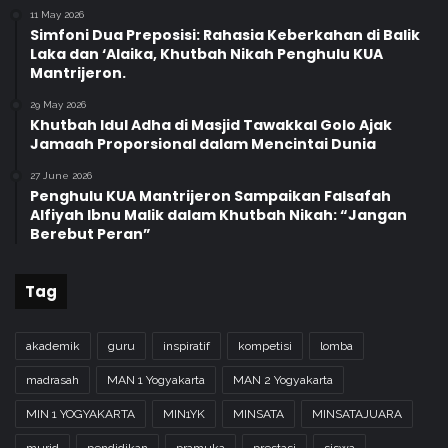
11 May 2026
Simfoni Dua Preposisi: Rahasia Keberkahan di Balik
Laka dan ‘Alaika, Khutbah Nikah Penghulu KUA
Mantrijeron.
29 May 2026
Khutbah Idul Adha di Masjid Tawakkal Golo Ajak
Jamaah Proporsional dalam Mencintai Dunia
27 June 2026
Penghulu KUA Mantrijeron Sampaikan Falsafah
Alfiyah Ibnu Malik dalam Khutbah Nikah: “Jangan
Berebut Peran”
Tag
akademik
guru
inspiratif
kompetisi
lomba
madrasah
MAN 1 Yogyakarta
MAN 2 Yogyakarta
MIN 1 YOGYAKARTA
MIN1YK
MINSATA
MINSATAJUARA