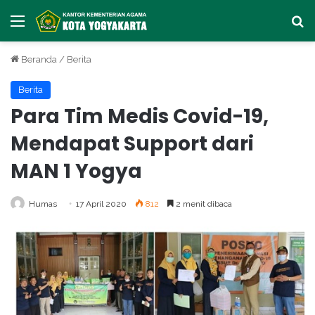
Menu
Ca
Beranda
/
Berita
Berita
Para Tim Medis Covid-19,
Mendapat Support dari
MAN 1 Yogya
Humas
17 April 2020
812
2 menit dibaca