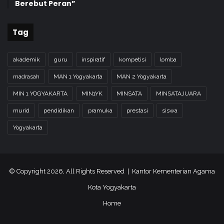
Berebut Peran”
Tag
akademik
guru
inspiratif
kompetisi
lomba
madrasah
MAN 1 Yogyakarta
MAN 2 Yogyakarta
MIN 1 YOGYAKARTA
MIN1YK
MINSATA
MINSATAJUARA
murid
pendidikan
pramuka
prestasi
siswa
Yogyakarta
© Copyright 2026, All Rights Reserved | Kantor Kementerian Agama
Kota Yogyakarta
Home