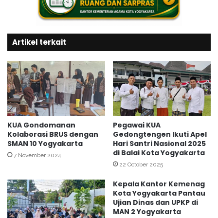
a
g
n
y
P
a
A
,
Artikel terkait
I
A
N
n
o
t
n
i
P
s
N
a
S
p
G
a
o
KUA Gondomanan
Pegawai KUA
s
Kolaborasi BRUS dengan
Gedongtengen Ikuti Apel
n
i
SMAN 10 Yogyakarta
Hari Santri Nasional 2025
d
di Balai Kota Yogyakarta
P
o
7 November 2024
e
m
22 October 2025
n
a
Kepala Kantor Kemenag
y
n
Kota Yogyakarta Pantau
e
a
Ujian Dinas dan UPKP di
b
n
MAN 2 Yogyakarta
a
,