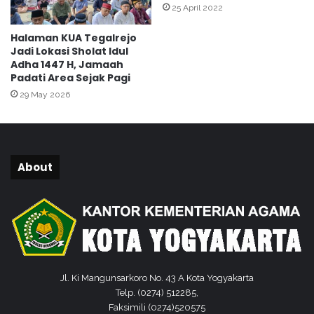
25 April 2022
r
B
a
e
Halaman KUA Tegalrejo
n
r
Jadi Lokasi Sholat Idul
P
g
Adha 1447 H, Jamaah
a
e
Padati Area Sejak Pagi
n
r
29 May 2026
d
a
e
k
m
B
i
a
C
g
About
o
i
v
k
i
a
d
n
-
S
1
e
9
m
b
Jl. Ki Mangunsarkoro No. 43 A Kota Yogyakarta
a
Telp. (0274) 512285,
k
Faksimili (0274)520575