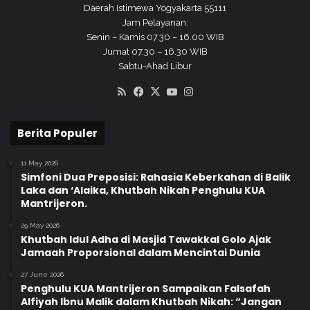
o
Daerah Istimewa Yogyakarta 55111
Jam Pelayanan:
Senin – Kamis 07.30 – 16.00 WIB
Jumat 07.30 – 16.30 WIB
Sabtu-Ahad Libur
RSS
Facebook
X
YouTube
Instagram
Berita Populer
11 May 2026
Simfoni Dua Preposisi: Rahasia Keberkahan di Balik
Laka dan ‘Alaika, Khutbah Nikah Penghulu KUA
Mantrijeron.
29 May 2026
Khutbah Idul Adha di Masjid Tawakkal Golo Ajak
Jamaah Proporsional dalam Mencintai Dunia
27 June 2026
Penghulu KUA Mantrijeron Sampaikan Falsafah
Alfiyah Ibnu Malik dalam Khutbah Nikah: “Jangan