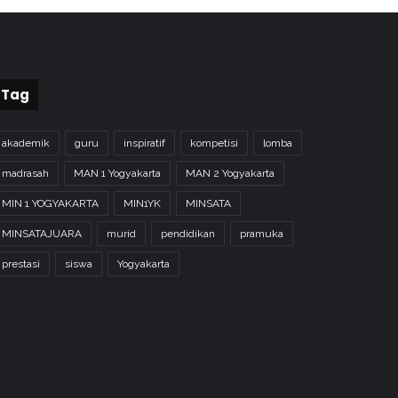
Tag
akademik
guru
inspiratif
kompetisi
lomba
madrasah
MAN 1 Yogyakarta
MAN 2 Yogyakarta
MIN 1 YOGYAKARTA
MIN1YK
MINSATA
MINSATAJUARA
murid
pendidikan
pramuka
prestasi
siswa
Yogyakarta