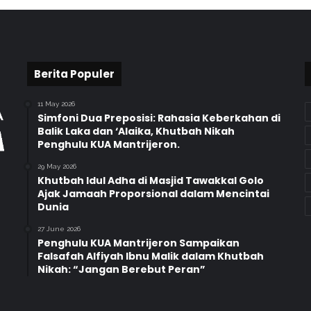
l
a
n
d
Berita Populer
a
n
p
11 May 2026
e
Simfoni Dua Preposisi: Rahasia Keberkahan di
Balik Laka dan ‘Alaika, Khutbah Nikah
n
Penghulu KUA Mantrijeron.
g
a
29 May 2026
j
Khutbah Idul Adha di Masjid Tawakkal Golo
i
Ajak Jamaah Proporsional dalam Mencintai
a
Dunia
n
27 June 2026
F
Penghulu KUA Mantrijeron Sampaikan
o
Falsafah Alfiyah Ibnu Malik dalam Khutbah
r
Nikah: “Jangan Berebut Peran”
k
o
m