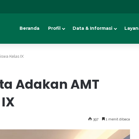
Beranda
Profil
Data & Informasi
Layan
swa Kelas IX
rta Adakan AMT
 IX
397
1 menit dibaca