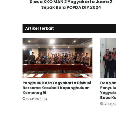
Siswa KKO MAN 2 Yogyakarta Juara 2
A
Sepak Bola POPDA DIY 2024
N
2
Y
o
Artikel terkait
g
y
a
k
a
r
t
a
J
u
Penghulu Kota Yogyakarta Diskusi
Doa ya
a
Bersama Kasubdit Kepenghuluan
Penyulu
r
Kemenag RI
Yogyak
a
Bapa K
27 March 2024
2
19 June
S
e
p