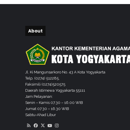
a
k
B
o
About
l
a
P
O
P
D
A
Jl. Ki Mangunsarkoro No. 43 A Kota Yogyakarta
D
Telp. (0274) 512285,
I
Faksimili (0274)520575
Y
Daerah Istimewa Yogyakarta 55111
2
Jam Pelayanan:
0
Senin – Kamis 07.30 – 16.00 WIB
2
Jumat 07.30 – 16.30 WIB
4
Sabtu-Ahad Libur
RSS
Facebook
X
YouTube
Instagram