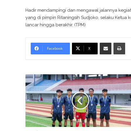
Hadir mendampingi dan mengawal jalannya kegiat
yang di pimpin Ritaningsih Sudjoko, selaku Ketua 
lancar hingga berakhir. (TPM)
Bagikan melalui surel
Cetak
Facebook
X
S
i
s
w
a
K
K
O
M