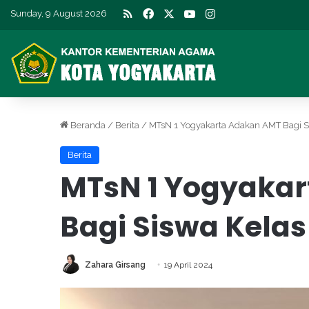
RSS
Facebook
X
YouTube
Instagram
Sunday, 9 August 2026
Beranda
/
Berita
/
MTsN 1 Yogyakarta Adakan AMT Bagi Si
Berita
MTsN 1 Yogyaka
Bagi Siswa Kelas
Zahara Girsang
19 April 2024