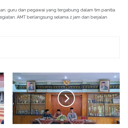
an, guru dan pegawai yang tergabung dalam tim panitia
kegiatan. AMT berlangsung selama 2 jam dan berjalan
P
e
n
y
u
l
u
h
K