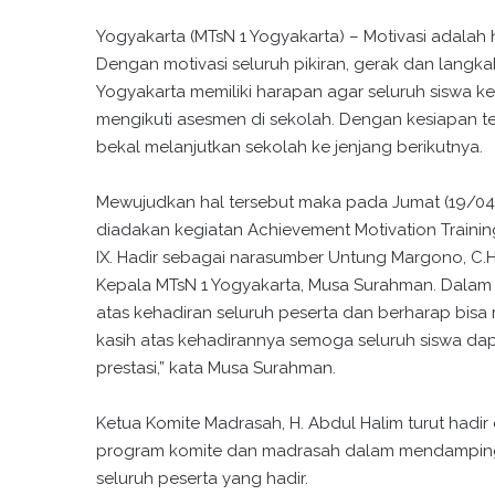
Yogyakarta (MTsN 1 Yogyakarta) – Motivasi adalah
Dengan motivasi seluruh pikiran, gerak dan langka
Yogyakarta memiliki harapan agar seluruh siswa ke
mengikuti asesmen di sekolah. Dengan kesiapan te
bekal melanjutkan sekolah ke jenjang berikutnya.
Mewujudkan hal tersebut maka pada Jumat (19/04
diadakan kegiatan Achievement Motivation Training
IX. Hadir sebagai narasumber Untung Margono, C.H
Kepala MTsN 1 Yogyakarta, Musa Surahman. Dala
atas kehadiran seluruh peserta dan berharap bisa
kasih atas kehadirannya semoga seluruh siswa da
prestasi,” kata Musa Surahman.
Ketua Komite Madrasah, H. Abdul Halim turut hadi
program komite dan madrasah dalam mendampingi si
seluruh peserta yang hadir.