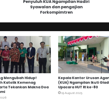
Penyuluh KUA Ngampilan Hadiri
U
Syawalan dan pengajian
A
Forkompimtren
N
g
a
m
p
i
l
a
n
H
a
d
i
ng Mengubah Hidup!
Kepala Kantor Urusan Ag
r
h Katolik Kemenag
(KUA) Ngampilan Ikuti Gladi
i
arta Tekankan Makna Doa
Upacara HUT RI ke-80
S
ami
19 August 2025
y
 2026
a
w
a