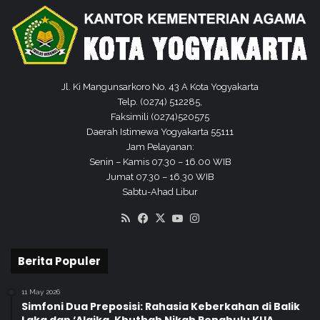
i
f
Jl. Ki Mangunsarkoro No. 43 A Kota Yogyakarta
Telp. (0274) 512285,
Faksimili (0274)520575
Daerah Istimewa Yogyakarta 55111
Jam Pelayanan:
Senin – Kamis 07.30 – 16.00 WIB
Jumat 07.30 – 16.30 WIB
Sabtu-Ahad Libur
RSS
Facebook
X
YouTube
Instagram
Berita Populer
11 May 2026
Simfoni Dua Preposisi: Rahasia Keberkahan di Balik