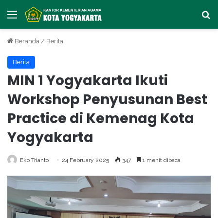
Menu
Ca
Beranda
/
Berita
Berita
MIN 1 Yogyakarta Ikuti
Workshop Penyusunan Best
Practice di Kemenag Kota
Yogyakarta
Eko Trianto
24 February 2025
347
1 menit dibaca