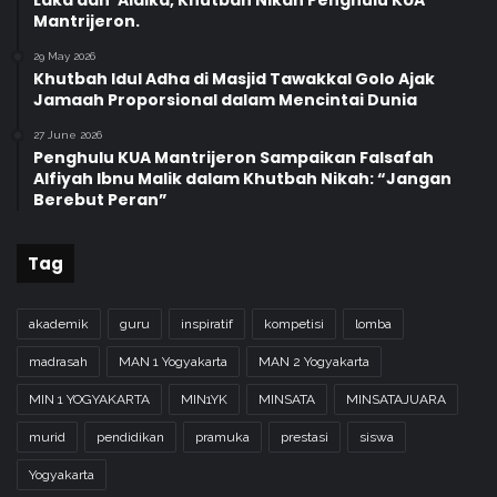
Laka dan ‘Alaika, Khutbah Nikah Penghulu KUA
Mantrijeron.
29 May 2026
Khutbah Idul Adha di Masjid Tawakkal Golo Ajak
Jamaah Proporsional dalam Mencintai Dunia
27 June 2026
Penghulu KUA Mantrijeron Sampaikan Falsafah
Alfiyah Ibnu Malik dalam Khutbah Nikah: “Jangan
Berebut Peran”
Tag
akademik
guru
inspiratif
kompetisi
lomba
madrasah
MAN 1 Yogyakarta
MAN 2 Yogyakarta
MIN 1 YOGYAKARTA
MIN1YK
MINSATA
MINSATAJUARA
murid
pendidikan
pramuka
prestasi
siswa
Yogyakarta