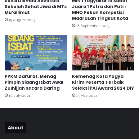
Seksi Dikmad Advokasi
MIN 1 Yogyakarta Sabet
l
Sekolah Sehat Jiwa di MTs
Juara 1 Putra dan Putri
s
Mu’allimat
MHQ Pekan Kompetisi
a
i
Madrasah Tingkat Kota
l
l
19 August 2025
u
S
18 September 2025
i
u
K
r
e
v
g
e
i
i
a
S
t
T
PPKM Darurat, Menag
Kemenag Kota Yogya
a
B
Pimpin Sidang Isbat Awal
Kirim Peserta Terbaik
n
P
Zulhijjah secara Daring
Seleksi PAI Award 2024 DIY
I
H
10 July 2021
15 May 2024
n
I
t
V
e
2
r
0
a
2
About
k
3
t