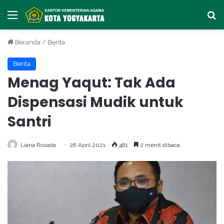
Menu
Ca
Beranda
/
Berita
Berita
Menag Yaqut: Tak Ada
Dispensasi Mudik untuk
Santri
Liana Rosada
28 April 2021
481
2 menit dibaca