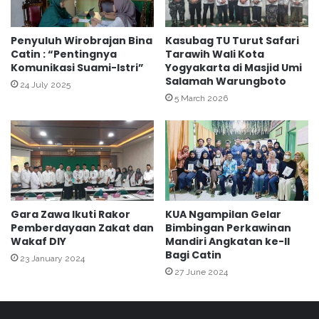
e
d
n
i
a
r
Penyuluh Wirobrajan Bina
Kasubag TU Turut Safari
g
Catin : “Pentingnya
Tarawih Wali Kota
i
Komunikasi Suami-Istri”
Yogyakarta di Masjid Umi
K
R
Salamah Warungboto
a
a
24 July 2025
b
k
5 March 2026
.
e
K
r
l
w
a
i
t
l
e
P
n
r
Gara Zawa Ikuti Rakor
KUA Ngampilan Gelar
o
Pemberdayaan Zakat dan
Bimbingan Perkawinan
v
Wakaf DIY
Mandiri Angkatan ke-II
i
Bagi Catin
23 January 2024
n
27 June 2024
s
i
J