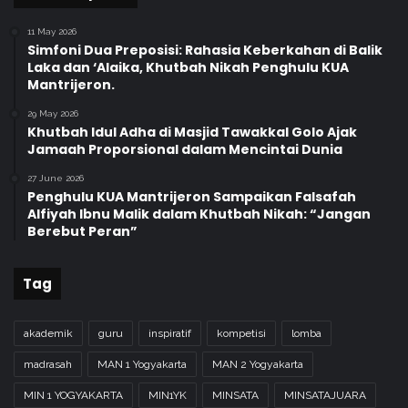
11 May 2026
Simfoni Dua Preposisi: Rahasia Keberkahan di Balik
Laka dan ‘Alaika, Khutbah Nikah Penghulu KUA
Mantrijeron.
29 May 2026
Khutbah Idul Adha di Masjid Tawakkal Golo Ajak
Jamaah Proporsional dalam Mencintai Dunia
27 June 2026
Penghulu KUA Mantrijeron Sampaikan Falsafah
Alfiyah Ibnu Malik dalam Khutbah Nikah: “Jangan
Berebut Peran”
Tag
akademik
guru
inspiratif
kompetisi
lomba
madrasah
MAN 1 Yogyakarta
MAN 2 Yogyakarta
MIN 1 YOGYAKARTA
MIN1YK
MINSATA
MINSATAJUARA