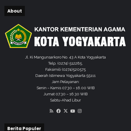
a
w
About
a
B
a
r
a
t
Jl. Ki Mangunsarkoro No. 43 A Kota Yogyakarta
Telp. (0274) 512285,
Faksimili (0274)520575
Daerah Istimewa Yogyakarta 55111
Jam Pelayanan:
Senin – Kamis 07.30 – 16.00 WIB
Jumat 07.30 – 16.30 WIB
Sabtu-Ahad Libur
RSS
Facebook
X
YouTube
Instagram
Berita Populer