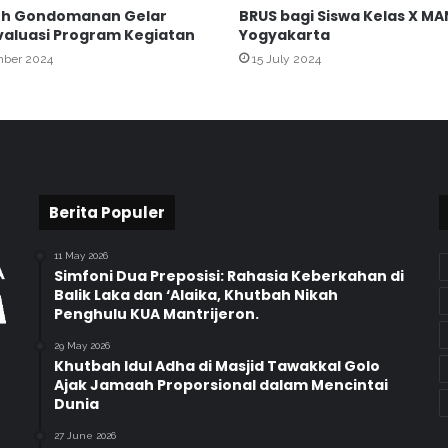
uh Gondomanan Gelar
BRUS bagi Siswa Kelas X MAN
1
valuasi Program Kegiatan
Yogyakarta
Y
o
mber 2024
15 July 2024
g
y
a
k
a
r
t
Berita Populer
a
T
11 May 2026
e
Simfoni Dua Preposisi: Rahasia Keberkahan di
r
Balik Laka dan ‘Alaika, Khutbah Nikah
i
Penghulu KUA Mantrijeron.
m
29 May 2026
a
Khutbah Idul Adha di Masjid Tawakkal Golo
M
Ajak Jamaah Proporsional dalam Mencintai
a
Dunia
h
a
27 June 2026