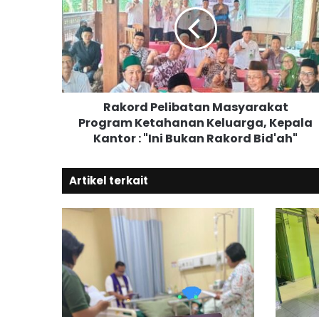
k
o
r
d
P
e
l
Rakord Pelibatan Masyarakat
i
Program Ketahanan Keluarga, Kepala
b
Kantor : "Ini Bukan Rakord Bid'ah"
a
t
a
Artikel terkait
n
M
a
s
y
a
r
a
k
a