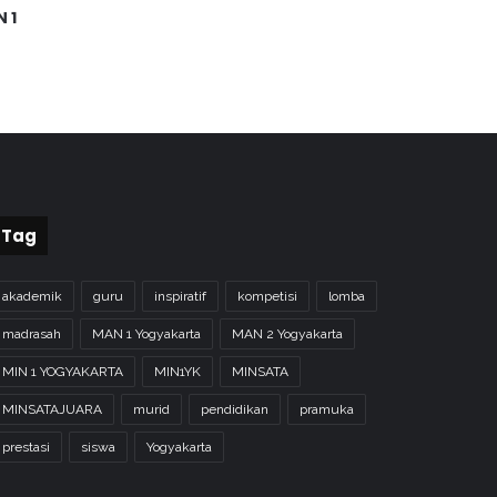
 1
Tag
akademik
guru
inspiratif
kompetisi
lomba
madrasah
MAN 1 Yogyakarta
MAN 2 Yogyakarta
MIN 1 YOGYAKARTA
MIN1YK
MINSATA
MINSATAJUARA
murid
pendidikan
pramuka
prestasi
siswa
Yogyakarta