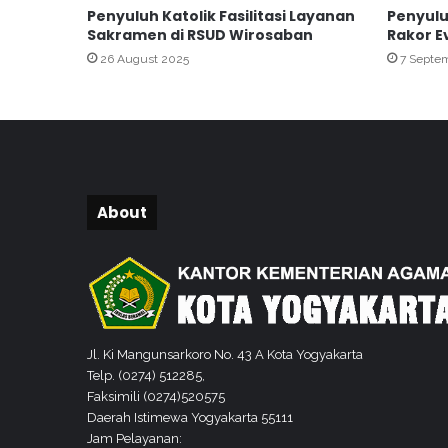
Penyuluh Katolik Fasilitasi Layanan
Penyul
t
Sakramen di RSUD Wirosaban
Rakor E
P
r
26 August 2025
7 Septe
o
g
r
a
m
K
e
About
t
a
h
a
n
a
n
Jl. Ki Mangunsarkoro No. 43 A Kota Yogyakarta
K
Telp. (0274) 512285,
e
Faksimili (0274)520575
l
Daerah Istimewa Yogyakarta 55111
u
Jam Pelayanan: