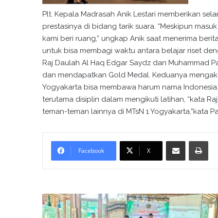
Plt. Kepala Madrasah Anik Lestari memberikan se
prestasinya di bidang tarik suara. “Meskipun masuk
kami beri ruang,” ungkap Anik saat menerima berit
untuk bisa membagi waktu antara belajar riset d
Raj Daulah Al Haq Edgar Saydz dan Muhammad Paje
dan mendapatkan Gold Medal. Keduanya mengaku
Yogyakarta bisa membawa harum nama Indonesia. “
terutama disiplin dalam mengikuti latihan, “kata Ra
teman-teman lainnya di MTsN 1 Yogyakarta,”kata Pa
Bagikan melalui surel
Cetak
Facebook
X
R
a