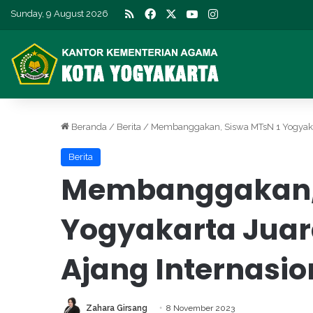
RSS
Facebook
X
YouTube
Instagram
Sunday, 9 August 2026
Beranda
/
Berita
/
Membanggakan, Siswa MTsN 1 Yogyakar
Berita
Membanggakan, 
Yogyakarta Juar
Ajang Internasio
Zahara Girsang
8 November 2023