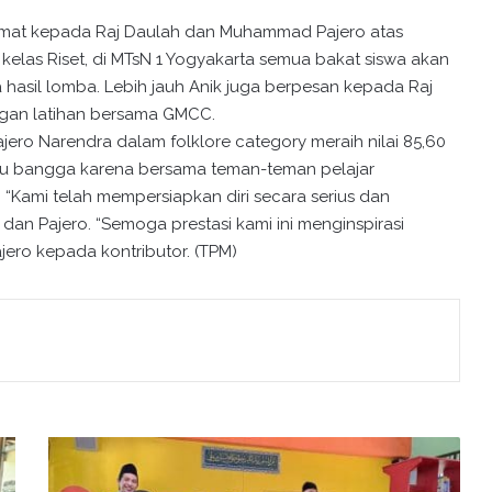
lamat kepada Raj Daulah dan Muhammad Pajero atas
 kelas Riset, di MTsN 1 Yogyakarta semua bakat siswa akan
a hasil lomba. Lebih jauh Anik juga berpesan kepada Raj
engan latihan bersama GMCC.
ro Narendra dalam folklore category meraih nilai 85,60
 bangga karena bersama teman-teman pelajar
Kami telah mempersiapkan diri secara serius dan
j dan Pajero. “Semoga prestasi kami ini menginspirasi
jero kepada kontributor. (TPM)
P
e