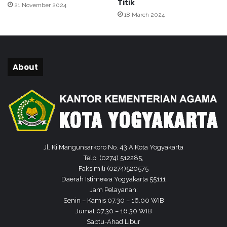
Titik
21 November 2024
L
i
18 March 2024
o
n
m
t
b
a
a
s
V
S
About
i
e
d
k
e
t
o
o
g
r
r
a
a
l
f
P
Jl. Ki Mangunsarkoro No. 43 A Kota Yogyakarta
i
a
Telp. (0274) 512285,
s
Faksimili (0274)520575
c
Daerah Istimewa Yogyakarta 55111
a
Jam Pelayanan:
P
Senin – Kamis 07.30 – 16.00 WIB
a
Jumat 07.30 – 16.30 WIB
n
Sabtu-Ahad Libur