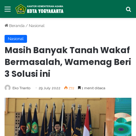
Menu
Ca
Beranda
/
Nasional
Nasional
Masih Banyak Tanah Wakaf
Bermasalah, Wamenag Beri
3 Solusi ini
Eko Trianto
29 July 2022
772
1 menit dibaca