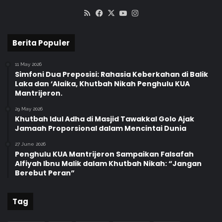
d
RSS
Facebook
X
YouTube
Instagram
e
m
i
Berita Populer
11 May 2026
Simfoni Dua Preposisi: Rahasia Keberkahan di Balik
Laka dan ‘Alaika, Khutbah Nikah Penghulu KUA
Mantrijeron.
29 May 2026
Khutbah Idul Adha di Masjid Tawakkal Golo Ajak
Jamaah Proporsional dalam Mencintai Dunia
27 June 2026
Penghulu KUA Mantrijeron Sampaikan Falsafah
Alfiyah Ibnu Malik dalam Khutbah Nikah: “Jangan
Berebut Peran”
Tag