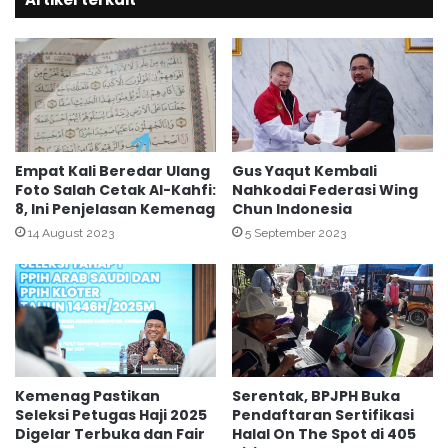
1
p
Y
i
o
l
g
a
y
n
a
A
k
d
a
a
Empat Kali Beredar Ulang
Gus Yaqut Kembali
r
Foto Salah Cetak Al-Kahfi:
Nahkodai Federasi Wing
k
8, Ini Penjelasan Kemenag
Chun Indonesia
t
a
a
n
14 August 2023
5 September 2023
R
P
a
e
i
n
h
g
J
a
u
j
a
i
Kemenag Pastikan
Serentak, BPJPH Buka
r
a
Seleksi Petugas Haji 2025
Pendaftaran Sertifikasi
a
n
Digelar Terbuka dan Fair
Halal On The Spot di 405
1
L