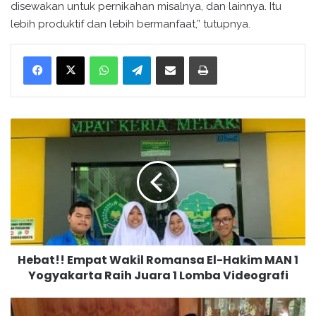
disewakan untuk pernikahan misalnya, dan lainnya. Itu
lebih produktif dan lebih bermanfaat,” tutupnya.
WhatsApp
Telegram
Bagikan melalui surel
Cetak
H
e
b
a
t
!
!
E
m
Hebat!! Empat Wakil Romansa El-Hakim MAN 1
p
Yogyakarta Raih Juara 1 Lomba Videografi
a
t
W
M