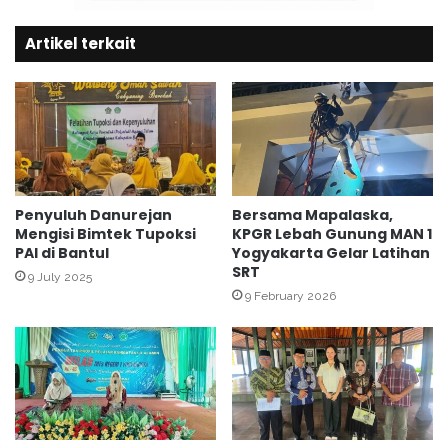
a
o
s
a
Artikel terkait
a
k
n
a
S
n
i
J
s
e
w
m
a
a
M
a
a
Penyuluh Danurejan
Bersama Mapalaska,
h
Mengisi Bimtek Tupoksi
KPGR Lebah Gunung MAN 1
d
PAI di Bantul
Yogyakarta Gelar Latihan
H
r
SRT
a
a
9 July 2025
j
s
9 February 2026
i
a
h
M
u
'
a
l