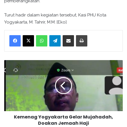
pemberangkatan.
Turut hadir dalam kegiatan tersebut, Kasi PHU Kota
Yogyakarta, M. Tahrir, M.M. [Eko]
WhatsApp
Telegram
Bagikan melalui surel
Cetak
K
e
m
e
n
a
g
Y
o
Kemenag Yogyakarta Gelar Mujahadah,
g
Doakan Jemaah Haji
y