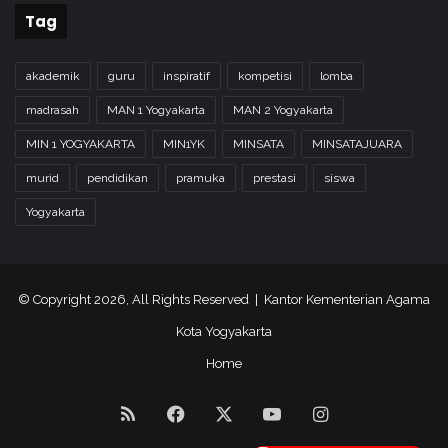
Tag
akademik
guru
inspiratif
kompetisi
lomba
madrasah
MAN 1 Yogyakarta
MAN 2 Yogyakarta
MIN 1 YOGYAKARTA
MIN1YK
MINSATA
MINSATAJUARA
murid
pendidikan
pramuka
prestasi
siswa
Yogyakarta
© Copyright 2026, All Rights Reserved | Kantor Kementerian Agama
Kota Yogyakarta
Home
RSS
Facebook
X
YouTube
Instagram