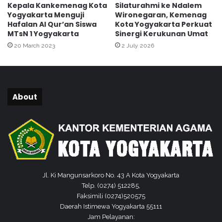
Kepala Kankemenag Kota
Silaturahmi ke Ndalem
l
Yogyakarta Menguji
Wironegaran, Kemenag
i
Hafalan Al Qur’an Siswa
Kota Yogyakarta Perkuat
m
MTsN 1 Yogyakarta
Sinergi Kerukunan Umat
i
20 March 2023
2 July 2026
n
About
Jl. Ki Mangunsarkoro No. 43 A Kota Yogyakarta
Telp. (0274) 512285,
Faksimili (0274)520575
Daerah Istimewa Yogyakarta 55111
Jam Pelayanan: