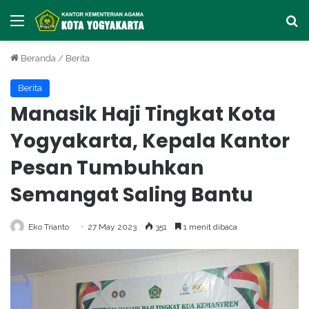
Menu
Ca
Beranda
/
Berita
Berita
Manasik Haji Tingkat Kota
Yogyakarta, Kepala Kantor
Pesan Tumbuhkan
Semangat Saling Bantu
Eko Trianto
27 May 2023
351
1 menit dibaca