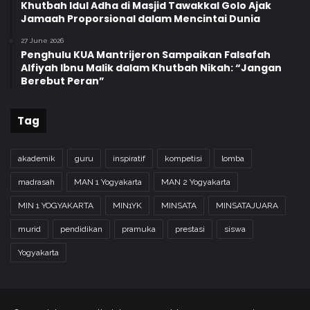
Khutbah Idul Adha di Masjid Tawakkal Golo Ajak
Jamaah Proporsional dalam Mencintai Dunia
27 June 2026
Penghulu KUA Mantrijeron Sampaikan Falsafah
Alfiyah Ibnu Malik dalam Khutbah Nikah: “Jangan
Berebut Peran”
Tag
akademik
guru
inspiratif
kompetisi
lomba
madrasah
MAN 1 Yogyakarta
MAN 2 Yogyakarta
MIN 1 YOGYAKARTA
MIN1YK
MINSATA
MINSATAJUARA
murid
pendidikan
pramuka
prestasi
siswa
Yogyakarta