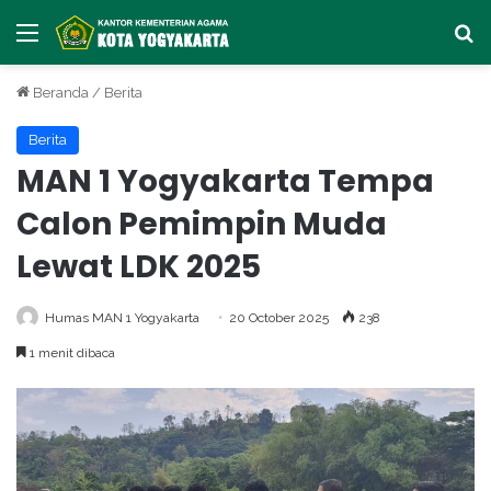
Menu
Ca
Beranda
/
Berita
Berita
MAN 1 Yogyakarta Tempa
Calon Pemimpin Muda
Lewat LDK 2025
Humas MAN 1 Yogyakarta
20 October 2025
238
1 menit dibaca