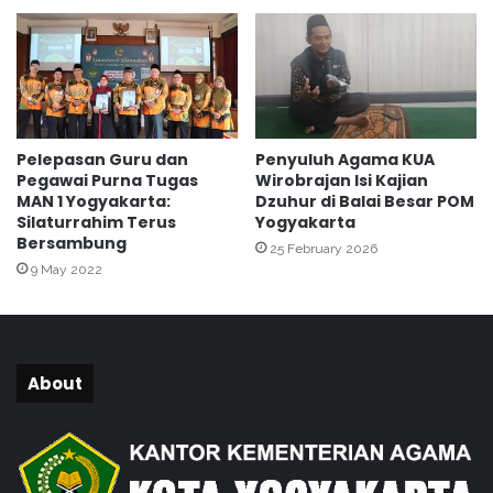
a
L
P
D
E
K
U
2
0
2
5
Pelepasan Guru dan
Penyuluh Agama KUA
Pegawai Purna Tugas
Wirobrajan Isi Kajian
MAN 1 Yogyakarta:
Dzuhur di Balai Besar POM
Silaturrahim Terus
Yogyakarta
Bersambung
25 February 2026
9 May 2022
About