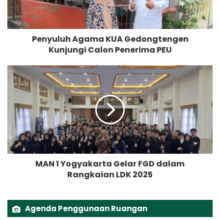
u
h
A
Penyuluh Agama KUA Gedongtengen
g
Kunjungi Calon Penerima PEU
a
m
a
M
K
A
U
N
A
1
G
Y
e
o
d
g
o
y
n
a
MAN 1 Yogyakarta Gelar FGD dalam
g
k
t
Rangkaian LDK 2025
a
e
r
n
t
g
a
Agenda Penggunaan Ruangan
e
G