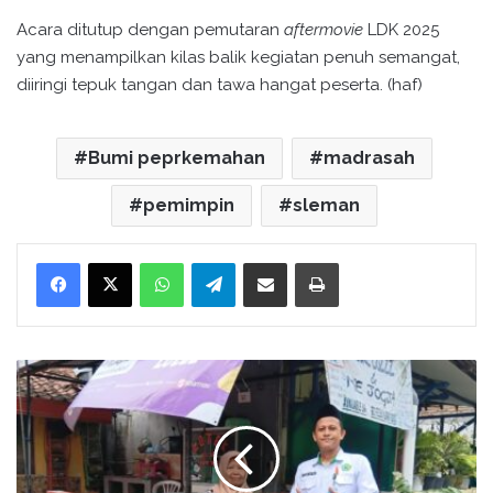
Acara ditutup dengan pemutaran
aftermovie
LDK 2025
yang menampilkan kilas balik kegiatan penuh semangat,
diiringi tepuk tangan dan tawa hangat peserta. (haf)
Bumi peprkemahan
madrasah
pemimpin
sleman
WhatsApp
Telegram
Bagikan melalui surel
Cetak
P
e
n
y
u
l