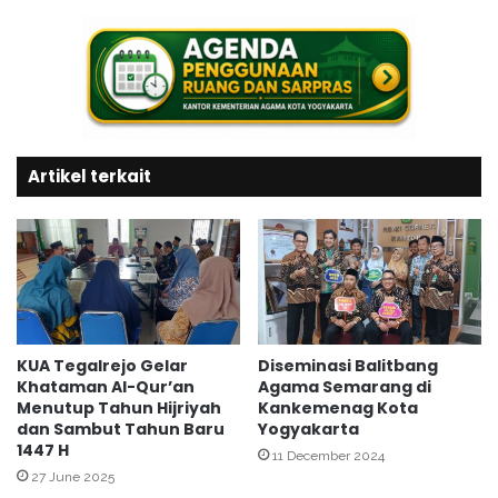
n
e
K
l
u
a
n
r
j
F
u
G
n
D
g
Artikel terkait
d
i
a
C
l
a
a
l
m
o
R
n
a
P
n
e
g
KUA Tegalrejo Gelar
Diseminasi Balitbang
n
Khataman Al-Qur’an
Agama Semarang di
k
Menutup Tahun Hijriyah
Kankemenag Kota
e
a
dan Sambut Tahun Baru
Yogyakarta
r
i
1447 H
i
a
11 December 2024
m
27 June 2025
n