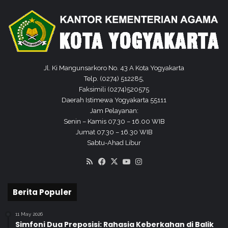
y
i
a
s
k
a
a
b
r
R
t
u
a
k
Jl. Ki Mangunsarkoro No. 43 A Kota Yogyakarta
y
Telp. (0274) 512285,
a
Faksimili (0274)520575
t
Daerah Istimewa Yogyakarta 55111
Jam Pelayanan:
Senin – Kamis 07.30 – 16.00 WIB
Jumat 07.30 – 16.30 WIB
Sabtu-Ahad Libur
RSS
Facebook
X
YouTube
Instagram
Berita Populer
11 May 2026
Simfoni Dua Preposisi: Rahasia Keberkahan di Balik