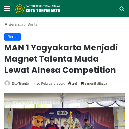
Menu
Ca
Beranda
/
Berita
Berita
MAN 1 Yogyakarta Menjadi
Magnet Talenta Muda
Lewat Alnesa Competition
Eko Trianto
10 February 2025
438
1 menit dibaca