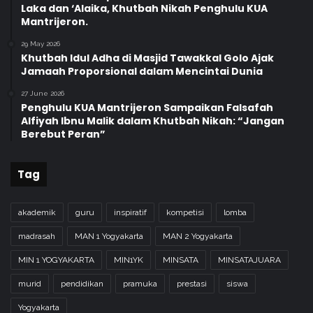
Laka dan ‘Alaika, Khutbah Nikah Penghulu KUA
Mantrijeron.
29 May 2026
Khutbah Idul Adha di Masjid Tawakkal Golo Ajak
Jamaah Proporsional dalam Mencintai Dunia
27 June 2026
Penghulu KUA Mantrijeron Sampaikan Falsafah
Alfiyah Ibnu Malik dalam Khutbah Nikah: “Jangan
Berebut Peran”
Tag
akademik
guru
inspiratif
kompetisi
lomba
madrasah
MAN 1 Yogyakarta
MAN 2 Yogyakarta
MIN 1 YOGYAKARTA
MIN1YK
MINSATA
MINSATAJUARA
murid
pendidikan
pramuka
prestasi
siswa
Yogyakarta