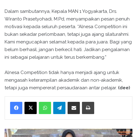
Dalam sambutannya, Kepala MAN 1 Yogyakarta, Drs.
Wiranto Prasetyohadi, M.Pd, menyampaikan pesan penuh
motivasi kepada seluruh peserta. “Alnesa Competition ini
bukan sekadar perlombaan, tetapi juga ajang silaturahmi.
Kami mengucapkan selamat kepada para juara. Bagi yang
belum berhasil, jangan berkecil hati. Jadikan pengalaman
ini sebagai pelajaran untuk terus berkembang.”
Alnesa Competition tidak hanya menjadi ajang untuk
mengasah keterampilan akademik dan non-akademik,
tetapi juga mempererat persaudaraan antar pelajar.
(dee)
WhatsApp
Telegram
Bagikan melalui surel
Cetak
L