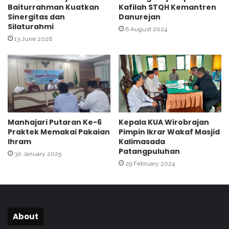
Baiturrahman Kuatkan
Kafilah STQH Kemantren
v
t
Sinergitas dan
Danurejan
o
a
Silaturahmi
k
g
6 August 2024
a
13 June 2026
e
s
d
i
e
D
I
I
k
Y
u
U
t
n
i
Manhajari Putaran Ke-6
Kepala KUA Wirobrajan
t
P
Praktek Memakai Pakaian
Pimpin Ikrar Wakaf Masjid
u
e
Ihram
Kalimasada
k
l
Patangpuluhan
30 January 2025
M
a
29 February 2024
A
t
N
i
1
h
Y
a
o
n
About
g
H