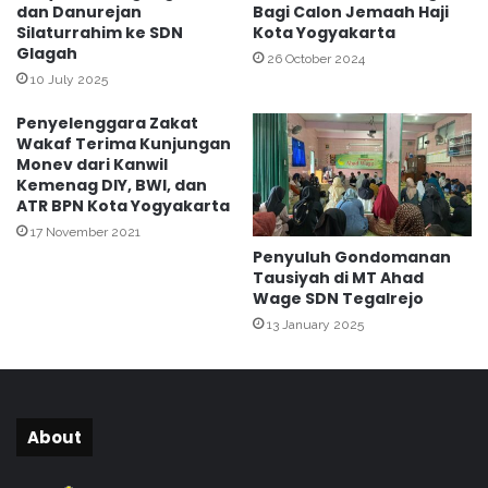
dan Danurejan
Bagi Calon Jemaah Haji
M
Silaturrahim ke SDN
Kota Yogyakarta
P
Glagah
I
26 October 2024
L
10 July 2025
A
Penyelenggara Zakat
N
Wakaf Terima Kunjungan
O
Monev dari Kanwil
L
Kemenag DIY, BWI, dan
E
ATR BPN Kota Yogyakarta
H
17 November 2021
P
Penyuluh Gondomanan
E
Tausiyah di MT Ahad
N
Wage SDN Tegalrejo
Y
13 January 2025
U
L
U
H
A
About
G
A