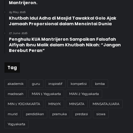
Mantrijeron.
29 May 2026
Khutbah Idul Adha di Masjid Tawakkal Golo Ajak
Jamaah Proporsional dalam Mencintai Dunia
27 June 2026
Penghulu KUA Mantrijeron Sampaikan Falsafah
Alfiyah Ibnu Malik dalam Khutbah Nikah: “Jangan
Berebut Peran”
Tag
akademik
guru
inspiratif
kompetisi
lomba
madrasah
MAN 1 Yogyakarta
MAN 2 Yogyakarta
MIN 1 YOGYAKARTA
MIN1YK
MINSATA
MINSATAJUARA
murid
pendidikan
pramuka
prestasi
siswa
Yogyakarta