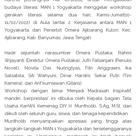
budaya literasi, MAN 1 Yogyakarta menggelar workshop
gerakan literasi selama dua hari, Kamis-Jumat(10-
11/02/2022) di Aula lantai 2. Kerjasama antara MAN 1
Yogyakarta dan Penerbit Omera Ajibarang Kulon, Kec.
Ajibarang, Kab. Banyumas, Jawa Tengah.
Hadir sejumlah narasumber Omera Pustaka: Rahmi
Wijayanti (Direktur Omera Pustaka), Jufri Fatsanjani (Penulis
Novel), Novita Dwi, Nuringtyas, Fitri Anggraeni, Ika
Salsabila, Siti Wahyuni, Dinar Hardini, Sekar Putri (Tim
Kamera), dan Arif kurniawan (Gitaris)
Workshop dengan tema ‘Menjadi Madrasah Inspiratif,
mandiri, berprestasi’ ini dibuka oleh Kepala bagian Tata
Usaha KanWil Kemenag DIY H. Muntholib, S.Ag, M.SI, dan
diikuti oleh seluruh guru, siswa, dan tenaga kependidikan.
Muntholib menyampaikan apresiasi yang tinggi atas
langkah-langkah MAN 1 Yogyakarta dan terselenggaranya