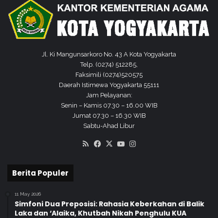
M
A
I
S
L
A
Jl. Ki Mangunsarkoro No. 43 A Kota Yogyakarta
M
Telp. (0274) 512285,
Faksimili (0274)520575
Daerah Istimewa Yogyakarta 55111
Jam Pelayanan:
Senin – Kamis 07.30 – 16.00 WIB
Jumat 07.30 – 16.30 WIB
Sabtu-Ahad Libur
RSS
Facebook
X
YouTube
Instagram
Berita Populer
11 May 2026
Simfoni Dua Preposisi: Rahasia Keberkahan di Balik
Laka dan ‘Alaika, Khutbah Nikah Penghulu KUA