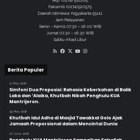
Telp. (0274) 512285,
Faksimili (0274)520575
Daerah Istimewa Yogyakarta 55111
Jam Pelayanan:
Senin – Kamis 07.30 – 16.00 WIB
Jumat 07.30 – 16.30 WIB
Sabtu-Ahad Libur
RSS
Facebook
X
YouTube
Instagram
Berita Populer
11 May 2026
Simfoni Dua Preposisi: Rahasia Keberkahan di Balik
Laka dan ‘Alaika, Khutbah Nikah Penghulu KUA
Mantrijeron.
29 May 2026
Khutbah Idul Adha di Masjid Tawakkal Golo Ajak
Jamaah Proporsional dalam Mencintai Dunia
27 June 2026