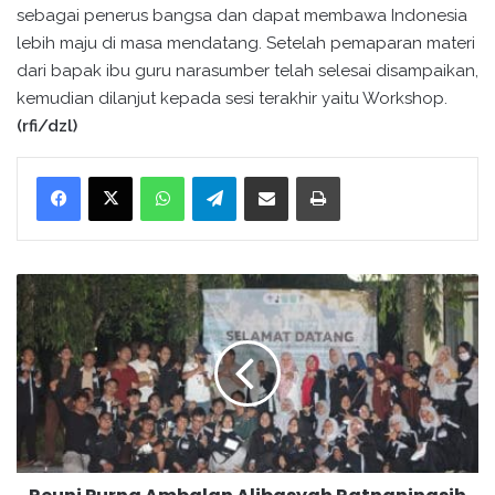
sebagai penerus bangsa dan dapat membawa Indonesia
lebih maju di masa mendatang. Setelah pemaparan materi
dari bapak ibu guru narasumber telah selesai disampaikan,
kemudian dilanjut kepada sesi terakhir yaitu Workshop.
(rfi/dzl)
WhatsApp
Telegram
Bagikan melalui surel
Cetak
R
e
u
n
i
P
u
r
n
a