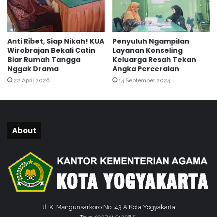
k
a
M
A
Anti Ribet, Siap Nikah! KUA
Penyuluh Ngampilan
N
Wirobrajan Bekali Catin
Layanan Konseling
1
Biar Rumah Tangga
Keluarga Resah Tekan
Y
Nggak Drama
Angka Perceraian
o
22 April 2026
14 September 2024
g
y
a
k
a
About
r
t
a
Jl. Ki Mangunsarkoro No. 43 A Kota Yogyakarta