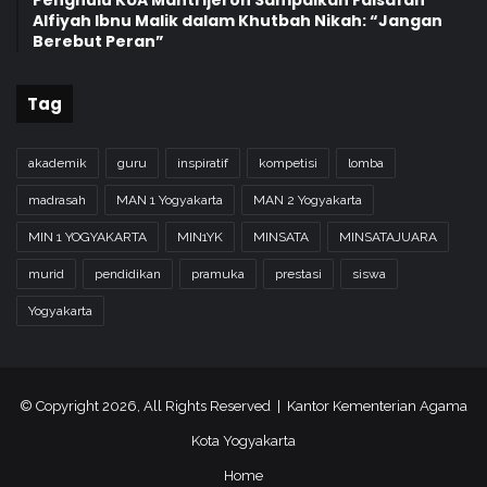
Penghulu KUA Mantrijeron Sampaikan Falsafah
Alfiyah Ibnu Malik dalam Khutbah Nikah: “Jangan
Berebut Peran”
Tag
akademik
guru
inspiratif
kompetisi
lomba
madrasah
MAN 1 Yogyakarta
MAN 2 Yogyakarta
MIN 1 YOGYAKARTA
MIN1YK
MINSATA
MINSATAJUARA
murid
pendidikan
pramuka
prestasi
siswa
Yogyakarta
© Copyright 2026, All Rights Reserved | Kantor Kementerian Agama
Kota Yogyakarta
Home