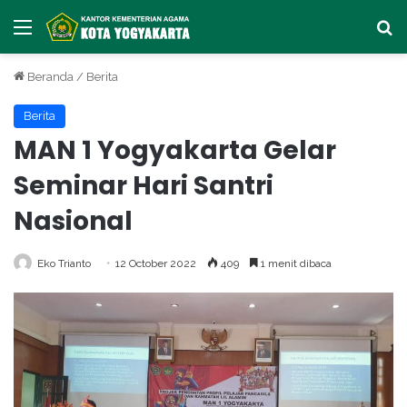
Menu
Ca
Beranda
/
Berita
Berita
MAN 1 Yogyakarta Gelar
Seminar Hari Santri
Nasional
Eko Trianto
12 October 2022
409
1 menit dibaca