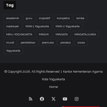
Tag
akademik
guru
inspiratif
kompetisi
lomba
madrasah
MAN 1 Yogyakarta
MAN 2 Yogyakarta
MIN 1 YOGYAKARTA
MIN1YK
MINSATA
MINSATAJUARA
murid
pendidikan
pramuka
prestasi
siswa
Yogyakarta
© Copyright 2026, All Rights Reserved | Kantor Kementerian Agama
Kota Yogyakarta
Home
RSS
Facebook
X
YouTube
Instagram