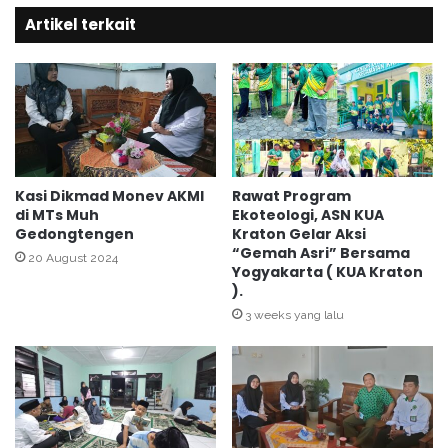
Artikel terkait
Kasi Dikmad Monev AKMI
Rawat Program
di MTs Muh
Ekoteologi, ASN KUA
Gedongtengen
Kraton Gelar Aksi
“Gemah Asri” Bersama
20 August 2024
Yogyakarta ( KUA Kraton
).
3 weeks yang lalu