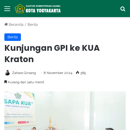
Menu
Ca
Beranda
/
Berita
Berita
Kunjungan GPI ke KUA
Kraton
Zahara Girsang
8 November 2024
369
Kurang dari satu menit