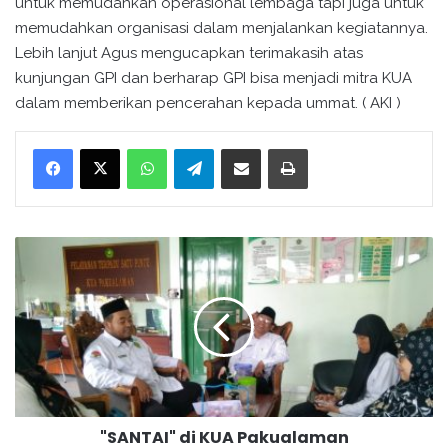
untuk memudahkan operasional lembaga tapi juga untuk
memudahkan organisasi dalam menjalankan kegiatannya.
Lebih lanjut Agus mengucapkan terimakasih atas
kunjungan GPI dan berharap GPI bisa menjadi mitra KUA
dalam memberikan pencerahan kepada ummat. ( AKI )
WhatsApp
Telegram
Bagikan melalui surel
Cetak
"
S
A
N
T
A
I
"
d
"SANTAI" di KUA Pakualaman
i