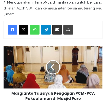
3. Menggunakan nikmat-Nya dimanfaatkan untuk berjuang
di jalan Alloh SWT dan kemaslahatan bersama. terangnya.
( Imam).
WhatsApp
Telegram
Bagikan melalui surel
Cetak
M
a
r
g
i
a
n
t
o
Margianto Tausiyah Pengajian PCM-PCA
T
Pakualaman di Masjid Puro
a
u