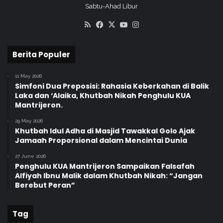
Sabtu-Ahad Libur
RSS
Facebook
X
YouTube
Instagram
Berita Populer
11 May 2026
Simfoni Dua Preposisi: Rahasia Keberkahan di Balik
Laka dan ‘Alaika, Khutbah Nikah Penghulu KUA
Mantrijeron.
29 May 2026
Khutbah Idul Adha di Masjid Tawakkal Golo Ajak
Jamaah Proporsional dalam Mencintai Dunia
27 June 2026
Penghulu KUA Mantrijeron Sampaikan Falsafah
Alfiyah Ibnu Malik dalam Khutbah Nikah: “Jangan
Berebut Peran”
Tag