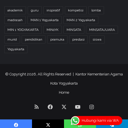
akademik
guru
inspiratif
kompetisi
lomba
madrasah
MAN 1 Yogyakarta
MAN 2 Yogyakarta
MIN 1 YOGYAKARTA
MIN1YK
MINSATA
MINSATAJUARA
murid
pendidikan
pramuka
prestasi
siswa
Yogyakarta
© Copyright 2026, All Rights Reserved | Kantor Kementerian Agama
Kota Yogyakarta
Home
RSS
Facebook
X
YouTube
Instagram
Hubungi kami via WA