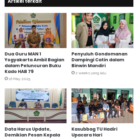
Artikel terkait
P
j
a
o
k
D
u
a
a
m
l
p
a
i
m
n
a
g
Dua Guru MAN 1
Penyuluh Gondomanan
n
Yogyakarta Ambil Bagian
Dampingi Catin dalam
i
dalam Peluncuran Buku
Binwin Mandiri
d
C
Kado HAB 79
i
a
2 weeks yang lalu
M
t
16 May 2025
a
i
s
n
j
i
d
P
u
Data Harus Update,
Kasubbag TU Hadiri
r
Demikian Pesan Kepala
Upacara Hari
o