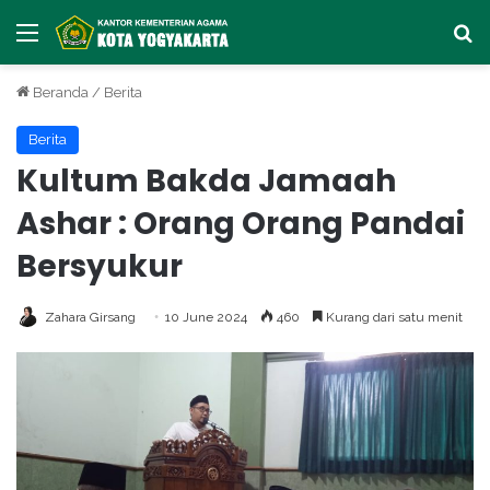
Menu
Ca
Beranda
/
Berita
Berita
Kultum Bakda Jamaah
Ashar : Orang Orang Pandai
Bersyukur
Zahara Girsang
10 June 2024
460
Kurang dari satu menit