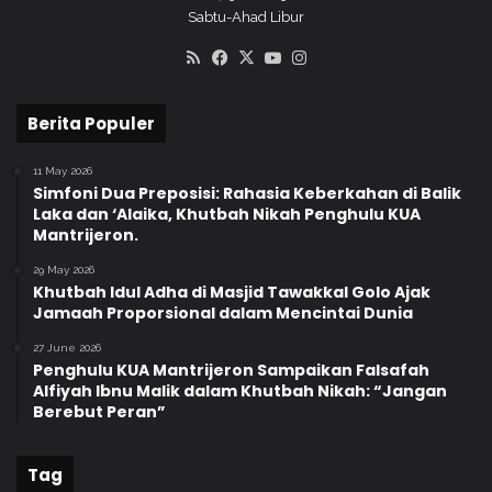
Sabtu-Ahad Libur
a
n
RSS
Facebook
X
YouTube
Instagram
P
u
b
Berita Populer
l
i
11 May 2026
k
Simfoni Dua Preposisi: Rahasia Keberkahan di Balik
"
Laka dan ‘Alaika, Khutbah Nikah Penghulu KUA
Mantrijeron.
29 May 2026
Khutbah Idul Adha di Masjid Tawakkal Golo Ajak
Jamaah Proporsional dalam Mencintai Dunia
27 June 2026
Penghulu KUA Mantrijeron Sampaikan Falsafah
Alfiyah Ibnu Malik dalam Khutbah Nikah: “Jangan
Berebut Peran”
Tag