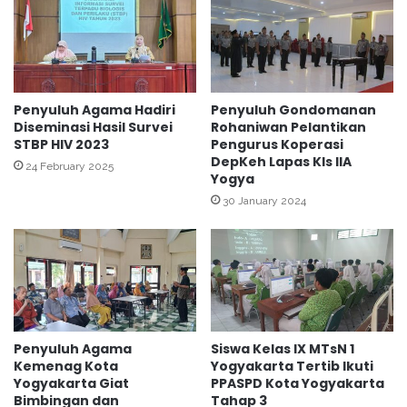
a
o
K
m
a
a
n
T
t
e
o
r
Penyuluh Agama Hadiri
Penyuluh Gondomanan
r
Diseminasi Hasil Survei
Rohaniwan Pelantikan
a
:
STBP HIV 2023
Pengurus Koperasi
p
DepKeh Lapas Kls IIA
"
i
24 February 2025
Yogya
B
B
e
30 January 2024
a
r
g
s
i
i
S
n
i
e
s
r
w
g
a
Penyuluh Agama
Siswa Kelas IX MTsN 1
i
K
Kemenag Kota
Yogyakarta Tertib Ikuti
U
e
Yogyakarta Giat
PPASPD Kota Yogyakarta
n
l
Bimbingan dan
Tahap 3