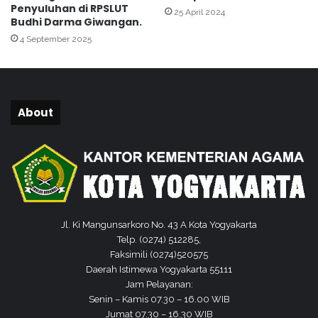
t
a
Penyuluhan di RPSLUT
25 April 2024
u
s
Budhi Darma Giwangan.
k
8
4 September 2025
M
M
e
T
n
s
i
N
n
1
About
g
Y
k
o
a
g
t
y
k
a
a
k
n
a
Jl. Ki Mangunsarkoro No. 43 A Kota Yogyakarta
P
r
Telp. (0274) 512285,
e
t
Faksimili (0274)520575
l
a
Daerah Istimewa Yogyakarta 55111
a
Jam Pelayanan:
y
Senin – Kamis 07.30 – 16.00 WIB
a
Jumat 07.30 – 16.30 WIB
n