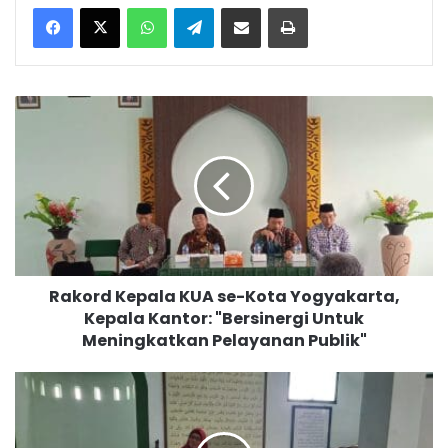
WhatsApp
Telegram
Bagikan melalui surel
Cetak
R
a
k
o
r
d
K
e
p
Rakord Kepala KUA se-Kota Yogyakarta,
a
Kepala Kantor: "Bersinergi Untuk
l
Meningkatkan Pelayanan Publik"
a
K
U
P
A
e
s
l
e
a