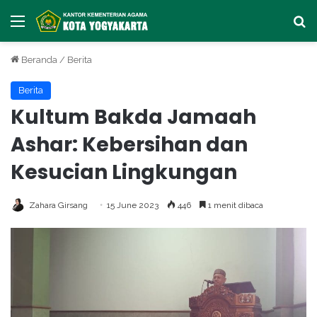
Menu
Ca
Beranda
/
Berita
Berita
Kultum Bakda Jamaah
Ashar: Kebersihan dan
Kesucian Lingkungan
Zahara Girsang
15 June 2023
446
1 menit dibaca