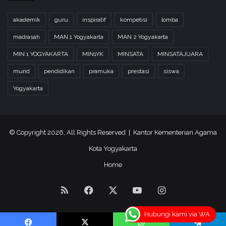
akademik
guru
inspiratif
kompetisi
lomba
madrasah
MAN 1 Yogyakarta
MAN 2 Yogyakarta
MIN 1 YOGYAKARTA
MIN1YK
MINSATA
MINSATAJUARA
murid
pendidikan
pramuka
prestasi
siswa
Yogyakarta
© Copyright 2026, All Rights Reserved | Kantor Kementerian Agama
Kota Yogyakarta
Home
RSS
Facebook
X
YouTube
Instagram
Hubungi kami via WA