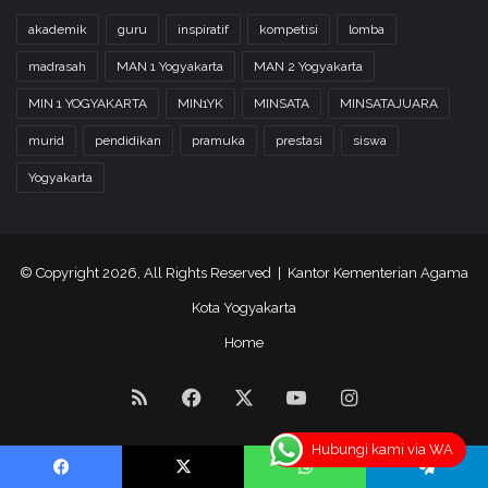
akademik
guru
inspiratif
kompetisi
lomba
madrasah
MAN 1 Yogyakarta
MAN 2 Yogyakarta
MIN 1 YOGYAKARTA
MIN1YK
MINSATA
MINSATAJUARA
murid
pendidikan
pramuka
prestasi
siswa
Yogyakarta
© Copyright 2026, All Rights Reserved | Kantor Kementerian Agama
Kota Yogyakarta
Home
RSS
Facebook
X
YouTube
Instagram
Hubungi kami via WA