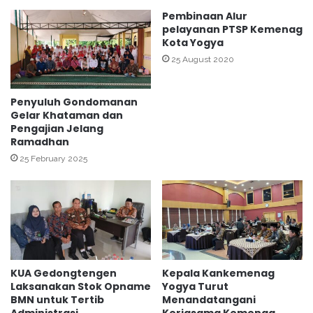
s
n
Pembinaan Alur
e
y
pelayanan PTSP Kemenag
s
u
Kota Yogya
k
l
25 August 2020
a
u
n
h
P
K
Penyuluh Gondomanan
r
U
Gelar Khataman dan
o
Pengajian Jelang
A
Ramadhan
g
W
r
i
25 February 2025
a
r
m
o
M
b
D
r
A
a
R
j
a
a
KUA Gedongtengen
Kepala Kankemenag
m
n
Laksanakan Stok Opname
Yogya Turut
a
B
BMN untuk Tertib
Menandatangani
d
e
Administrasi
Kerjasama Kemenag