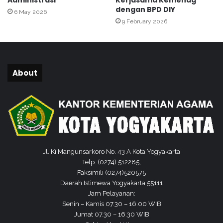
h
r
dengan BPD DIY
6 May 2026
a
i
9 February 2026
n
k
P
a
e
n
g
P
a
e
About
w
m
a
b
i
i
P
n
e
a
m
a
k
n
o
d
Jl. Ki Mangunsarkoro No. 43 A Kota Yogyakarta
t
i
Telp. (0274) 512285,
L
Faksimili (0274)520575
a
Daerah Istimewa Yogyakarta 55111
p
Jam Pelayanan:
a
Senin – Kamis 07.30 – 16.00 WIB
s
Jumat 07.30 – 16.30 WIB