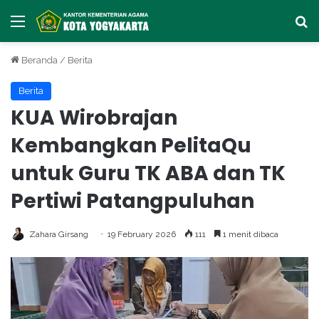
Menu
Ca
Beranda
/
Berita
Berita
KUA Wirobrajan
Kembangkan PelitaQu
untuk Guru TK ABA dan TK
Pertiwi Patangpuluhan
Zahara Girsang
19 February 2026
111
1 menit dibaca