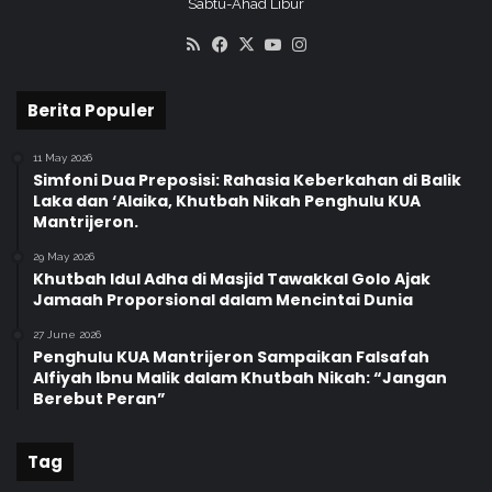
K
Sabtu-Ahad Libur
e
RSS
Facebook
X
YouTube
Instagram
l
a
s
Berita Populer
I
I
11 May 2026
A
Simfoni Dua Preposisi: Rahasia Keberkahan di Balik
Y
Laka dan ‘Alaika, Khutbah Nikah Penghulu KUA
o
Mantrijeron.
g
y
29 May 2026
Khutbah Idul Adha di Masjid Tawakkal Golo Ajak
a
Jamaah Proporsional dalam Mencintai Dunia
k
a
27 June 2026
r
Penghulu KUA Mantrijeron Sampaikan Falsafah
t
Alfiyah Ibnu Malik dalam Khutbah Nikah: “Jangan
a
Berebut Peran”
Tag