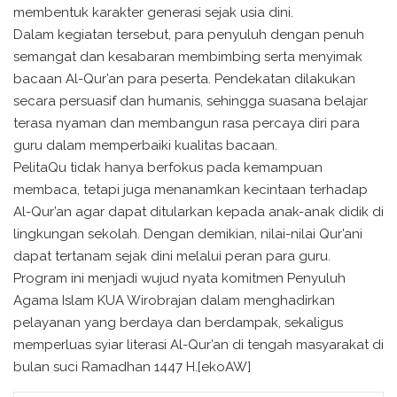
membentuk karakter generasi sejak usia dini.
Dalam kegiatan tersebut, para penyuluh dengan penuh
semangat dan kesabaran membimbing serta menyimak
bacaan Al-Qur’an para peserta. Pendekatan dilakukan
secara persuasif dan humanis, sehingga suasana belajar
terasa nyaman dan membangun rasa percaya diri para
guru dalam memperbaiki kualitas bacaan.
PelitaQu tidak hanya berfokus pada kemampuan
membaca, tetapi juga menanamkan kecintaan terhadap
Al-Qur’an agar dapat ditularkan kepada anak-anak didik di
lingkungan sekolah. Dengan demikian, nilai-nilai Qur’ani
dapat tertanam sejak dini melalui peran para guru.
Program ini menjadi wujud nyata komitmen Penyuluh
Agama Islam KUA Wirobrajan dalam menghadirkan
pelayanan yang berdaya dan berdampak, sekaligus
memperluas syiar literasi Al-Qur’an di tengah masyarakat di
bulan suci Ramadhan 1447 H.[ekoAW]